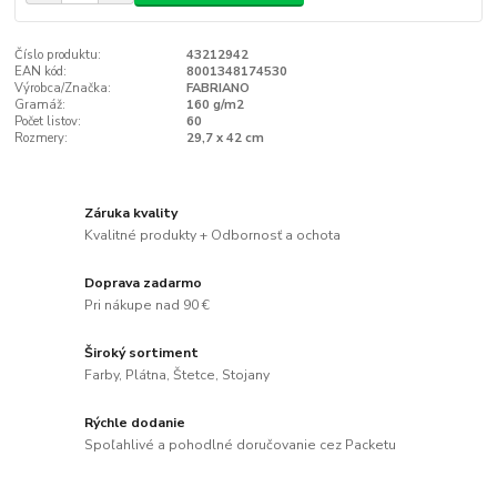
Číslo produktu:
43212942
EAN kód:
8001348174530
Výrobca/Značka:
FABRIANO
Gramáž:
160 g/m2
Počet listov:
60
Rozmery:
29,7 x 42 cm
Záruka kvality
Kvalitné produkty + Odbornosť a ochota
Doprava zadarmo
Pri nákupe nad 90 €
Široký sortiment
Farby, Plátna, Štetce, Stojany
Rýchle dodanie
Spoľahlivé a pohodlné doručovanie cez Packetu