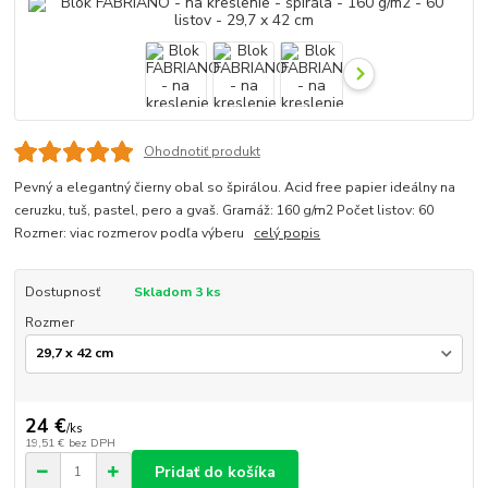
Ohodnotiť produkt
Pevný a elegantný čierny obal so špirálou. Acid free papier ideálny na
ceruzku, tuš, pastel, pero a gvaš. Gramáž: 160 g/m2 Počet listov: 60
Rozmer: viac rozmerov podľa výberu
celý popis
Dostupnosť
Skladom 3 ks
Rozmer
24 €
/
ks
19,51 €
bez DPH
Pridať do košíka