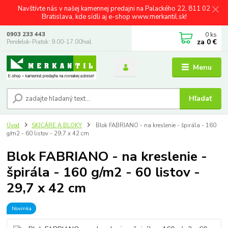
Navštívte nás v našej kamennej predajni na Palackého 22, 811 02
Bratislava, kde sídli aj e-shop www.merkantil.sk!
0
ks
0903 233 443
za
0 €
Pondelok-Piatok: 9.00-17.00hod.
Menu
Hľadať
Úvod
SKICÁRE A BLOKY
Blok FABRIANO - na kreslenie - špirála - 160
g/m2 - 60 listov - 29,7 x 42 cm
Blok FABRIANO - na kreslenie -
špirála - 160 g/m2 - 60 listov -
29,7 x 42 cm
Novinka