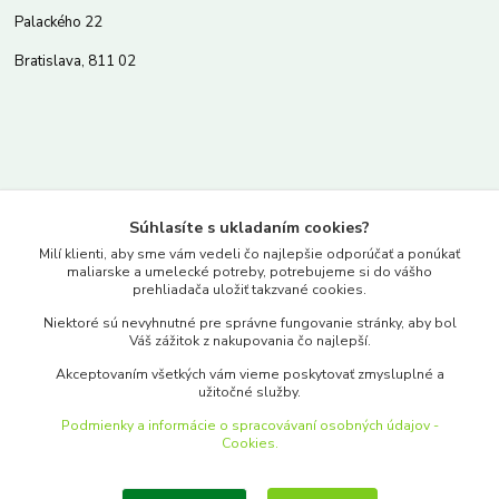
Palackého 22
Bratislava, 811 02
Kontakty
Súhlasíte s ukladaním cookies?
www.merkantil.sk
Milí klienti, aby sme vám vedeli čo najlepšie odporúčať a ponúkať
maliarske a umelecké potreby, potrebujeme si do vášho
prehliadača uložiť takzvané cookies.
0903 233 443
Niektoré sú nevyhnutné pre správne fungovanie stránky, aby bol
Pondelok-Piatok: 9.00-17.00hod.
Váš zážitok z nakupovania čo najlepší.
objednavky@merkantil-obchod.sk
Akceptovaním všetkých vám vieme poskytovať zmysluplné a
užitočné služby.
Podmienky a informácie o spracovávaní osobných údajov -
Cookies.