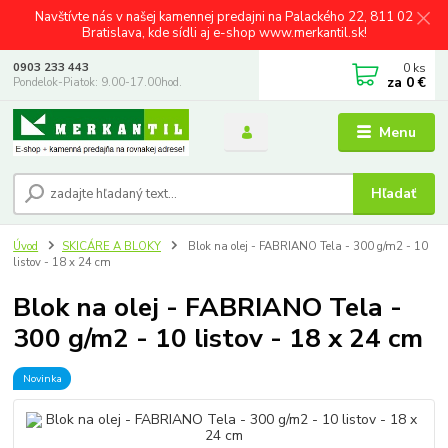
Navštívte nás v našej kamennej predajni na Palackého 22, 811 02
Bratislava, kde sídli aj e-shop www.merkantil.sk!
0
ks
0903 233 443
za
0 €
Pondelok-Piatok: 9.00-17.00hod.
Menu
Hľadať
Úvod
SKICÁRE A BLOKY
Blok na olej - FABRIANO Tela - 300 g/m2 - 10
listov - 18 x 24 cm
Blok na olej - FABRIANO Tela -
300 g/m2 - 10 listov - 18 x 24 cm
Novinka