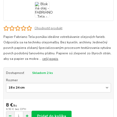
Ohodnotiť produkt
Papier Fabriano Tela ponúka ideálne vstrebávanie olejových farieb.
Odporúča sa na techniku olejomaľby. Bez kyselín, archívny. Jedinečný
povrch papiera získaný špecializovaným procesom textúrovania vytvára
povrch podobný ľanovému plátnu. Papiere sú zlepené zo štyroch strán,
aby sa papier za mokra ...
celý popis
Dostupnosť
Skladom 2 ks
Rozmer
8 €
/
ks
6,50 €
bez DPH
Pridať do košíka