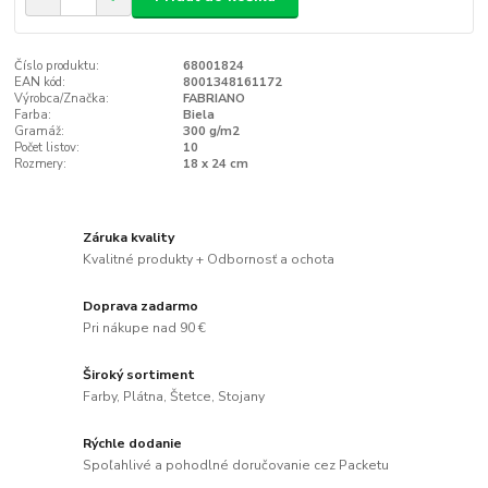
Číslo produktu:
68001824
EAN kód:
8001348161172
Výrobca/Značka:
FABRIANO
Farba:
Biela
Gramáž:
300 g/m2
Počet listov:
10
Rozmery:
18 x 24 cm
Záruka kvality
Kvalitné produkty + Odbornosť a ochota
Doprava zadarmo
Pri nákupe nad 90 €
Široký sortiment
Farby, Plátna, Štetce, Stojany
Rýchle dodanie
Spoľahlivé a pohodlné doručovanie cez Packetu