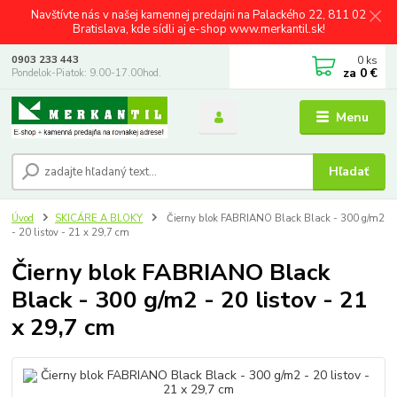
Navštívte nás v našej kamennej predajni na Palackého 22, 811 02
Bratislava, kde sídli aj e-shop www.merkantil.sk!
0
ks
0903 233 443
za
0 €
Pondelok-Piatok: 9.00-17.00hod.
Menu
Hľadať
Úvod
SKICÁRE A BLOKY
Čierny blok FABRIANO Black Black - 300 g/m2
- 20 listov - 21 x 29,7 cm
Čierny blok FABRIANO Black
Black - 300 g/m2 - 20 listov - 21
x 29,7 cm