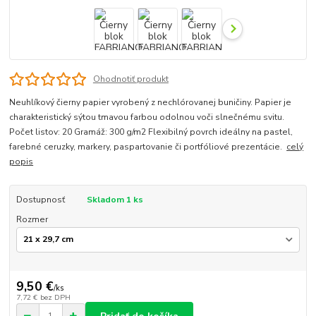
Ohodnotiť produkt
Neuhlíkový čierny papier vyrobený z nechlórovanej buničiny. Papier je
charakteristický sýtou tmavou farbou odolnou voči slnečnému svitu.
Počet listov: 20 Gramáž: 300 g/m2 Flexibilný povrch ideálny na pastel,
farebné ceruzky, markery, paspartovanie či portfóliové prezentácie.
celý
popis
Dostupnosť
Skladom 1 ks
Rozmer
9,50 €
/
ks
7,72 €
bez DPH