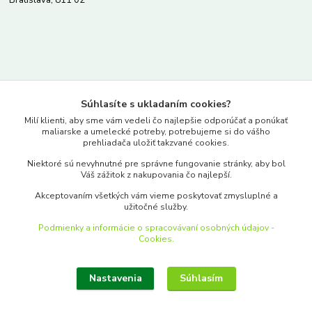
Bratislava, 811 02
Kontakty
Súhlasíte s ukladaním cookies?
www.merkantil.sk
Milí klienti, aby sme vám vedeli čo najlepšie odporúčať a ponúkať
maliarske a umelecké potreby, potrebujeme si do vášho
prehliadača uložiť takzvané cookies.
0903 233 443
Niektoré sú nevyhnutné pre správne fungovanie stránky, aby bol
Pondelok-Piatok: 9.00-17.00hod.
Váš zážitok z nakupovania čo najlepší.
objednavky@merkantil-obchod.sk
Akceptovaním všetkých vám vieme poskytovať zmysluplné a
užitočné služby.
Podmienky a informácie o spracovávaní osobných údajov -
Cookies.
Nastavenia
Súhlasím
Upraviť zber cookies.