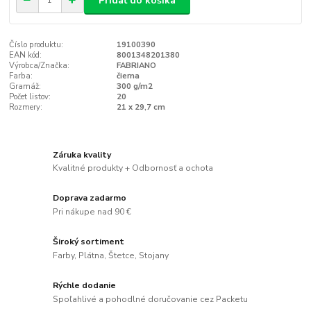
Pridať do košíka
Číslo produktu:
19100390
EAN kód:
8001348201380
Výrobca/Značka:
FABRIANO
Farba:
čierna
Gramáž:
300 g/m2
Počet listov:
20
Rozmery:
21 x 29,7 cm
Záruka kvality
Kvalitné produkty + Odbornosť a ochota
Doprava zadarmo
Pri nákupe nad 90 €
Široký sortiment
Farby, Plátna, Štetce, Stojany
Rýchle dodanie
Spoľahlivé a pohodlné doručovanie cez Packetu