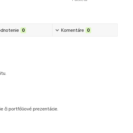
dnotenie
0
Komentáre
0
tu.
ie či portfóliové prezentácie.