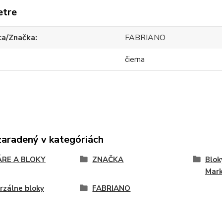
etre
ca/Značka
FABRIANO
čierna
zaradený v kategóriách
ÁRE A BLOKY
ZNAČKA
Blok
Mark
rzálne bloky
FABRIANO