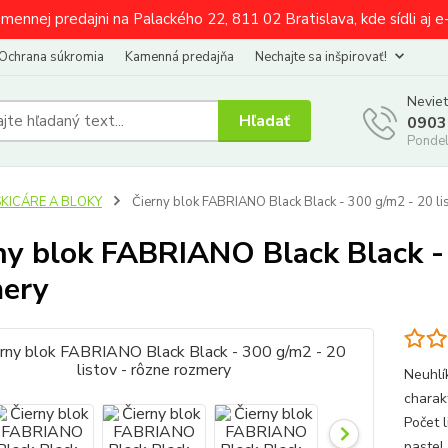
amennej predajni na Palackého 22, 811 02 Bratislava, kde sídli aj 
Ochrana súkromia
Kamenná predajňa
Nechajte sa inšpirovať!
Neviet
Hľadať
0903
Pondel
SKICÁRE A BLOKY
Čierny blok FABRIANO Black Black - 300 g/m2 - 20 li
ny blok FABRIANO Black Black - 
ery
Neuhlí
charak
Počet 
pastel,