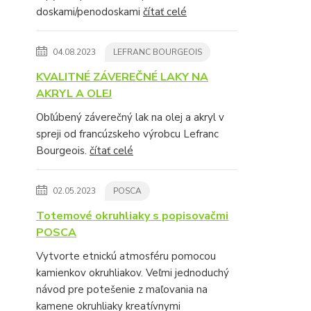
doskami/penodoskami
čítať celé
04.08.2023
LEFRANC BOURGEOIS
KVALITNÉ ZÁVEREČNÉ LAKY NA
AKRYL A OLEJ
Obľúbený záverečný lak na olej a akryl v
spreji od francúzskeho výrobcu Lefranc
Bourgeois.
čítať celé
02.05.2023
POSCA
Totemové okruhliaky s popisovačmi
POSCA
Vytvorte etnickú atmosféru pomocou
kamienkov okruhliakov. Veľmi jednoduchý
návod pre potešenie z maľovania na
kamene okruhliaky kreatívnymi