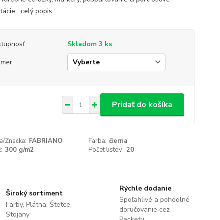
tácie.
celý popis
tupnosť
Skladom 3 ks
zmer
Pridať do košíka
a/Značka:
FABRIANO
Farba:
čierna
:
300 g/m2
Počet listov:
20
Rýchle dodanie
Široký sortiment
Spoľahlivé a pohodlné
Farby, Plátna, Štetce,
doručovanie cez
Stojany
Packetu