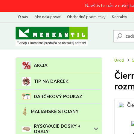
Navštívte nás v našej k
O nás
Ako nakupovať
Obchodné podmienky
Kontakty
Úvod
AKCIA
Čier
TIP NA DARČEK
rozm
DARČEKOVÝ POUKAZ
MALIARSKE STOJANY
RYSOVACIE DOSKY +
OBALY