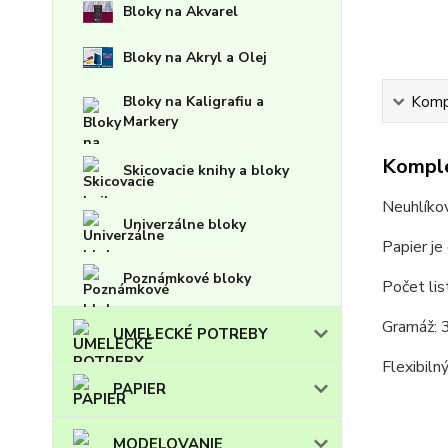
Bloky na Akvarel
Bloky na Akryl a Olej
Kompl
Bloky na Kaligrafiu a
Markery
Komple
Skicovacie knihy a bloky
Neuhlíkov
Univerzálne bloky
Papier je
Poznámkové bloky
Počet lis
Gramáž: 
UMELECKÉ POTREBY
Flexibiln
PAPIER
MODELOVANIE