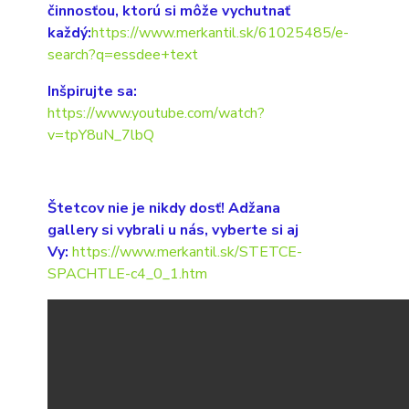
činnosťou, ktorú si môže vychutnať
každý:
https://www.merkantil.sk/61025485/e-
search?q=essdee+text
Inšpirujte sa:
https://www.youtube.com/watch?
v=tpY8uN_7lbQ
Štetcov nie je nikdy dosť! Adžana
gallery si vybrali u nás, vyberte si aj
Vy:
https://www.merkantil.sk/STETCE-
SPACHTLE-c4_0_1.htm