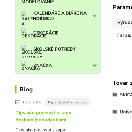
Param
KALENDÁRE A DIÁRE NA
ROK 2027
Výrob
DEKORÁCIE
Farba
ŠKOLSKÉ POTREBY
ZNAČKA
Tovar 
Blog
SKIC
16.05.2024
Kapa dosky/penodosky
Unive
Tipy ako pracovať s kapa
doskami/penodoskami
Tipy ako pracovať s kapa