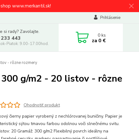
e-shop www.merkantil.sk!
Prihlásenie
e si rady? Zavolajte.
0
ks
 233 443
za
0 €
ok-Piatok: 9.00-17.00hod.
stov - rôzne rozmery
300 g/m2 - 20 listov - rôzne
Ohodnotiť produkt
kový čierny papier vyrobený z nechlórovanej buničiny. Papier je
teristický sýtou tmavou farbou odolnou voči slnečnému svitu.
listov: 20 Gramáž: 300 g/m2 Flexibilný povrch ideálny na
 farebné ceruzky, markery, paspartovanie či portfóliové