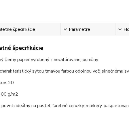
etné špecifikácie
Parametre
Ho
tné špecifikácie
ý čierny papier vyrobený z nechlórovanej buničiny.
 charakteristický sýtou tmavou farbou odolnou voči slnečnému svi
tov: 20
300 g/m2
ý povrch ideálny na pastel, farebné ceruzky, markery, paspartovan