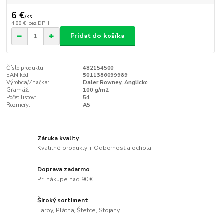
6 €
/
ks
4,88 €
bez DPH
Pridať do košíka
Číslo produktu:
482154500
EAN kód:
5011386099989
Výrobca/Značka:
Daler Rowney, Anglicko
Gramáž:
100 g/m2
Počet listov:
54
Rozmery:
A5
Záruka kvality
Kvalitné produkty + Odbornosť a ochota
Doprava zadarmo
Pri nákupe nad 90 €
Široký sortiment
Farby, Plátna, Štetce, Stojany