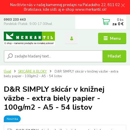
Navštívte nás v našej kamennej predajni na Palackého 22, 811 02
Bratislava, kde sídli aj e-shop www.merkantil.sk!
0
ks
0903 233 443
za
0 €
Pondelok-Piatok: 9.00-17.00hod.
Menu
Hľadať
Úvod
SKICÁRE A BLOKY
D&R SIMPLY skicár v knižnej väzbe - extra
biely papier - 100g/m2 - A5 - 54 listov
D&R SIMPLY skicár v knižnej
väzbe - extra biely papier -
100g/m2 - A5 - 54 listov
Novinka