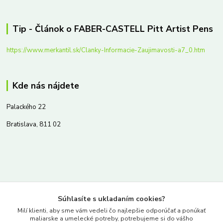
Tip - Článok o FABER-CASTELL Pitt Artist Pens
https://www.merkantil.sk/Clanky-Informacie-Zaujimavosti-a7_0.htm
Kde nás nájdete
Palackého 22
Bratislava, 811 02
Kontakty
Súhlasíte s ukladaním cookies?
www.merkantil.sk
Milí klienti, aby sme vám vedeli čo najlepšie odporúčať a ponúkať
maliarske a umelecké potreby, potrebujeme si do vášho