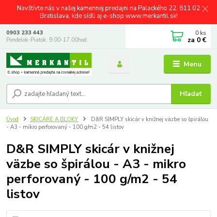
Navštívte nás v našej kamennej predajni na Palackého 22, 811 02
Bratislava, kde sídli aj e-shop www.merkantil.sk!
0
ks
0903 233 443
za
0 €
Pondelok-Piatok: 9.00-17.00hod.
Menu
Hľadať
Úvod
SKICÁRE A BLOKY
D&R SIMPLY skicár v knižnej väzbe so špirálou
- A3 - mikro perforovaný - 100 g/m2 - 54 listov
D&R SIMPLY skicár v knižnej
väzbe so špirálou - A3 - mikro
perforovaný - 100 g/m2 - 54
listov