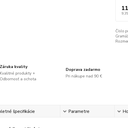
11
9,35
Číslo p
Gramáž
Rozmer
Záruka kvality
Doprava zadarmo
Kvalitné produkty +
Pri nákupe nad 90 €
Odbornosť a ochota
etné špecifikácie
Parametre
Ho