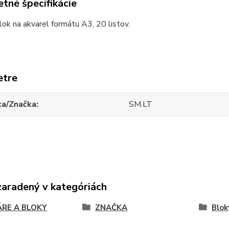
tné špecifikácie
ok na akvarel formátu A3, 20 listov.
etre
ca/Značka
SM.LT
zaradený v kategóriách
ÁRE A BLOKY
ZNAČKA
Blok