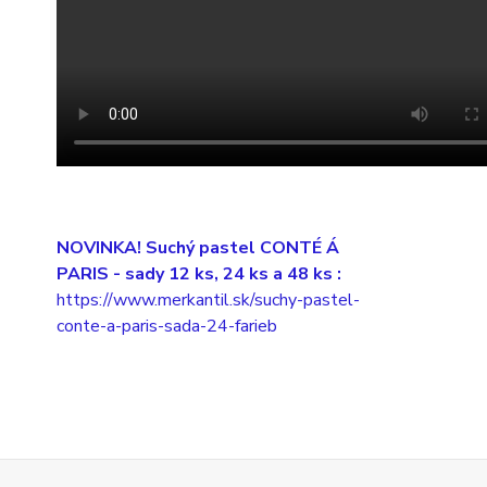
NOVINKA! Suchý pastel CONTÉ Á
PARIS
- sady 12 ks, 24 ks a 48 ks :
https://www.merkantil.sk/suchy-pastel-
conte-a-paris-sada-24-farieb