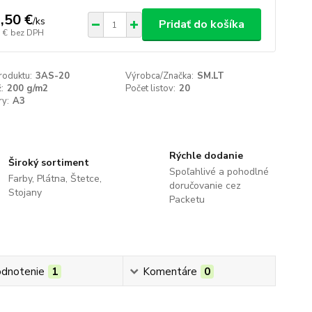
,50 €
/
ks
Pridať do košíka
 €
bez DPH
roduktu:
3AS-20
Výrobca/Značka:
SM.LT
:
200 g/m2
Počet listov:
20
y:
A3
Rýchle dodanie
Široký sortiment
Spoľahlivé a pohodlné
Farby, Plátna, Štetce,
doručovanie cez
Stojany
Packetu
dnotenie
1
Komentáre
0