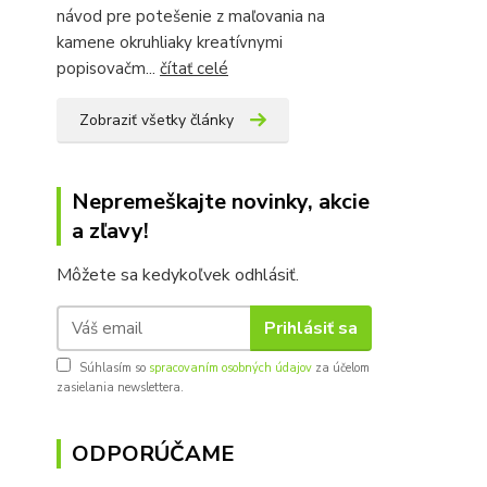
návod pre potešenie z maľovania na
kamene okruhliaky kreatívnymi
popisovačm...
čítať celé
Zobraziť všetky články
Nepremeškajte novinky, akcie
a zľavy!
Môžete sa kedykoľvek odhlásiť.
Prihlásiť sa
Súhlasím so
spracovaním osobných údajov
za účelom
zasielania newslettera.
ODPORÚČAME