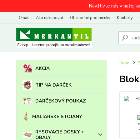
Navštívte nás v našej k
O nás
Ako nakupovať
Obchodné podmienky
Kontakty
Úvod
AKCIA
Blok
TIP NA DARČEK
DARČEKOVÝ POUKAZ
MALIARSKE STOJANY
RYSOVACIE DOSKY +
OBALY