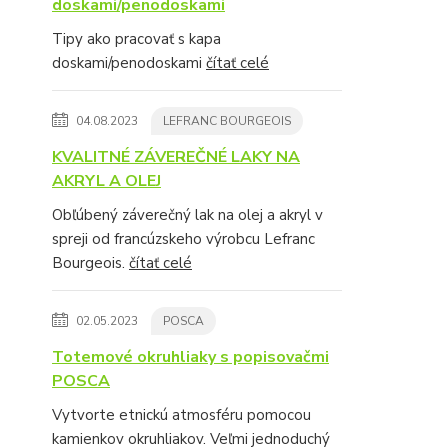
doskami/penodoskami
Tipy ako pracovať s kapa
doskami/penodoskami
čítať celé
04.08.2023
LEFRANC BOURGEOIS
KVALITNÉ ZÁVEREČNÉ LAKY NA
AKRYL A OLEJ
Obľúbený záverečný lak na olej a akryl v
spreji od francúzskeho výrobcu Lefranc
Bourgeois.
čítať celé
02.05.2023
POSCA
Totemové okruhliaky s popisovačmi
POSCA
Vytvorte etnickú atmosféru pomocou
kamienkov okruhliakov. Veľmi jednoduchý