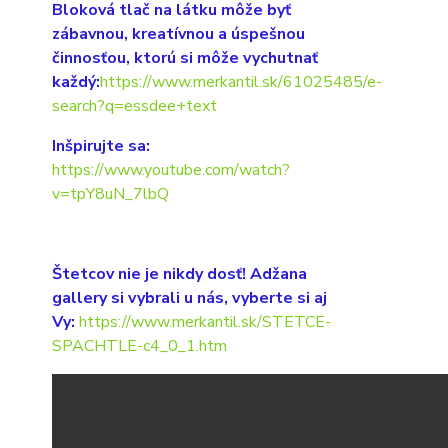
Bloková tlač na látku môže byť
zábavnou, kreatívnou a úspešnou
činnosťou, ktorú si môže vychutnať
každý:
https://www.merkantil.sk/61025485/e-
search?q=essdee+text
Inšpirujte sa:
https://www.youtube.com/watch?
v=tpY8uN_7lbQ
Štetcov nie je nikdy dosť! Adžana
gallery si vybrali u nás, vyberte si aj
Vy:
https://www.merkantil.sk/STETCE-
SPACHTLE-c4_0_1.htm