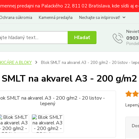
amennej predajni na Palackého 22, 811 02 Bratislava, kde sídli aj 
Ochrana súkromia
Kamenná predajňa
Nechajte sa inšpirovať!
Neviet
Hľadať
0903
Pondel
SKICÁRE A BLOKY
Blok SMLT na akvarel A3 - 200 g/m2 - 20 listov - lep
 SMLT na akvarel A3 - 200 g/m2 -
Lepený
Dos