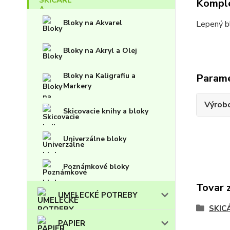
Komple
Bloky na Akvarel
Lepený bl
Bloky na Akryl a Olej
Bloky na Kaligrafiu a
Param
Markery
Výrob
Skicovacie knihy a bloky
Univerzálne bloky
Poznámkové bloky
Tovar 
UMELECKÉ POTREBY
SKIC
PAPIER