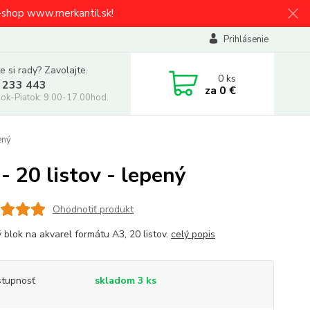
e-shop www.merkantil.sk!
Prihlásenie
e si rady? Zavolajte.
0
ks
 233 443
za
0 €
ok-Piatok: 9.00-17.00hod.
ený
 20 listov - lepený
Ohodnotiť produkt
 blok na akvarel formátu A3, 20 listov.
celý popis
tupnosť
skladom 3 ks