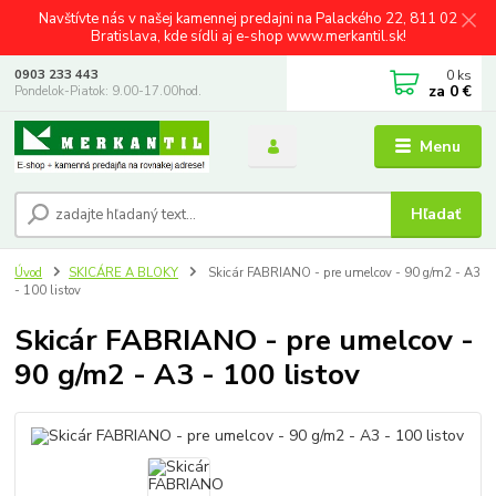
Navštívte nás v našej kamennej predajni na Palackého 22, 811 02
Bratislava, kde sídli aj e-shop www.merkantil.sk!
0
ks
0903 233 443
za
0 €
Pondelok-Piatok: 9.00-17.00hod.
Menu
Hľadať
Úvod
SKICÁRE A BLOKY
Skicár FABRIANO - pre umelcov - 90 g/m2 - A3
- 100 listov
Skicár FABRIANO - pre umelcov -
90 g/m2 - A3 - 100 listov