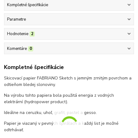
Kompletné špecifikácie
Parametre
Hodnotenie
2
Komentáre
0
Kompletné špecifikácie
Skicovací papier FABRIANO Sketch s jemným zrnitým povrchom a
odtieňom bledej slonoviny.
Na výrobu tohto papiera bola použitá energia z vodných
elektrární (hydropower product).
Ideálne na ceruzku, uhoľ, grafit, pastel a gesso.
Papier je viazaný v pevných špirálach a každý list je možné
odtrhávať.