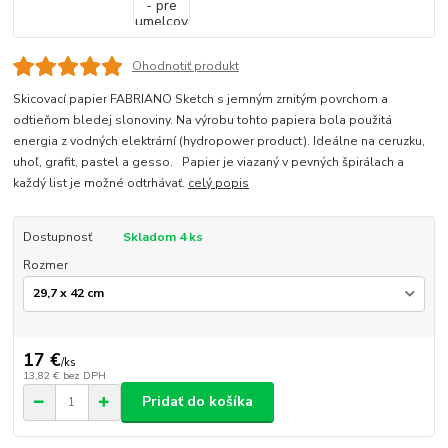
Ohodnotiť produkt
Skicovací papier FABRIANO Sketch s jemným zrnitým povrchom a
odtieňom bledej slonoviny. Na výrobu tohto papiera bola použitá
energia z vodných elektrární (hydropower product). Ideálne na ceruzku,
uhoľ, grafit, pastel a gesso. Papier je viazaný v pevných špirálach a
každý list je možné odtrhávať.
celý popis
Dostupnosť
Skladom 4 ks
Rozmer
17 €
/
ks
13,82 €
bez DPH
Pridať do košíka