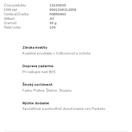
Číslo produktu:
19100639
EAN kód:
8001348212058
Výrobca/Značka:
FABRIANO
Veľkosť:
A3
Gramáž:
90 g
Počet listov:
100
Záruka kvality
Kvalitné produkty + Odbornosť a ochota
Doprava zadarmo
Pri nákupe nad 90 €
Široký sortiment
Farby, Plátna, Štetce, Stojany
Rýchle dodanie
Spoľahlivé a pohodlné doručovanie cez Packetu