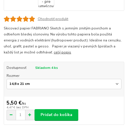
Ohodnotiť produkt
Skicovací papier FABRIANO Sketch s jemným zrnitým povrchom a
odtieňom bledej slonoviny. Na výrobu tohto papiera bola použitá
energia z vodných elektrární (hydropower product). Ideálne na ceruzku,
uhoľ, grafit, pastel a gesso. Papier je viazaný v pevných špirálach a
každý list je možné odtrhávať.
celý popis
Dostupnosť
Skladom 4 ks
Rozmer
5,50 €
/
ks
4,47 €
bez DPH
Pridať do košíka