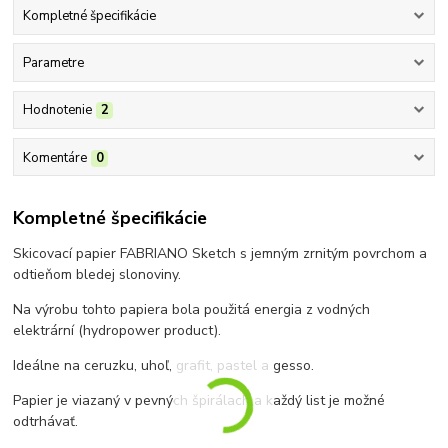
Kompletné špecifikácie
Parametre
Hodnotenie
2
Komentáre
0
Kompletné špecifikácie
Skicovací papier FABRIANO Sketch s jemným zrnitým povrchom a
odtieňom bledej slonoviny.
Na výrobu tohto papiera bola použitá energia z vodných
elektrární (hydropower product).
Ideálne na ceruzku, uhoľ, grafit, pastel a gesso.
Papier je viazaný v pevných špirálach a každý list je možné
odtrhávať.