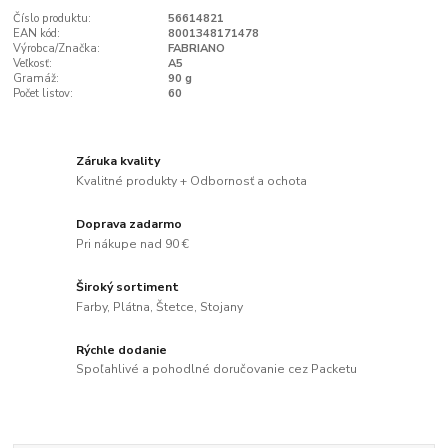
Číslo produktu:
56614821
EAN kód:
8001348171478
Výrobca/Značka:
FABRIANO
Veľkosť:
A5
Gramáž:
90 g
Počet listov:
60
Záruka kvality
Kvalitné produkty + Odbornosť a ochota
Doprava zadarmo
Pri nákupe nad 90 €
Široký sortiment
Farby, Plátna, Štetce, Stojany
Rýchle dodanie
Spoľahlivé a pohodlné doručovanie cez Packetu