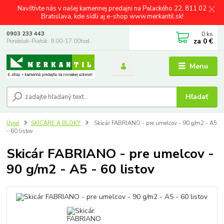
Navštívte nás v našej kamennej predajni na Palackého 22, 811 02
Bratislava, kde sídli aj e-shop www.merkantil.sk!
0
ks
0903 233 443
za
0 €
Pondelok-Piatok: 9.00-17.00hod.
Menu
Hľadať
Úvod
SKICÁRE A BLOKY
Skicár FABRIANO - pre umelcov - 90 g/m2 - A5
- 60 listov
Skicár FABRIANO - pre umelcov -
90 g/m2 - A5 - 60 listov