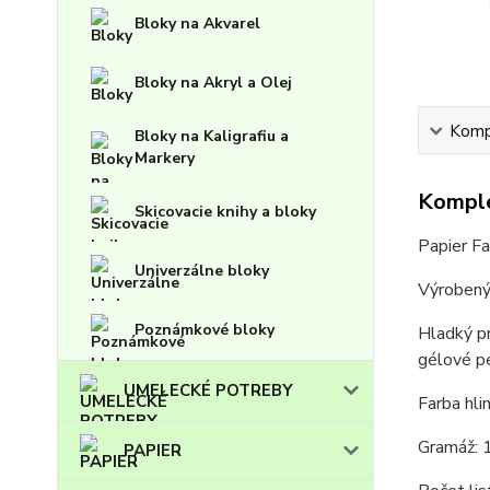
Bloky na Akvarel
Bloky na Akryl a Olej
Kompl
Bloky na Kaligrafiu a
Markery
Komple
Skicovacie knihy a bloky
Papier Fa
Univerzálne bloky
Výrobený
Poznámkové bloky
Hladký pr
gélové pe
UMELECKÉ POTREBY
Farba hlin
Gramáž: 
PAPIER