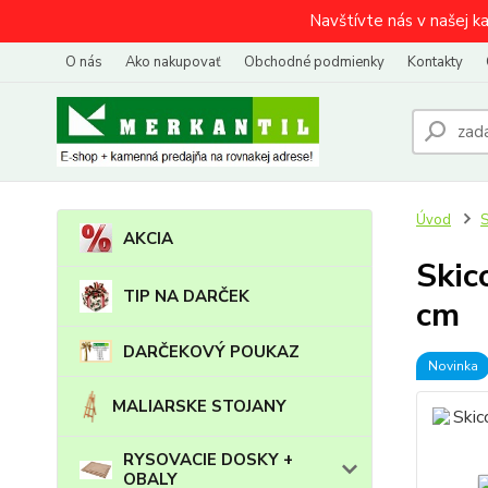
Navštívte nás v našej k
O nás
Ako nakupovať
Obchodné podmienky
Kontakty
Úvod
AKCIA
Skic
TIP NA DARČEK
cm
DARČEKOVÝ POUKAZ
Novinka
MALIARSKE STOJANY
RYSOVACIE DOSKY +
OBALY