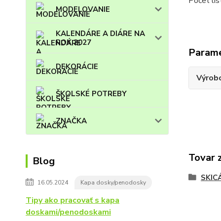
Počet lis
MODELOVANIE
KALENDÁRE A DIÁRE NA
ROK 2027
Param
DEKORÁCIE
Výrob
ŠKOLSKÉ POTREBY
ZNAČKA
Tovar 
Blog
SKIC
16.05.2024
Kapa dosky/penodosky
Tipy ako pracovať s kapa
doskami/penodoskami