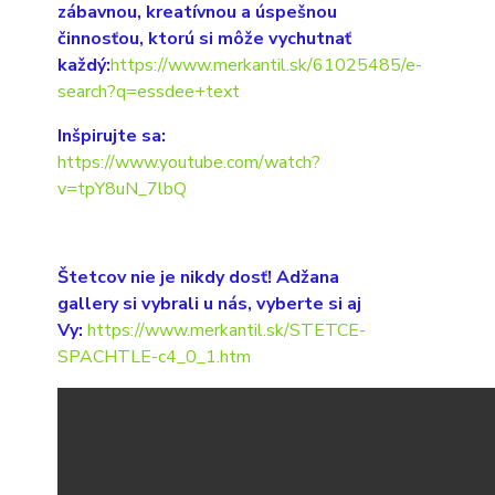
zábavnou, kreatívnou a úspešnou
činnosťou, ktorú si môže vychutnať
každý:
https://www.merkantil.sk/61025485/e-
search?q=essdee+text
Inšpirujte sa:
https://www.youtube.com/watch?
v=tpY8uN_7lbQ
Štetcov nie je nikdy dosť! Adžana
gallery si vybrali u nás, vyberte si aj
Vy:
https://www.merkantil.sk/STETCE-
SPACHTLE-c4_0_1.htm