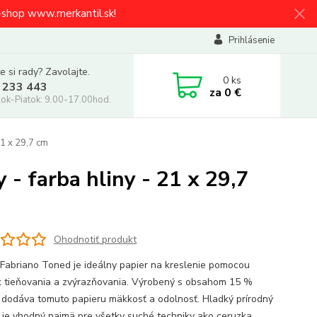
e-shop www.merkantil.sk!
Prihlásenie
e si rady? Zavolajte.
0
ks
 233 443
za
0 €
ok-Piatok: 9.00-17.00hod.
21 x 29,7 cm
- farba hliny - 21 x 29,7
Ohodnotiť produkt
 Fabriano Toned je ideálny papier na kreslenie pomocou
k tieňovania a zvýrazňovania. Výrobený s obsahom 15 %
 dodáva tomuto papieru mäkkosť a odolnosť. Hladký prírodný
 je vhodný najmä pre všetky suché techniky ako ceruzka,