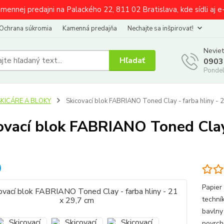
amennej predajni na Palackého 22, 811 02 Bratislava, kde sídli aj 
Ochrana súkromia
Kamenná predajňa
Nechajte sa inšpirovať!
Neviet
Hľadať
0903
Pondel
SKICÁRE A BLOKY
Skicovací blok FABRIANO Toned Clay - farba hliny - 
ovací blok FABRIANO Toned Clay 
Papier
techní
bavlny
povrch