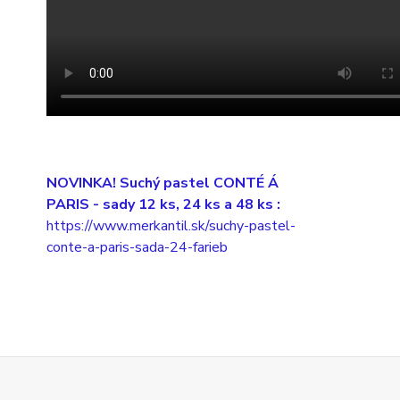
NOVINKA! Suchý pastel CONTÉ Á
PARIS
- sady 12 ks, 24 ks a 48 ks :
https://www.merkantil.sk/suchy-pastel-
conte-a-paris-sada-24-farieb