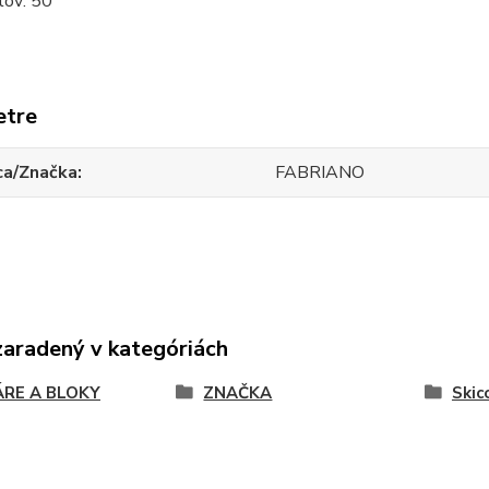
tov: 50
etre
ca/Značka
FABRIANO
zaradený v kategóriách
ÁRE A BLOKY
ZNAČKA
Skic