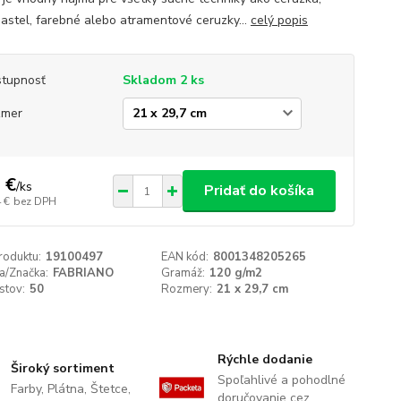
 pastel, farebné alebo atramentové ceruzky...
celý popis
tupnosť
Skladom 2 ks
zmer
 €
/
ks
Pridať do košíka
 €
bez DPH
roduktu:
19100497
EAN kód:
8001348205265
a/Značka:
FABRIANO
Gramáž:
120 g/m2
istov:
50
Rozmery:
21 x 29,7 cm
Rýchle dodanie
Široký sortiment
Spoľahlivé a pohodlné
Farby, Plátna, Štetce,
doručovanie cez