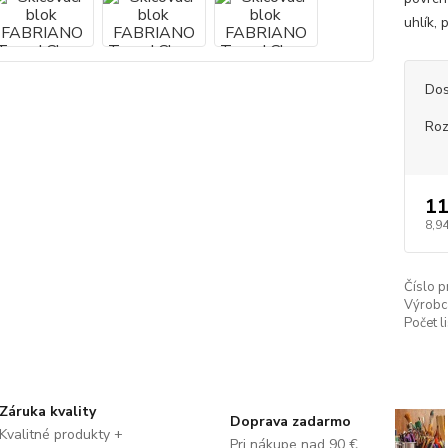
uhlík,
Dos
Ro
11
8,94
Číslo p
Výrobc
Počet l
Záruka kvality
Doprava zadarmo
Kvalitné produkty +
Pri nákupe nad 90 €