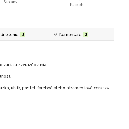
Stojany
Packetu
dnotenie
0
Komentáre
0
ňovania a zvýrazňovania.
lnosť.
uzka, uhlík, pastel, farebné alebo atramentové ceruzky,