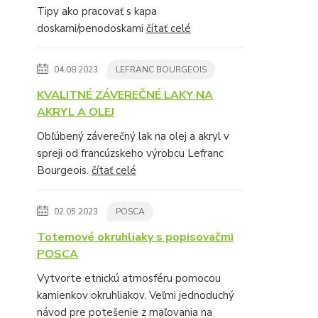
Tipy ako pracovať s kapa
doskami/penodoskami
čítať celé
04.08.2023
LEFRANC BOURGEOIS
KVALITNÉ ZÁVEREČNÉ LAKY NA
AKRYL A OLEJ
Obľúbený záverečný lak na olej a akryl v
spreji od francúzskeho výrobcu Lefranc
Bourgeois.
čítať celé
02.05.2023
POSCA
Totemové okruhliaky s popisovačmi
POSCA
Vytvorte etnickú atmosféru pomocou
kamienkov okruhliakov. Veľmi jednoduchý
návod pre potešenie z maľovania na