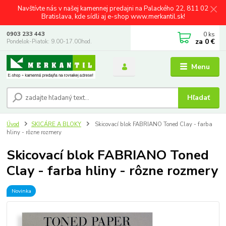
Navštívte nás v našej kamennej predajni na Palackého 22, 811 02
Bratislava, kde sídli aj e-shop www.merkantil.sk!
0
ks
0903 233 443
za
0 €
Pondelok-Piatok: 9.00-17.00hod.
Menu
Hľadať
Úvod
SKICÁRE A BLOKY
Skicovací blok FABRIANO Toned Clay - farba
hliny - rôzne rozmery
Skicovací blok FABRIANO Toned
Clay - farba hliny - rôzne rozmery
Novinka