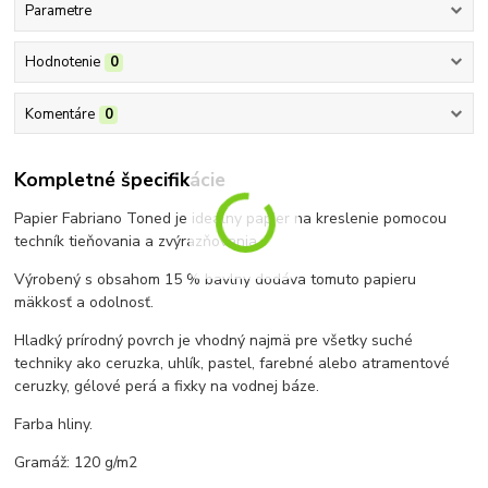
Parametre
Hodnotenie
0
Komentáre
0
Kompletné špecifikácie
Papier Fabriano Toned je ideálny papier na kreslenie pomocou
techník tieňovania a zvýrazňovania.
Výrobený s obsahom 15 % bavlny dodáva tomuto papieru
mäkkosť a odolnosť.
Hladký prírodný povrch je vhodný najmä pre všetky suché
techniky ako ceruzka, uhlík, pastel, farebné alebo atramentové
ceruzky, gélové perá a fixky na vodnej báze.
Farba hliny.
Gramáž: 120 g/m2