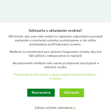
Kontakty
Súhlasíte s ukladaním cookies?
www.merkantil.sk
Milí klienti, aby sme vám vedeli čo najlepšie odporúčať a ponúkať
maliarske a umelecké potreby, potrebujeme si do vášho
prehliadača uložiť takzvané cookies.
0903 233 443
Niektoré sú nevyhnutné pre správne fungovanie stránky, aby bol
Pondelok-Piatok: 9.00-17.00hod.
Váš zážitok z nakupovania čo najlepší.
objednavky@merkantil-obchod.sk
Akceptovaním všetkých vám vieme poskytovať zmysluplné a
užitočné služby.
Podmienky a informácie o spracovávaní osobných údajov -
Cookies.
Nastavenia
Súhlasím
Upraviť zber cookies.
Súhlas môžete odmietnuť
tu
.