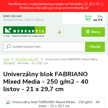
Navštívte nás v našej kamennej predajni na Palackého 22, 811 02
Bratislava, kde sídli aj e-shop www.merkantil.sk!
0
ks
0903 233 443
za
0 €
Pondelok-Piatok: 9.00-17.00hod.
Menu
Hľadať
Úvod
SKICÁRE A BLOKY
Univerzálny blok FABRIANO Mixed Media -
250 g/m2 - 40 listov - 21 x 29,7 cm
Univerzálny blok FABRIANO
Mixed Media - 250 g/m2 - 40
listov - 21 x 29,7 cm