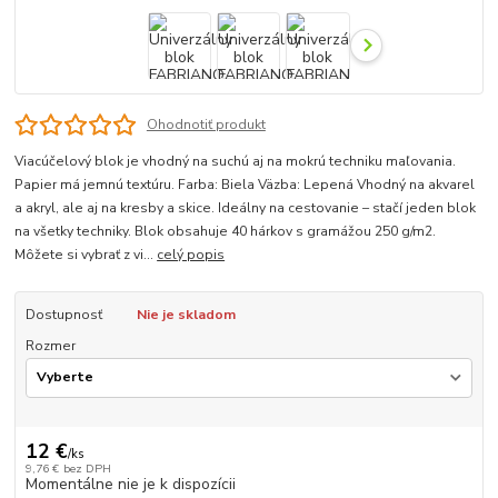
Ohodnotiť produkt
Viacúčelový blok je vhodný na suchú aj na mokrú techniku maľovania.
Papier má jemnú textúru. Farba: Biela Väzba: Lepená Vhodný na akvarel
a akryl, ale aj na kresby a skice. Ideálny na cestovanie – stačí jeden blok
na všetky techniky. Blok obsahuje 40 hárkov s gramážou 250 g/m2.
Môžete si vybrať z vi...
celý popis
Dostupnosť
Nie je skladom
Rozmer
12 €
/
ks
9,76 €
bez DPH
Momentálne nie je k dispozícii