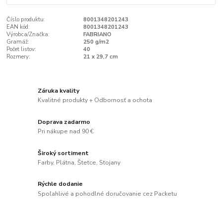
Číslo produktu:
8001348201243
EAN kód:
8001348201243
Výrobca/Značka:
FABRIANO
Gramáž:
250 g/m2
Počet listov:
40
Rozmery:
21 x 29,7 cm
Záruka kvality
Kvalitné produkty + Odbornosť a ochota
Doprava zadarmo
Pri nákupe nad 90 €
Široký sortiment
Farby, Plátna, Štetce, Stojany
Rýchle dodanie
Spoľahlivé a pohodlné doručovanie cez Packetu