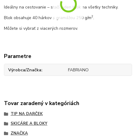
Ideálny na cestovanie – stačí jeden blok na všetky techniky.
2
Blok obsahuje 40 hárkov s gramážou 250 g/m
.
Môžete si vybrať z viacerých rozmerov.
Parametre
Výrobca/Značka
FABRIANO
Tovar zaradený v kategóriách
TIP NA DARČEK
SKICÁRE A BLOKY
ZNAČKA