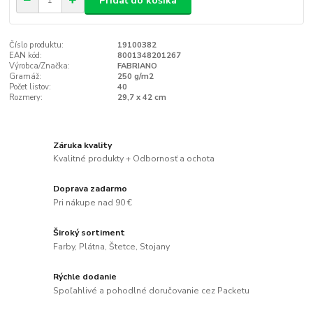
Pridať do košíka
Číslo produktu:
19100382
EAN kód:
8001348201267
Výrobca/Značka:
FABRIANO
Gramáž:
250 g/m2
Počet listov:
40
Rozmery:
29,7 x 42 cm
Záruka kvality
Kvalitné produkty + Odbornosť a ochota
Doprava zadarmo
Pri nákupe nad 90 €
Široký sortiment
Farby, Plátna, Štetce, Stojany
Rýchle dodanie
Spoľahlivé a pohodlné doručovanie cez Packetu