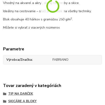
Vhodný na akvarel a akryl, ale aj na kresby a skice.
Ideálny na cestovanie – stačí jeden blok na všetky techniky.
2
Blok obsahuje 40 hárkov s gramážou 250 g/m
.
Môžete si vybrať z viacerých rozmerov.
Parametre
Výrobca/Značka
FABRIANO
Tovar zaradený v kategóriách
TIP NA DARČEK
SKICÁRE A BLOKY