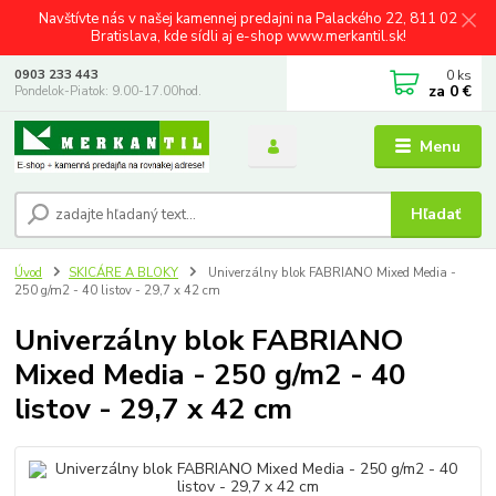
Navštívte nás v našej kamennej predajni na Palackého 22, 811 02
Bratislava, kde sídli aj e-shop www.merkantil.sk!
0
ks
0903 233 443
za
0 €
Pondelok-Piatok: 9.00-17.00hod.
Menu
Hľadať
Úvod
SKICÁRE A BLOKY
Univerzálny blok FABRIANO Mixed Media -
250 g/m2 - 40 listov - 29,7 x 42 cm
Univerzálny blok FABRIANO
Mixed Media - 250 g/m2 - 40
listov - 29,7 x 42 cm