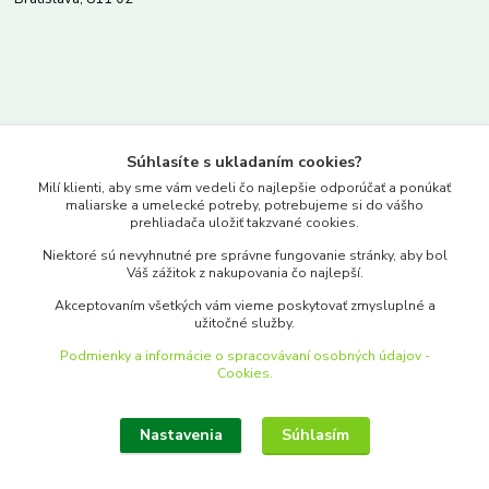
Kontakty
Súhlasíte s ukladaním cookies?
www.merkantil.sk
Milí klienti, aby sme vám vedeli čo najlepšie odporúčať a ponúkať
maliarske a umelecké potreby, potrebujeme si do vášho
prehliadača uložiť takzvané cookies.
0903 233 443
Niektoré sú nevyhnutné pre správne fungovanie stránky, aby bol
Pondelok-Piatok: 9.00-17.00hod.
Váš zážitok z nakupovania čo najlepší.
objednavky@merkantil-obchod.sk
Akceptovaním všetkých vám vieme poskytovať zmysluplné a
užitočné služby.
Podmienky a informácie o spracovávaní osobných údajov -
Cookies.
Nastavenia
Súhlasím
Upraviť zber cookies.