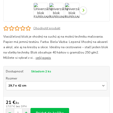
Ohodnotiť produkt
Viacúčelový blok je vhodný na suchú aj na mokrú techniku maľovania.
Papier má jemnú textúru. Farba: Biela Väzba: Lepená Vhodný na akvarel
a akryl, ale aj na kresby a skice. Ideálny na cestovanie – stačí jeden blok
na všetky techniky. Blok obsahuje 40 hárkov s gramážou 250 g/m2.
Môžete si vybrať z vi...
celý popis
Dostupnosť
Skladom 2 ks
Rozmer
21 €
/
ks
17,07 €
bez DPH