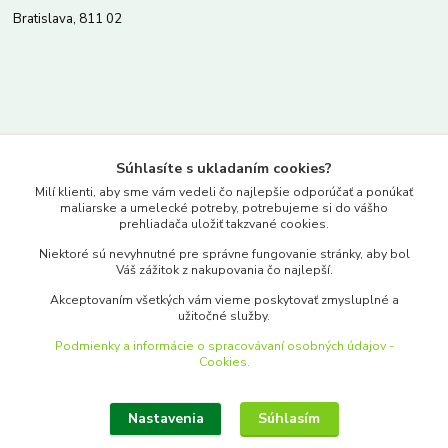
Bratislava, 811 02
Kontakty
Súhlasíte s ukladaním cookies?
www.merkantil.sk
Milí klienti, aby sme vám vedeli čo najlepšie odporúčať a ponúkať
maliarske a umelecké potreby, potrebujeme si do vášho
prehliadača uložiť takzvané cookies.
0903 233 443
Niektoré sú nevyhnutné pre správne fungovanie stránky, aby bol
Pondelok-Piatok: 9.00-17.00hod.
Váš zážitok z nakupovania čo najlepší.
objednavky@merkantil-obchod.sk
Akceptovaním všetkých vám vieme poskytovať zmysluplné a
užitočné služby.
Podmienky a informácie o spracovávaní osobných údajov -
Cookies.
Nastavenia
Súhlasím
Upraviť zber cookies.