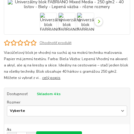
Ohodnotiť produkt
Viacúčelový blok je vhodný na suchú aj na mokrú techniku maľovania.
Papier má jemnú textúru. Farba: Biela Väzba: Lepená Vhodný na akvarel
a akryl, ale aj na kresby a skice. Ideálny na cestovanie – stačí jeden blok
na všetky techniky. Blok obsahuje 40 hárkov s gramážou 250 g/m2.
Môžete si vybrať z vi...
celý popis
Dostupnosť
Skladom 4 ks
Rozmer
/
ks