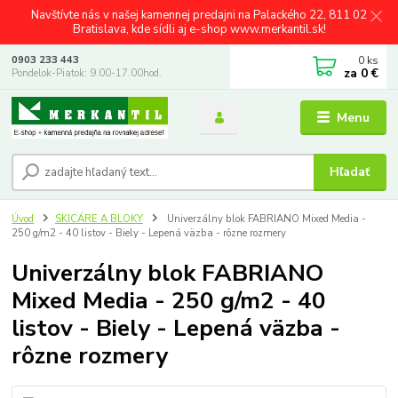
Navštívte nás v našej kamennej predajni na Palackého 22, 811 02
Bratislava, kde sídli aj e-shop www.merkantil.sk!
0
ks
0903 233 443
za
0 €
Pondelok-Piatok: 9.00-17.00hod.
Menu
Hľadať
Úvod
SKICÁRE A BLOKY
Univerzálny blok FABRIANO Mixed Media -
250 g/m2 - 40 listov - Biely - Lepená väzba - rôzne rozmery
Univerzálny blok FABRIANO
Mixed Media - 250 g/m2 - 40
listov - Biely - Lepená väzba -
rôzne rozmery