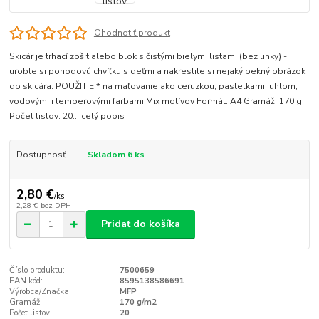
Ohodnotiť produkt
Skicár je trhací zošit alebo blok s čistými bielymi listami (bez linky) -
urobte si pohodovú chvíľku s deťmi a nakreslite si nejaký pekný obrázok
do skicára. POUŽITIE:* na maľovanie ako ceruzkou, pastelkami, uhlom,
vodovými i temperovými farbami Mix motívov Formát: A4 Gramáž: 170 g
Počet listov: 20...
celý popis
Dostupnosť
Skladom 6 ks
2,80 €
/
ks
2,28 €
bez DPH
Pridať do košíka
Číslo produktu:
7500659
EAN kód:
8595138586691
Výrobca/Značka:
MFP
Gramáž:
170 g/m2
Počet listov:
20