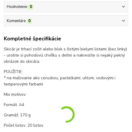
Hodnotenie
0
Komentáre
0
Kompletné špecifikácie
Skicár je trhací zošit alebo blok s čistými bielymi listami (bez linky)
- urobte si pohodovú chvíľku s deťmi a nakreslite si nejaký pekný
obrázok do skicára.
POUŽITIE:
* na maľovanie ako ceruzkou, pastelkami, uhlom, vodovými i
temperovými farbami
Mix motívov
Formát: A4
Gramáž: 170 g
Počet listov: 20 listov