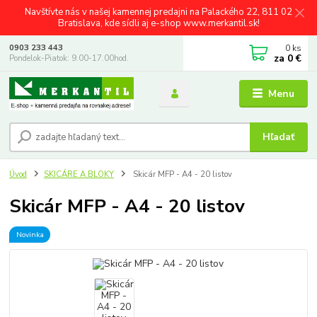
Navštívte nás v našej kamennej predajni na Palackého 22, 811 02
Bratislava, kde sídli aj e-shop www.merkantil.sk!
0
ks
0903 233 443
za
0 €
Pondelok-Piatok: 9.00-17.00hod.
Menu
Hľadať
Úvod
SKICÁRE A BLOKY
Skicár MFP - A4 - 20 listov
Skicár MFP - A4 - 20 listov
Novinka