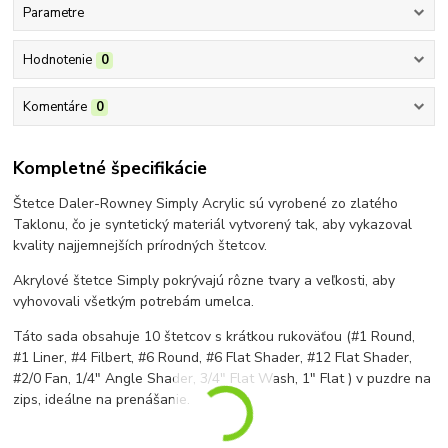
Parametre
Hodnotenie
0
Komentáre
0
Kompletné špecifikácie
Štetce Daler-Rowney Simply Acrylic sú vyrobené zo zlatého
Taklonu, čo je syntetický materiál vytvorený tak, aby vykazoval
kvality najjemnejších prírodných štetcov.
Akrylové štetce Simply pokrývajú rôzne tvary a veľkosti, aby
vyhovovali všetkým potrebám umelca.
Táto sada obsahuje 10 štetcov s krátkou rukoväťou (
#1 Round,
#1 Liner, #4 Filbert, #6 Round, #6 Flat Shader, #12 Flat Shader,
#2/0 Fan, 1/4" Angle Shader, 3/4" Flat Wash, 1" Flat
) v puzdre na
zips, ideálne na prenášanie.