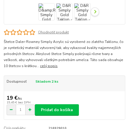
Ohodnotiť produkt
Štetce Daler-Rowney Simply Acrylic sú vyrobené zo zlatého Taklonu, čo
je syntetický materiál vytvorený tak, aby vykazoval kvality najjemnejších
prírodných štetcov. Akrylové štetce Simply pokrývajú rôzne tvary a
veľkosti, aby vyhovovali všetkým potrebám umelca. Táto sada obsahuje
10 štetcov s krátkou...
celý popis
Dostupnosť
Skladom 2 ks
19 €
/
ks
15,45 €
bez DPH
Pridať do košíka
Číslo produktu:
216929010