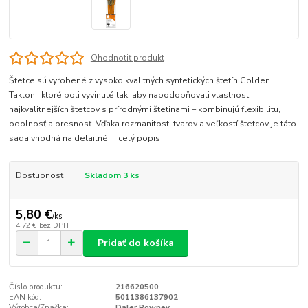
Ohodnotiť produkt
Štetce sú vyrobené z vysoko kvalitných syntetických štetín Golden
Taklon , ktoré boli vyvinuté tak, aby napodobňovali vlastnosti
najkvalitnejších štetcov s prírodnými štetinami – kombinujú flexibilitu,
odolnosť a presnosť. Vďaka rozmanitosti tvarov a veľkostí štetcov je táto
sada vhodná na detailné ...
celý popis
Dostupnosť
Skladom 3 ks
5,80 €
/
ks
4,72 €
bez DPH
Pridať do košíka
Číslo produktu:
216620500
EAN kód:
5011386137902
Výrobca/Značka:
Daler Rowney