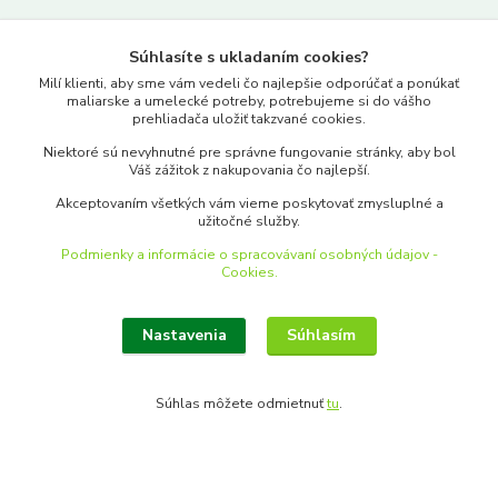
O nás
Ako nakupovať
Súhlasíte s ukladaním cookies?
Obchodné podmienky
Milí klienti, aby sme vám vedeli čo najlepšie odporúčať a ponúkať
Kontakty
maliarske a umelecké potreby, potrebujeme si do vášho
prehliadača uložiť takzvané cookies.
Niektoré sú nevyhnutné pre správne fungovanie stránky, aby bol
Váš zážitok z nakupovania čo najlepší.
Tip - Článok o FABER-CASTELL Pitt Artist Pens
Akceptovaním všetkých vám vieme poskytovať zmysluplné a
užitočné služby.
https://www.merkantil.sk/Clanky-Informacie-Zaujimavosti-a7_0.htm
Podmienky a informácie o spracovávaní osobných údajov -
Cookies.
Kde nás nájdete
Nastavenia
Súhlasím
Palackého 22
Bratislava, 811 02
Súhlas môžete odmietnuť
tu
.