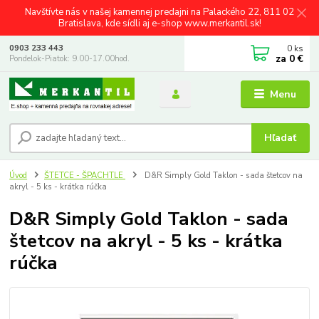
Navštívte nás v našej kamennej predajni na Palackého 22, 811 02
Bratislava, kde sídli aj e-shop www.merkantil.sk!
0
ks
0903 233 443
za
0 €
Pondelok-Piatok: 9.00-17.00hod.
Menu
Hľadať
Úvod
ŠTETCE - ŠPACHTLE
D&R Simply Gold Taklon - sada štetcov na
akryl - 5 ks - krátka rúčka
D&R Simply Gold Taklon - sada
štetcov na akryl - 5 ks - krátka
rúčka