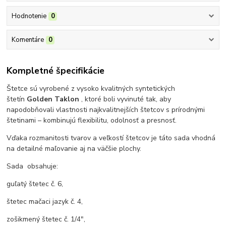
Hodnotenie
0
Komentáre
0
Kompletné špecifikácie
Štetce sú vyrobené z vysoko kvalitných syntetických
štetín
Golden Taklon
, ktoré boli vyvinuté tak, aby
napodobňovali vlastnosti najkvalitnejších štetcov s prírodnými
štetinami – kombinujú flexibilitu, odolnosť a presnosť.
Vďaka rozmanitosti tvarov a veľkostí štetcov je táto sada vhodná
na detailné maľovanie aj na väčšie plochy.
Sada obsahuje:
guľatý štetec č. 6,
štetec mačaci jazyk č. 4,
zošikmený štetec č. 1/4",