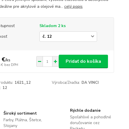
Ideálne pre akrylové a olejové ma...
celý popis
tupnosť
Skladom 2 ks
kosť
 €
/
ks
Pridať do košíka
 €
bez DPH
roduktu:
1621_12
Výrobca/Značka:
DA VINCI
:
12
Rýchle dodanie
Široký sortiment
Spoľahlivé a pohodlné
Farby, Plátna, Štetce,
doručovanie cez
Stojany
Packetu