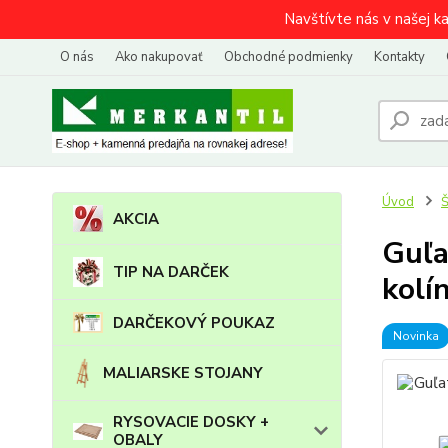
Navštívte nás v našej k
O nás
Ako nakupovať
Obchodné podmienky
Kontakty
Úvod
AKCIA
Guľa
TIP NA DARČEK
kolí
DARČEKOVÝ POUKAZ
Novinka
MALIARSKE STOJANY
RYSOVACIE DOSKY +
OBALY