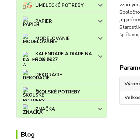
vzácnym 
UMELECKÉ POTREBY
Spoločnos
jej prír
PAPIER
Starostli
špičkami,
MODELOVANIE
KALENDÁRE A DIÁRE NA
ROK 2027
Param
DEKORÁCIE
Výrob
ŠKOLSKÉ POTREBY
Veľko
ZNAČKA
Blog