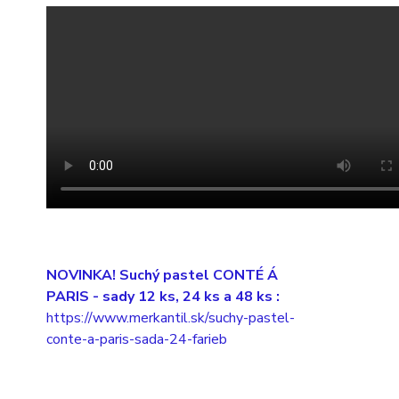
NOVINKA! Suchý pastel CONTÉ Á
PARIS
- sady 12 ks, 24 ks a 48 ks :
https://www.merkantil.sk/suchy-pastel-
conte-a-paris-sada-24-farieb