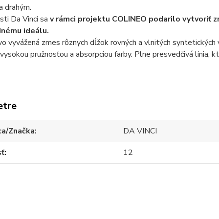
a drahým.
ti Da Vinci sa
v rámci projektu COLINEO podarilo vytvoriť z
odnému ideálu.
vo vyvážená zmes rôznych dĺžok rovných a vlnitých syntetických
 vysokou pružnosťou a absorpciou farby. Plne presvedčivá línia, kto
etre
ca/Značka
DA VINCI
sť
12