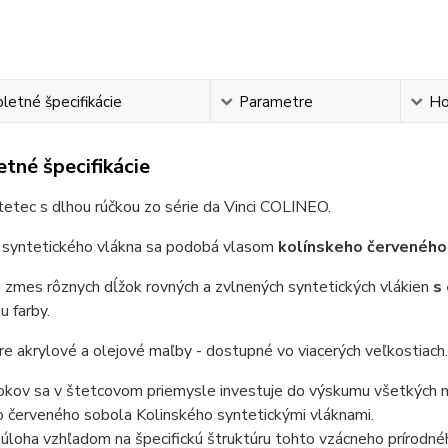
etné špecifikácie
Parametre
Ho
tné špecifikácie
tetec s dlhou rúčkou zo série da Vinci COLINEO.
 syntetického vlákna sa podobá vlasom
kolínskeho červeného
 zmes rôznych dĺžok rovných a zvlnených syntetických vlákien
s
u farby.
re akrylové a olejové maľby - dostupné vo viacerých veľkostiach
.
okov sa v štetcovom priemysle investuje do výskumu všetkých m
o červeného sobola Kolinského syntetickými vláknami.
 úloha vzhľadom na špecifickú štruktúru tohto vzácneho prírodné