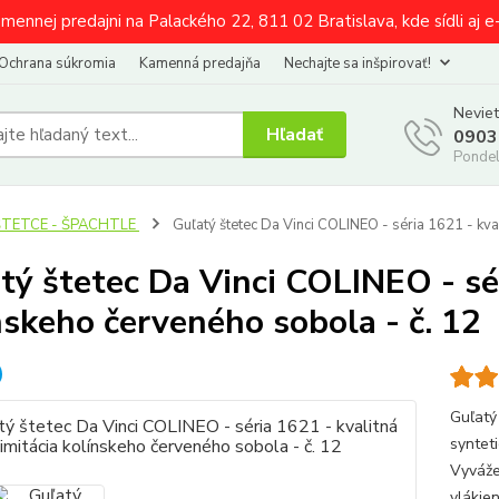
amennej predajni na Palackého 22, 811 02 Bratislava, kde sídli aj 
Ochrana súkromia
Kamenná predajňa
Nechajte sa inšpirovať!
Neviet
Hľadať
0903
Pondel
ŠTETCE - ŠPACHTLE
Guľatý štetec Da Vinci COLINEO - séria 1621 - kval
tý štetec Da Vinci COLINEO - sér
nskeho červeného sobola - č. 12
Guľatý
syntet
Vyváže
vlákie