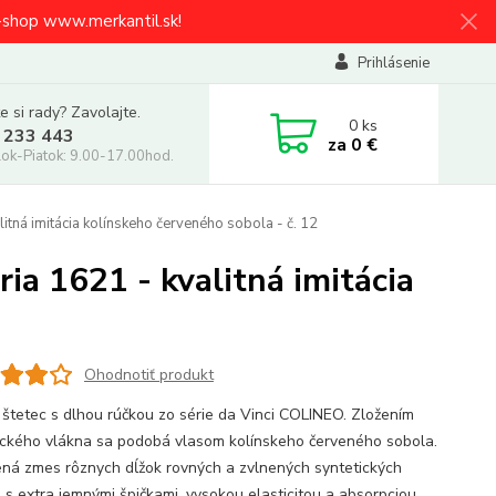
e-shop www.merkantil.sk!
Prihlásenie
e si rady? Zavolajte.
0
ks
 233 443
za
0 €
ok-Piatok: 9.00-17.00hod.
itná imitácia kolínskeho červeného sobola - č. 12
ia 1621 - kvalitná imitácia
Ohodnotiť produkt
 štetec s dlhou rúčkou zo série da Vinci COLINEO. Zložením
ického vlákna sa podobá vlasom kolínskeho červeného sobola.
ná zmes rôznych dĺžok rovných a zvlnených syntetických
n s extra jemnými špičkami, vysokou elasticitou a absorpciou