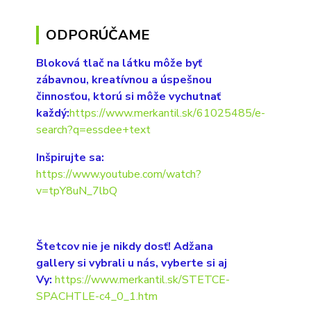
ODPORÚČAME
Bloková tlač na látku môže byť
zábavnou, kreatívnou a úspešnou
činnosťou, ktorú si môže vychutnať
každý:
https://www.merkantil.sk/61025485/e-
search?q=essdee+text
Inšpirujte sa:
https://www.youtube.com/watch?
v=tpY8uN_7lbQ
Štetcov nie je nikdy dosť! Adžana
gallery si vybrali u nás, vyberte si aj
Vy:
https://www.merkantil.sk/STETCE-
SPACHTLE-c4_0_1.htm