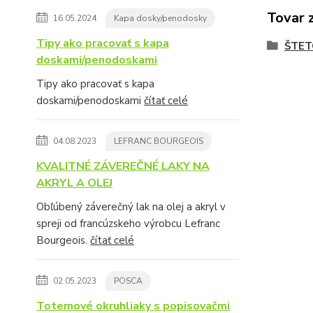
Tovar 
16.05.2024
Kapa dosky/penodosky
Tipy ako pracovať s kapa
ŠTET
doskami/penodoskami
Tipy ako pracovať s kapa
doskami/penodoskami
čítať celé
04.08.2023
LEFRANC BOURGEOIS
KVALITNÉ ZÁVEREČNÉ LAKY NA
AKRYL A OLEJ
Obľúbený záverečný lak na olej a akryl v
spreji od francúzskeho výrobcu Lefranc
Bourgeois.
čítať celé
02.05.2023
POSCA
Totemové okruhliaky s popisovačmi