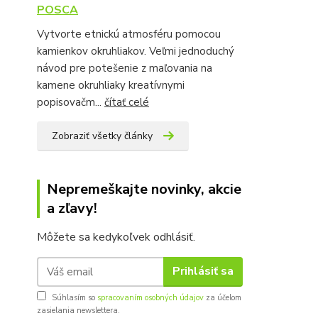
POSCA
Vytvorte etnickú atmosféru pomocou
kamienkov okruhliakov. Veľmi jednoduchý
návod pre potešenie z maľovania na
kamene okruhliaky kreatívnymi
popisovačm...
čítať celé
Zobraziť všetky články
Nepremeškajte novinky, akcie
a zľavy!
Môžete sa kedykoľvek odhlásiť.
Prihlásiť sa
Súhlasím so
spracovaním osobných údajov
za účelom
zasielania newslettera.