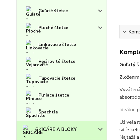
Guľaté štetce
Ploché štetce
Kompl
Linkovacie štetce
Komple
Vejárovité štetce
Guľatý
š
Zložením
Tupovacie štetce
Vyvážená
Plniace štetce
absorpcio
I
deálne p
Špachtle
Už veľa r
SKICÁRE A BLOKY
sibírskeh
Najťažšia