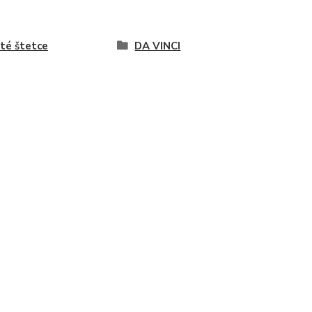
té štetce
DA VINCI