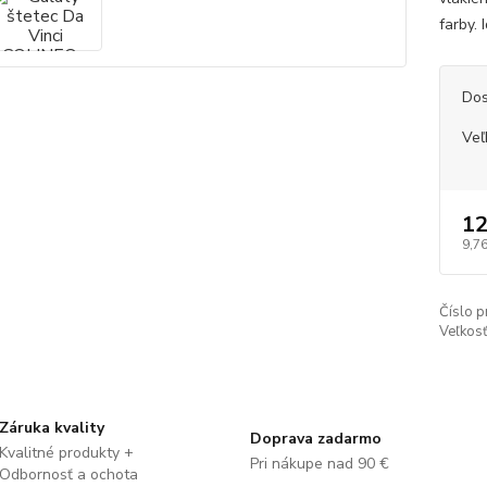
farby. 
Dos
Veľ
12
9,76
Číslo p
Veľkosť
Záruka kvality
Doprava zadarmo
Kvalitné produkty +
Pri nákupe nad 90 €
Odbornosť a ochota