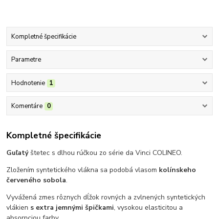
Kompletné špecifikácie
Parametre
Hodnotenie
1
Komentáre
0
Kompletné špecifikácie
Guľatý
štetec s dlhou rúčkou zo série da Vinci COLINEO.
Zložením syntetického vlákna sa podobá vlasom
kolínskeho
červeného sobola
.
Vyvážená zmes rôznych dĺžok rovných a zvlnených syntetických
vlákien
s extra jemnými špičkami
, vysokou elasticitou a
absorpciou farby.