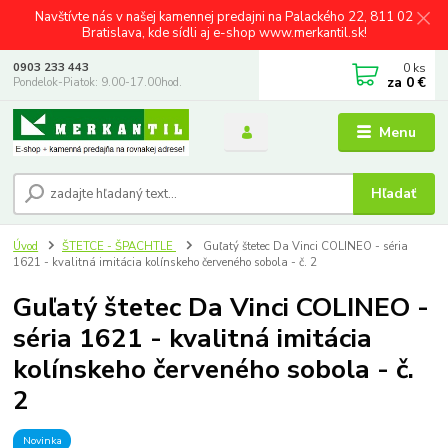
Navštívte nás v našej kamennej predajni na Palackého 22, 811 02
Bratislava, kde sídli aj e-shop www.merkantil.sk!
0
ks
0903 233 443
za
0 €
Pondelok-Piatok: 9.00-17.00hod.
Menu
Hľadať
Úvod
ŠTETCE - ŠPACHTLE
Guľatý štetec Da Vinci COLINEO - séria
1621 - kvalitná imitácia kolínskeho červeného sobola - č. 2
Guľatý štetec Da Vinci COLINEO -
séria 1621 - kvalitná imitácia
kolínskeho červeného sobola - č.
2
Novinka