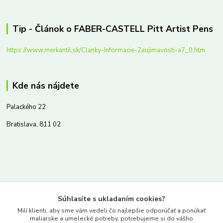
Tip - Článok o FABER-CASTELL Pitt Artist Pens
https://www.merkantil.sk/Clanky-Informacie-Zaujimavosti-a7_0.htm
Kde nás nájdete
Palackého 22
Bratislava, 811 02
Kontakty
Súhlasíte s ukladaním cookies?
www.merkantil.sk
Milí klienti, aby sme vám vedeli čo najlepšie odporúčať a ponúkať
maliarske a umelecké potreby, potrebujeme si do vášho