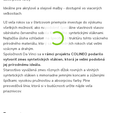
I
deálne pre akrylové a olejové maľby - dostupné vo viacerých
veľkostiach
.
Už veľa rokov sa v štetcovom priemysle investuje do výskumu
všetkých možností, ako napodobniť špeciálne vlastnosti vlasov
sibírskeho červeného sobola Kolinského syntetickými vláknami.
Najťažšia úloha vzhľadom na špecifickú štruktúru tohto vzácneho
prírodného materiálu, ktorý sa v posledných rokoch stal veľmi
vzácnym a drahým.
Spoločnosti Da Vinci sa
v rámci projektu COLINEO podarilo
vytvoriť zmes syntetických vlákien, ktorá je veľmi podobná
jej prírodnému ideálu.
Starostlivo vyvážená zmes rôznych dĺžok rovných a vlnitých
syntetických vlákien s mimoriadne jemnými koncami a zúženými
špičkami, vysokou pružnosťou a absorpciou farby. Plne
presvedčivá línia, ktorá si v budúcnosti určite nájde veľa
priaznivcov.