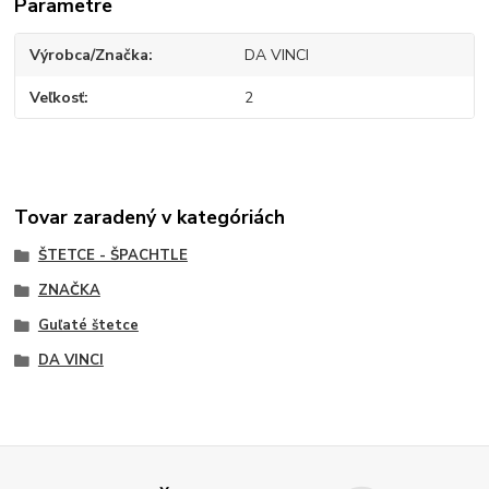
Parametre
Výrobca/Značka
DA VINCI
Veľkosť
2
Tovar zaradený v kategóriách
ŠTETCE - ŠPACHTLE
ZNAČKA
Guľaté štetce
DA VINCI