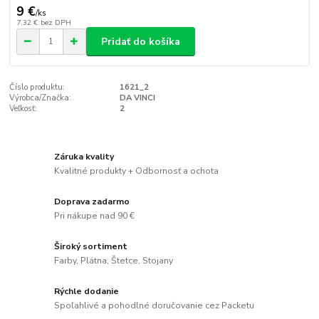
9 €
/
ks
7,32 €
bez DPH
Pridať do košíka
Číslo produktu:
1621_2
Výrobca/Značka:
DA VINCI
Veľkosť:
2
Záruka kvality
Kvalitné produkty + Odbornosť a ochota
Doprava zadarmo
Pri nákupe nad 90 €
Široký sortiment
Farby, Plátna, Štetce, Stojany
Rýchle dodanie
Spoľahlivé a pohodlné doručovanie cez Packetu