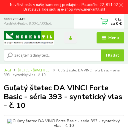
Navštívte nás v našej kamennej predajni na Palackého 22, 811 02
Bratislava, kde sídli aj e-shop www.merkantil.sk!
0
ks
0903 233 443
za
0 €
Pondelok-Piatok: 9.00-17.00hod.
Menu
Hľadať
Úvod
ŠTETCE - ŠPACHTLE
Guľatý štetec DA VINCI Forte Basic - séria
393 - syntetický vlas - č. 10
Guľatý štetec DA VINCI Forte
Basic - séria 393 - syntetický vlas
- č. 10