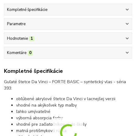
Kompletné špecifikácie
Parametre
Hodnotenie
1
Komentáre
0
Kompletné špecifikácie
Guľaté štetce Da Vinci – FORTE BASIC – syntetický vlas - séria
393:
obľúbené akrylové štetce Da Vinci v lacnejšej verzii
vhodné na akýkoľvek typ maľby
ľahko umývateľné
výborná absorpcia farby
vhodné pre začiatočníkov aj do školy
matná protišmyková rúčka