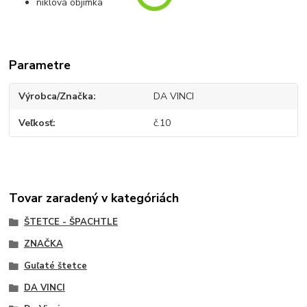
niklová objímka
Parametre
Výrobca/Značka
DA VINCI
Veľkosť
č.10
Tovar zaradený v kategóriách
ŠTETCE - ŠPACHTLE
ZNAČKA
Guľaté štetce
DA VINCI