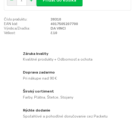
Pridať do košíka
Číslo produktu:
39310
EAN kód:
4017505207700
Výrobca/Značka:
DA VINCI
Veľkosť:
č.10
Záruka kvality
Kvalitné produkty + Odbornosť a ochota
Doprava zadarmo
Pri nákupe nad 90 €
Široký sortiment
Farby, Plátna, Štetce, Stojany
Rýchle dodanie
Spoľahlivé a pohodlné doručovanie cez Packetu