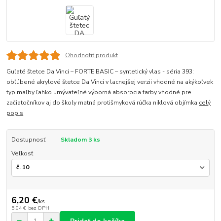
Ohodnotiť produkt
Guľaté štetce Da Vinci – FORTE BASIC – syntetický vlas - séria 393:
obľúbené akrylové štetce Da Vinci v lacnejšej verzii vhodné na akýkoľvek
typ maľby ľahko umývateľné výborná absorpcia farby vhodné pre
začiatočníkov aj do školy matná protišmyková rúčka niklová objímka
celý
popis
Dostupnosť
Skladom 3 ks
Veľkosť
6,20 €
/
ks
5,04 €
bez DPH