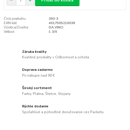
Pridať do košíka
Číslo produktu:
393-3
EAN kód:
4017505210038
Výrobca/Značka:
DA VINCI
Veľkosť:
č. 3/0
Záruka kvality
Kvalitné produkty + Odbornosť a ochota
Doprava zadarmo
Pri nákupe nad 90 €
Široký sortiment
Farby, Plátna, Štetce, Stojany
Rýchle dodanie
Spoľahlivé a pohodlné doručovanie cez Packetu