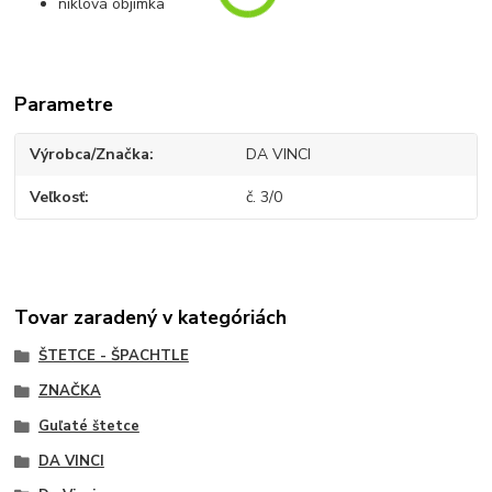
niklová objímka
Parametre
Výrobca/Značka
DA VINCI
Veľkosť
č. 3/0
Tovar zaradený v kategóriách
ŠTETCE - ŠPACHTLE
ZNAČKA
Guľaté štetce
DA VINCI