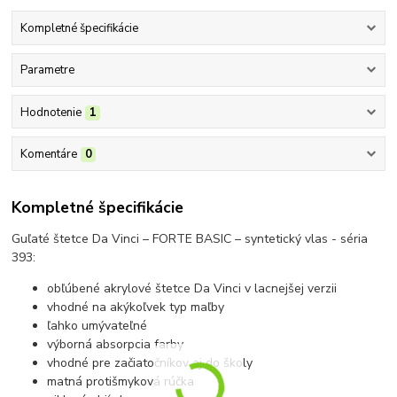
Kompletné špecifikácie
Parametre
Hodnotenie
1
Komentáre
0
Kompletné špecifikácie
Guľaté štetce Da Vinci – FORTE BASIC – syntetický vlas - séria
393:
obľúbené akrylové štetce Da Vinci v lacnejšej verzii
vhodné na akýkoľvek typ maľby
ľahko umývateľné
výborná absorpcia farby
vhodné pre začiatočníkov aj do školy
matná protišmyková rúčka