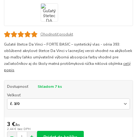
Ohodnotiť produkt
Guľaté štetce Da Vinci – FORTE BASIC – syntetický vlas - séria 393:
obľúbené akrylové štetce Da Vinci v lacnejšej verzii vhodné na akýkoľvek
typ maľby ľahko umývateľné výborná absorpcia farby vhodné pre
začiatočníkov aj do školy matná protišmyková rúčka niklová objímka
celý
popis
Dostupnosť
Skladom 7 ks
Veľkosť
3 €
/
ks
2,44 €
bez DPH