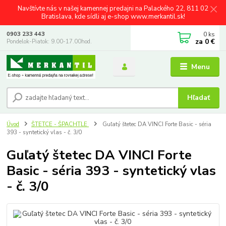
Navštívte nás v našej kamennej predajni na Palackého 22, 811 02
Bratislava, kde sídli aj e-shop www.merkantil.sk!
0
ks
0903 233 443
za
0 €
Pondelok-Piatok: 9.00-17.00hod.
Menu
Hľadať
Úvod
ŠTETCE - ŠPACHTLE
Guľatý štetec DA VINCI Forte Basic - séria
393 - syntetický vlas - č. 3/0
Guľatý štetec DA VINCI Forte
Basic - séria 393 - syntetický vlas
- č. 3/0