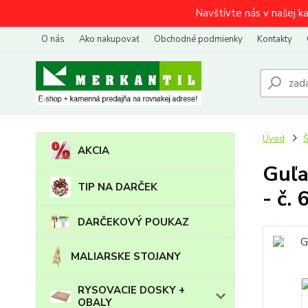
Navštívte nás v našej k
O nás
Ako nakupovať
Obchodné podmienky
Kontakty
Úvod
AKCIA
Guľa
TIP NA DARČEK
- č. 
DARČEKOVÝ POUKAZ
MALIARSKE STOJANY
RYSOVACIE DOSKY +
OBALY