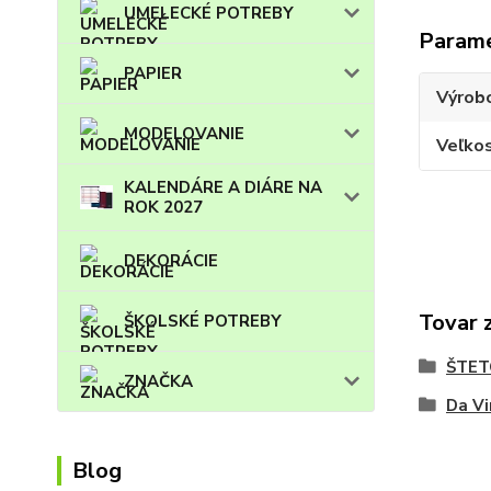
UMELECKÉ POTREBY
Param
PAPIER
Výrob
MODELOVANIE
Veľko
KALENDÁRE A DIÁRE NA
ROK 2027
DEKORÁCIE
Tovar 
ŠKOLSKÉ POTREBY
ŠTET
ZNAČKA
Da Vi
Blog