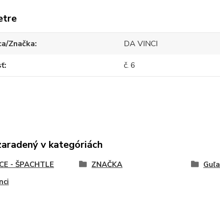
etre
ca/Značka
DA VINCI
sť
č. 6
zaradený v kategóriách
CE - ŠPACHTLE
ZNAČKA
Guľa
nci