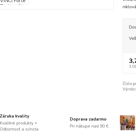
niklov
Dos
Veľ
3,
3,01
Číslo p
Výrobc
Záruka kvality
Doprava zadarmo
Kvalitné produkty +
Pri nákupe nad 90 €
Odbornosť a ochota