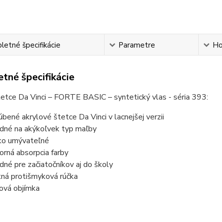
etné špecifikácie
Parametre
Ho
tné špecifikácie
etce Da Vinci – FORTE BASIC – syntetický vlas - séria 393:
úbené akrylové štetce Da Vinci v lacnejšej verzii
dné na akýkoľvek typ maľby
ko umývateľné
orná absorpcia farby
dné pre začiatočníkov aj do školy
ná protišmyková rúčka
lová objímka