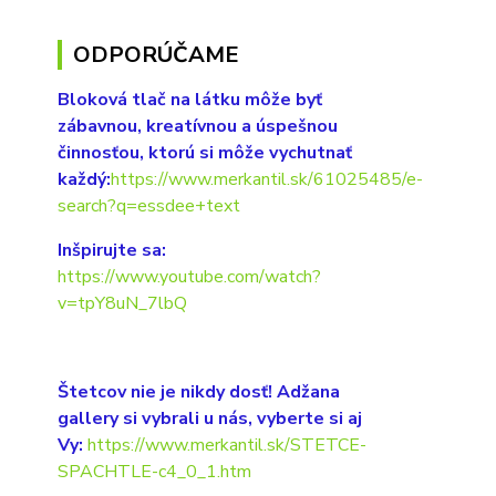
ODPORÚČAME
Bloková tlač na látku môže byť
zábavnou, kreatívnou a úspešnou
činnosťou, ktorú si môže vychutnať
každý:
https://www.merkantil.sk/61025485/e-
search?q=essdee+text
Inšpirujte sa:
https://www.youtube.com/watch?
v=tpY8uN_7lbQ
Štetcov nie je nikdy dosť! Adžana
gallery si vybrali u nás, vyberte si aj
Vy:
https://www.merkantil.sk/STETCE-
SPACHTLE-c4_0_1.htm