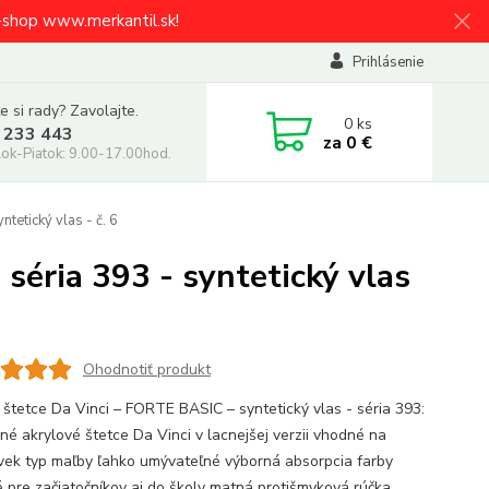
e-shop www.merkantil.sk!
Prihlásenie
e si rady? Zavolajte.
0
ks
 233 443
za
0 €
ok-Piatok: 9.00-17.00hod.
tetický vlas - č. 6
 séria 393 - syntetický vlas
Ohodnotiť produkt
 štetce Da Vinci – FORTE BASIC – syntetický vlas - séria 393:
né akrylové štetce Da Vinci v lacnejšej verzii vhodné na
vek typ maľby ľahko umývateľné výborná absorpcia farby
 pre začiatočníkov aj do školy matná protišmyková rúčka