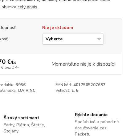
á objímka
celý popis
tupnosť
Nie je skladom
kosť
70 €
/
ks
Momentálne nie je k dispozícii
 €
bez DPH
roduktu:
3936
EAN kód:
4017505207687
a/Značka:
DA VINCI
Veľkosť:
č. 6
Rýchle dodanie
Široký sortiment
Spoľahlivé a pohodlné
Farby, Plátna, Štetce,
doručovanie cez
Stojany
Packetu