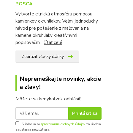
POSCA
Vytvorte etnickú atmosféru pomocou
kamienkov okruhliakov. Veľmi jednoduchý
návod pre potešenie z maľovania na
kamene okruhliaky kreatívnymi
popisovačm...
čítať celé
Zobraziť všetky články
Nepremeškajte novinky, akcie
a zľavy!
Môžete sa kedykoľvek odhlásiť.
Prihlásiť sa
Súhlasím so
spracovaním osobných údajov
za účelom
zasielania newslettera.