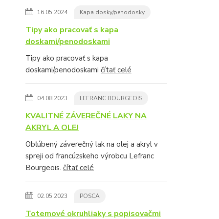
16.05.2024
Kapa dosky/penodosky
Tipy ako pracovať s kapa
doskami/penodoskami
Tipy ako pracovať s kapa
doskami/penodoskami
čítať celé
04.08.2023
LEFRANC BOURGEOIS
KVALITNÉ ZÁVEREČNÉ LAKY NA
AKRYL A OLEJ
Obľúbený záverečný lak na olej a akryl v
spreji od francúzskeho výrobcu Lefranc
Bourgeois.
čítať celé
02.05.2023
POSCA
Totemové okruhliaky s popisovačmi