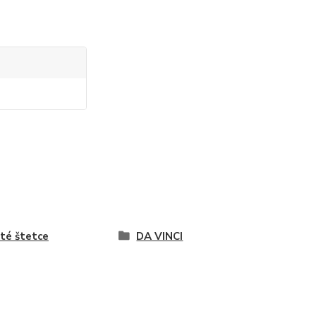
té štetce
DA VINCI