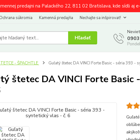
amennej predajni na Palackého 22, 811 02 Bratislava, kde sídli aj 
Ochrana súkromia
Kamenná predajňa
Nechajte sa inšpirovať!
Neviet
Hľadať
0903
Pondel
ŠTETCE - ŠPACHTLE
Guľatý štetec DA VINCI Forte Basic - séria 393 - syn
tý štetec DA VINCI Forte Basic -
6
Guľaté
obľúbe
akýkoľ
vhodné