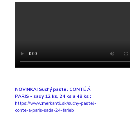
NOVINKA! Suchý pastel CONTÉ Á
PARIS
- sady 12 ks, 24 ks a 48 ks :
https://www.merkantil.sk/suchy-pastel-
conte-a-paris-sada-24-farieb