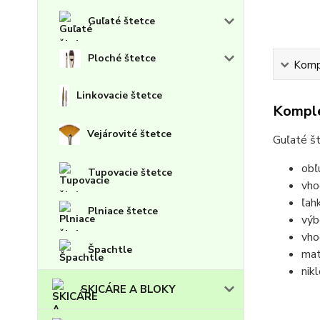
Guľaté štetce
Ploché štetce
Kompl
Linkovacie štetce
Komple
Vejárovité štetce
Guľaté št
obľ
Tupovacie štetce
vho
ľah
Plniace štetce
výb
vho
Špachtle
mat
nik
SKICÁRE A BLOKY