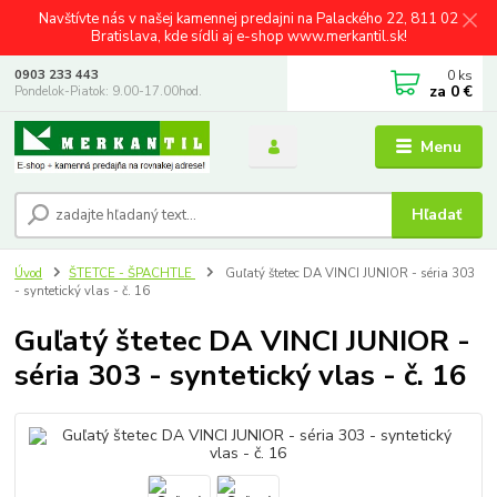
Navštívte nás v našej kamennej predajni na Palackého 22, 811 02
Bratislava, kde sídli aj e-shop www.merkantil.sk!
0
ks
0903 233 443
za
0 €
Pondelok-Piatok: 9.00-17.00hod.
Menu
Hľadať
Úvod
ŠTETCE - ŠPACHTLE
Guľatý štetec DA VINCI JUNIOR - séria 303
- syntetický vlas - č. 16
Guľatý štetec DA VINCI JUNIOR -
séria 303 - syntetický vlas - č. 16