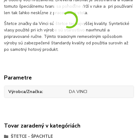
tomuto špeciálnemu tvaru sa pohodlne drží v ruke a pri používaní
len tak ľahko neskĺzne z pracovného stola.
Štetce značky da Vinci sú štetce tej najvyššej kvality. Syntetické
vlasy použité pri ich výrobe sú starostlivo navrhnuté a
pripravované ručne. Týmto tradičným remeselným spôsobom
výroby sú zabezpečené štandardy kvality od použitia surovín až
po samotný hotový produkt.
Parametre
Výrobca/Značka
DA VINCI
Tovar zaradený v kategóriách
ŠTETCE - ŠPACHTLE