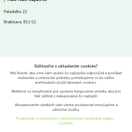
Palackého 22
Bratislava, 811 02
Kontakty
Súhlasíte s ukladaním cookies?
www.merkantil.sk
Milí klienti, aby sme vám vedeli čo najlepšie odporúčať a ponúkať
maliarske a umelecké potreby, potrebujeme si do vášho
prehliadača uložiť takzvané cookies.
0903 233 443
Niektoré sú nevyhnutné pre správne fungovanie stránky, aby bol
Pondelok-Piatok: 9.00-17.00hod.
Váš zážitok z nakupovania čo najlepší.
objednavky@merkantil-obchod.sk
Akceptovaním všetkých vám vieme poskytovať zmysluplné a
užitočné služby.
Podmienky a informácie o spracovávaní osobných údajov -
Cookies.