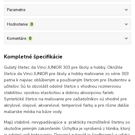
Parametre
Hodnotenie
0
Komentáre
0
Kompletné špecifikácie
Guľatý štetec da Vinci JUNIOR 303 pre školy a hobby. Okrúhle
štetce da Vinci JUNIOR pre školy a hobby maľovanie zo série 303
patria k najviac obľúbeným a používaným štetcom pre študentov a
učiteľov. Sú to obzvlášť odolné štetce s vhodnou rozmerovou
stabilitou, vysokou elasticitou a dobrou absorpciou farieb.
Syntetické štetce na maľovanie pre začiatočníkov sú vhodné pre
akrylové, olejové, akvarelové, temperové farby a pre rôzne ďalšie
maliarske média na báze vody.
Majú stabilné, nevypadávajúce a prakticky nezničiteľné štetiny so
skutočne jemným zakončením. Úchytka je vyrobená z hliníka, ktorý
je odolný voči hrdzaveniu. Drevená rukoväť je šesťhranná a vďaka