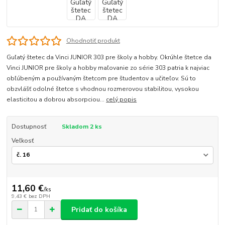
Ohodnotiť produkt
Guľatý štetec da Vinci JUNIOR 303 pre školy a hobby. Okrúhle štetce da
Vinci JUNIOR pre školy a hobby maľovanie zo série 303 patria k najviac
obľúbeným a používaným štetcom pre študentov a učiteľov. Sú to
obzvlášť odolné štetce s vhodnou rozmerovou stabilitou, vysokou
elasticitou a dobrou absorpciou...
celý popis
Dostupnosť
Skladom 2 ks
Veľkosť
11,60 €
/
ks
9,43 €
bez DPH
Pridať do košíka