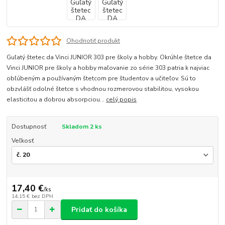
Ohodnotiť produkt
Guľatý štetec da Vinci JUNIOR 303 pre školy a hobby. Okrúhle štetce da
Vinci JUNIOR pre školy a hobby maľovanie zo série 303 patria k najviac
obľúbeným a používaným štetcom pre študentov a učiteľov. Sú to
obzvlášť odolné štetce s vhodnou rozmerovou stabilitou, vysokou
elasticitou a dobrou absorpciou...
celý popis
Dostupnosť
Skladom 2 ks
Veľkosť
17,40 €
/
ks
14,15 €
bez DPH
Pridať do košíka