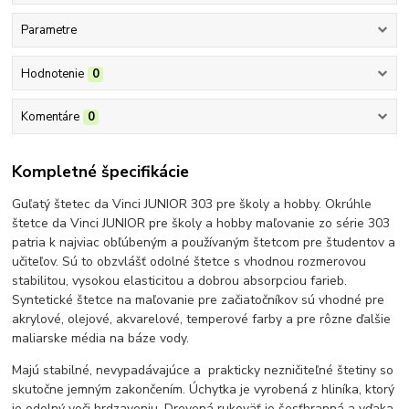
Parametre
Hodnotenie
0
Komentáre
0
Kompletné špecifikácie
Guľatý štetec da Vinci JUNIOR 303 pre školy a hobby. Okrúhle
štetce da Vinci JUNIOR pre školy a hobby maľovanie zo série 303
patria k najviac obľúbeným a používaným štetcom pre študentov a
učiteľov. Sú to obzvlášť odolné štetce s vhodnou rozmerovou
stabilitou, vysokou elasticitou a dobrou absorpciou farieb.
Syntetické štetce na maľovanie pre začiatočníkov sú vhodné pre
akrylové, olejové, akvarelové, temperové farby a pre rôzne ďalšie
maliarske média na báze vody.
Majú stabilné, nevypadávajúce a prakticky nezničiteľné štetiny so
skutočne jemným zakončením. Úchytka je vyrobená z hliníka, ktorý
je odolný voči hrdzaveniu. Drevená rukoväť je šesťhranná a vďaka