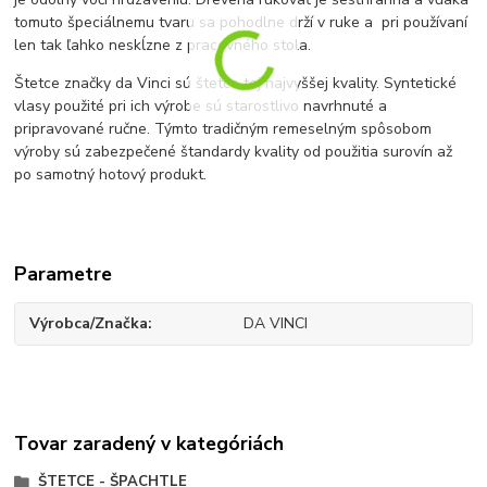
tomuto špeciálnemu tvaru sa pohodlne drží v ruke a pri používaní
len tak ľahko neskĺzne z pracovného stola.
Štetce značky da Vinci sú štetce tej najvyššej kvality. Syntetické
vlasy použité pri ich výrobe sú starostlivo navrhnuté a
pripravované ručne. Týmto tradičným remeselným spôsobom
výroby sú zabezpečené štandardy kvality od použitia surovín až
po samotný hotový produkt.
Parametre
Výrobca/Značka
DA VINCI
Tovar zaradený v kategóriách
ŠTETCE - ŠPACHTLE