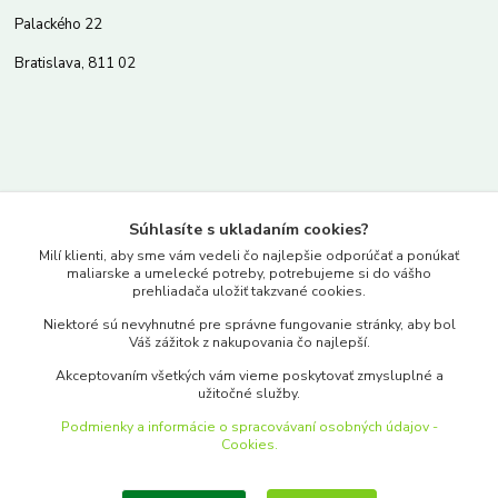
Palackého 22
Bratislava, 811 02
Kontakty
Súhlasíte s ukladaním cookies?
www.merkantil.sk
Milí klienti, aby sme vám vedeli čo najlepšie odporúčať a ponúkať
maliarske a umelecké potreby, potrebujeme si do vášho
prehliadača uložiť takzvané cookies.
0903 233 443
Niektoré sú nevyhnutné pre správne fungovanie stránky, aby bol
Pondelok-Piatok: 9.00-17.00hod.
Váš zážitok z nakupovania čo najlepší.
objednavky@merkantil-obchod.sk
Akceptovaním všetkých vám vieme poskytovať zmysluplné a
užitočné služby.
Podmienky a informácie o spracovávaní osobných údajov -
Cookies.