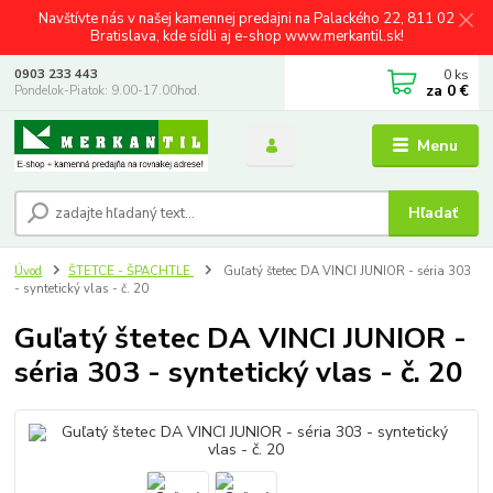
Navštívte nás v našej kamennej predajni na Palackého 22, 811 02
Bratislava, kde sídli aj e-shop www.merkantil.sk!
0
ks
0903 233 443
za
0 €
Pondelok-Piatok: 9.00-17.00hod.
Menu
Hľadať
Úvod
ŠTETCE - ŠPACHTLE
Guľatý štetec DA VINCI JUNIOR - séria 303
- syntetický vlas - č. 20
Guľatý štetec DA VINCI JUNIOR -
séria 303 - syntetický vlas - č. 20