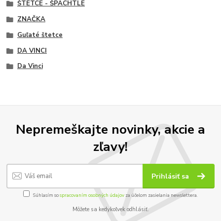
ŠTETCE - ŠPACHTLE
ZNAČKA
Guľaté štetce
DA VINCI
Da Vinci
Nepremeškajte novinky, akcie a
zľavy!
Prihlásiť sa
Súhlasím so
spracovaním osobných údajov
za účelom zasielania newslettera.
Môžete sa kedykoľvek odhlásiť.