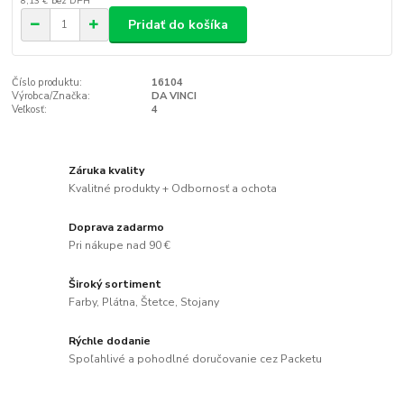
8,13 €
bez DPH
Pridať do košíka
Číslo produktu:
16104
Výrobca/Značka:
DA VINCI
Veľkosť:
4
Záruka kvality
Kvalitné produkty + Odbornosť a ochota
Doprava zadarmo
Pri nákupe nad 90 €
Široký sortiment
Farby, Plátna, Štetce, Stojany
Rýchle dodanie
Spoľahlivé a pohodlné doručovanie cez Packetu