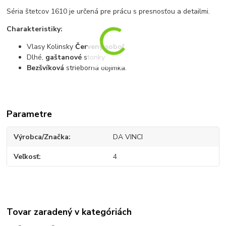
Séria štetcov 1610 je určená pre prácu s presnosťou a detailmi.
Charakteristiky:
Vlasy Kolinsky
Červený soboľ
Dlhé,
gaštanové
stonky
Bezšvíková
strieborná objímka.
Parametre
Výrobca/Značka
DA VINCI
Veľkosť
4
Tovar zaradený v kategóriách