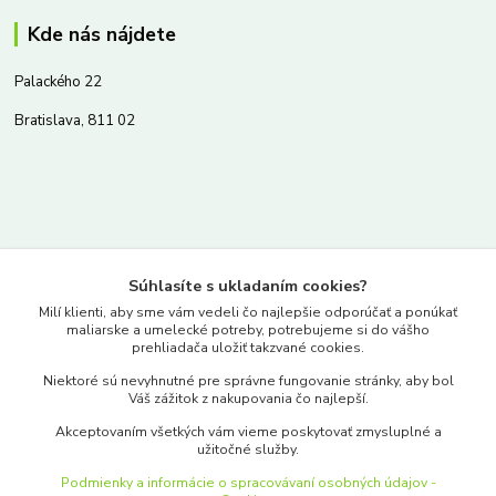
Kde nás nájdete
Palackého 22
Bratislava, 811 02
Kontakty
Súhlasíte s ukladaním cookies?
www.merkantil.sk
Milí klienti, aby sme vám vedeli čo najlepšie odporúčať a ponúkať
maliarske a umelecké potreby, potrebujeme si do vášho
prehliadača uložiť takzvané cookies.
0903 233 443
Niektoré sú nevyhnutné pre správne fungovanie stránky, aby bol
Pondelok-Piatok: 9.00-17.00hod.
Váš zážitok z nakupovania čo najlepší.
objednavky@merkantil-obchod.sk
Akceptovaním všetkých vám vieme poskytovať zmysluplné a
užitočné služby.
Podmienky a informácie o spracovávaní osobných údajov -