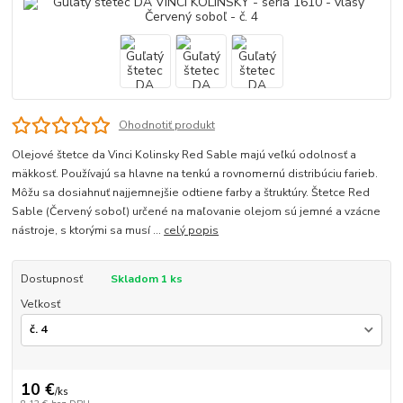
Ohodnotiť produkt
Olejové štetce da Vinci Kolinsky Red Sable majú veľkú odolnosť a
mäkkosť. Používajú sa hlavne na tenkú a rovnomernú distribúciu farieb.
Môžu sa dosiahnuť najjemnejšie odtiene farby a štruktúry. Štetce Red
Sable (Červený soboľ) určené na maľovanie olejom sú jemné a vzácne
nástroje, s ktorými sa musí ...
celý popis
Dostupnosť
Skladom 1 ks
Veľkosť
10 €
/
ks