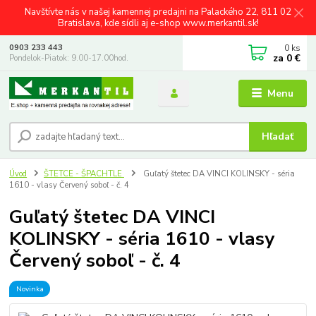
Navštívte nás v našej kamennej predajni na Palackého 22, 811 02
Bratislava, kde sídli aj e-shop www.merkantil.sk!
0
ks
0903 233 443
za
0 €
Pondelok-Piatok: 9.00-17.00hod.
Menu
Hľadať
Úvod
ŠTETCE - ŠPACHTLE
Guľatý štetec DA VINCI KOLINSKY - séria
1610 - vlasy Červený soboľ - č. 4
Guľatý štetec DA VINCI
KOLINSKY - séria 1610 - vlasy
Červený soboľ - č. 4
Novinka