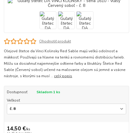
Ohodnotiť produkt
Olejové štetce da Vinci Kolinsky Red Sable majú veľkú odolnosť a
mäkkosť. Používajú sa hlavne na tenkú a rovnomernú distribúciu farieb.
Môžu sa dosiahnuť najjemnejšie odtiene farby a štruktúry. Štetce Red
Sable (Červený soboľ) určené na maľovanie olejom sú jemné a vzácne
nástroje, s ktorými sa musí ...
celý popis
Dostupnosť
Skladom 1 ks
Veľkosť
14,50 €
/
ks