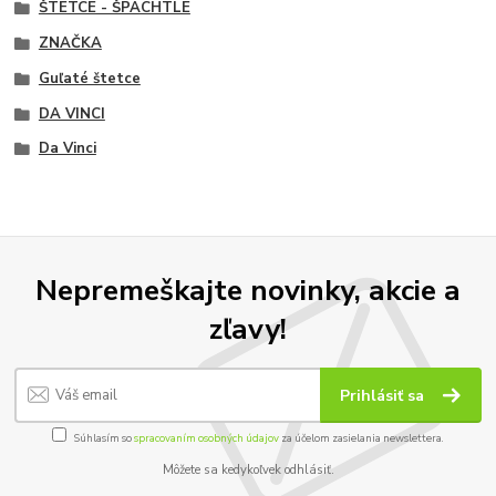
ŠTETCE - ŠPACHTLE
ZNAČKA
Guľaté štetce
DA VINCI
Da Vinci
Nepremeškajte novinky, akcie a
zľavy!
Prihlásiť sa
Súhlasím so
spracovaním osobných údajov
za účelom zasielania newslettera.
Môžete sa kedykoľvek odhlásiť.