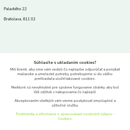
Palackého 22
Bratislava, 811 02
Kontakty
Súhlasíte s ukladaním cookies?
www.merkantil.sk
Milí klienti, aby sme vám vedeli čo najlepšie odporúčať a ponúkať
maliarske a umelecké potreby, potrebujeme si do vášho
prehliadača uložiť takzvané cookies.
0903 233 443
Niektoré sú nevyhnutné pre správne fungovanie stránky, aby bol
Pondelok-Piatok: 9.00-17.00hod.
Váš zážitok z nakupovania čo najlepší.
objednavky@merkantil-obchod.sk
Akceptovaním všetkých vám vieme poskytovať zmysluplné a
užitočné služby.
Podmienky a informácie o spracovávaní osobných údajov -
Cookies.