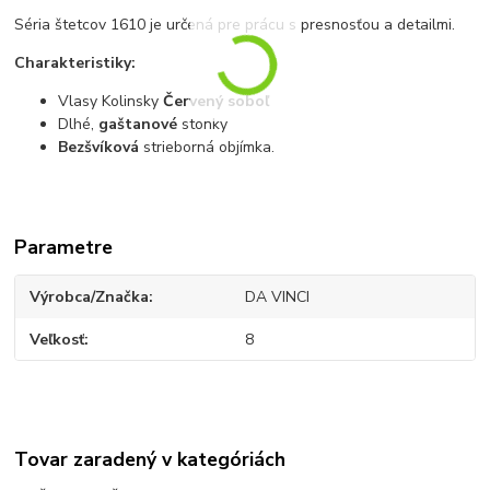
Séria štetcov 1610 je určená pre prácu s presnosťou a detailmi.
Charakteristiky:
Vlasy Kolinsky
Červený soboľ
Dlhé,
gaštanové
stonky
Bezšvíková
strieborná objímka.
Parametre
Výrobca/Značka
DA VINCI
Veľkosť
8
Tovar zaradený v kategóriách