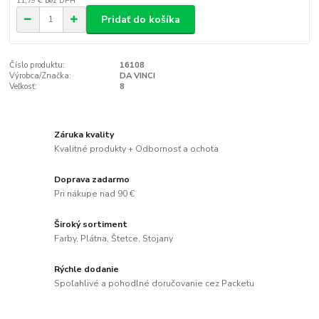
11,79 €
bez DPH
Pridať do košíka
Číslo produktu:
16108
Výrobca/Značka:
DA VINCI
Veľkosť:
8
Záruka kvality
Kvalitné produkty + Odbornosť a ochota
Doprava zadarmo
Pri nákupe nad 90 €
Široký sortiment
Farby, Plátna, Štetce, Stojany
Rýchle dodanie
Spoľahlivé a pohodlné doručovanie cez Packetu