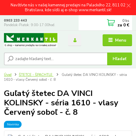
Navštívte nás v našej kamennej predajni na Palackého 22, 811 02
Bratislava, kde sídli aj e-shop www.merkantil.sk!
0
ks
0903 233 443
za
0 €
Pondelok-Piatok: 9.00-17.00hod.
Menu
Hľadať
Úvod
ŠTETCE - ŠPACHTLE
Guľatý štetec DA VINCI KOLINSKY - séria
1610 - vlasy Červený soboľ - č. 8
Guľatý štetec DA VINCI
KOLINSKY - séria 1610 - vlasy
Červený soboľ - č. 8
Novinka