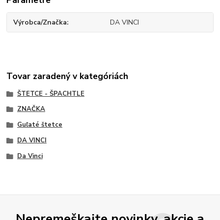
Parametre
Výrobca/Značka
DA VINCI
Tovar zaradený v kategóriách
ŠTETCE - ŠPACHTLE
ZNAČKA
Guľaté štetce
DA VINCI
Da Vinci
Nepremeškajte novinky, akcie a