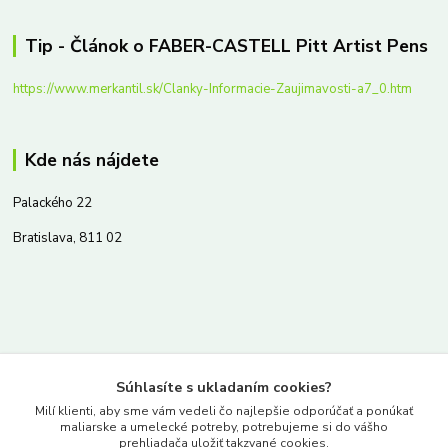
Tip - Článok o FABER-CASTELL Pitt Artist Pens
https://www.merkantil.sk/Clanky-Informacie-Zaujimavosti-a7_0.htm
Kde nás nájdete
Palackého 22
Bratislava, 811 02
Kontakty
Súhlasíte s ukladaním cookies?
www.merkantil.sk
Milí klienti, aby sme vám vedeli čo najlepšie odporúčať a ponúkať
maliarske a umelecké potreby, potrebujeme si do vášho
prehliadača uložiť takzvané cookies.