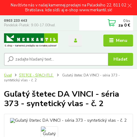
Navštívte nás v našej kamennej predajni na Palackého 22, 811 02
Bratislava, kde sídli aj e-shop www.merkantil.sk!
0
ks
0903 233 443
za
0 €
Pondelok-Piatok: 9.00-17.00hod.
Menu
Hľadať
Úvod
ŠTETCE - ŠPACHTLE
Guľatý štetec DA VINCI - séria 373 -
syntetický vlas - č. 2
Guľatý štetec DA VINCI - séria
373 - syntetický vlas - č. 2