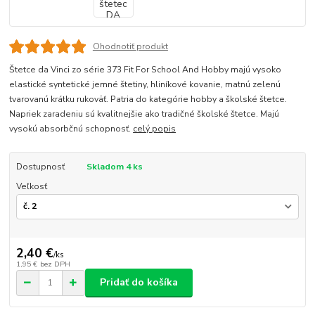
Ohodnotiť produkt
Štetce da Vinci zo série 373 Fit For School And Hobby majú vysoko
elastické syntetické jemné štetiny, hliníkové kovanie, matnú zelenú
tvarovanú krátku rukoväť. Patria do kategórie hobby a školské štetce.
Napriek zaradeniu sú kvalitnejšie ako tradičné školské štetce. Majú
vysokú absorbčnú schopnosť.
celý popis
Dostupnosť
Skladom 4 ks
Veľkosť
2,40 €
/
ks
1,95 €
bez DPH
Pridať do košíka