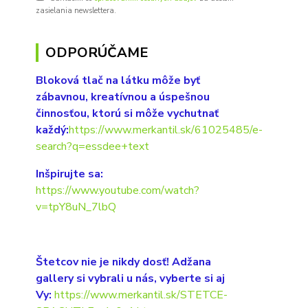
zasielania newslettera.
ODPORÚČAME
Bloková tlač na látku môže byť
zábavnou, kreatívnou a úspešnou
činnosťou, ktorú si môže vychutnať
každý:
https://www.merkantil.sk/61025485/e-
search?q=essdee+text
Inšpirujte sa:
https://www.youtube.com/watch?
v=tpY8uN_7lbQ
Štetcov nie je nikdy dosť! Adžana
gallery si vybrali u nás, vyberte si aj
Vy:
https://www.merkantil.sk/STETCE-