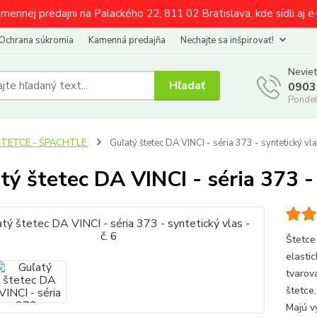
amennej predajni na Palackého 22, 811 02 Bratislava, kde sídli aj 
Ochrana súkromia
Kamenná predajňa
Nechajte sa inšpirovať!
Neviet
Hľadať
0903
Pondel
ŠTETCE - ŠPACHTLE
Guľatý štetec DA VINCI - séria 373 - syntetický vlas
tý štetec DA VINCI - séria 373 - 
Štetce
elasti
tvarov
štetce.
Majú v