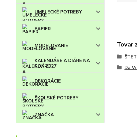
UMELECKÉ POTREBY
PAPIER
Tovar 
MODELOVANIE
ŠTET
KALENDÁRE A DIÁRE NA
ROK 2027
Da Vi
DEKORÁCIE
ŠKOLSKÉ POTREBY
ZNAČKA