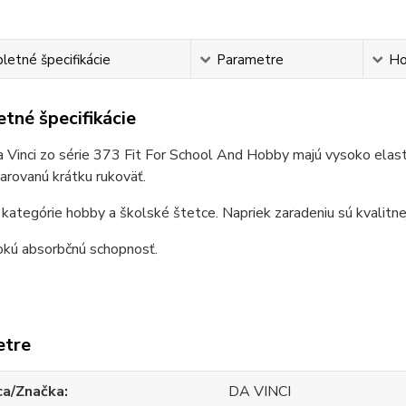
etné špecifikácie
Parametre
Ho
tné špecifikácie
 Vinci zo série 373 Fit For School And Hobby majú vysoko elasti
arovanú krátku rukoväť.
 kategórie hobby a školské štetce. Napriek zaradeniu sú kvalitne
okú absorbčnú schopnosť.
etre
ca/Značka
DA VINCI