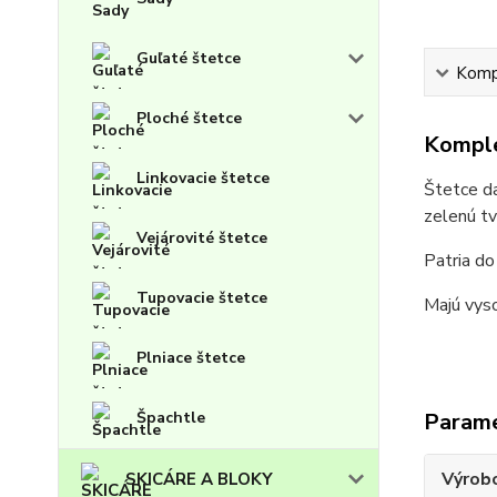
Guľaté štetce
Kompl
Ploché štetce
Komple
Linkovacie štetce
Štetce da
zelenú tv
Vejárovité štetce
Patria do
Tupovacie štetce
Majú vys
Plniace štetce
Špachtle
Param
Výrob
SKICÁRE A BLOKY