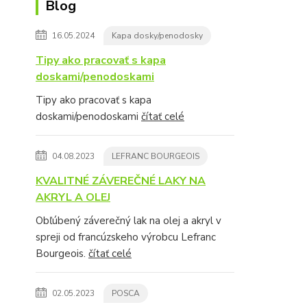
Blog
16.05.2024
Kapa dosky/penodosky
Tipy ako pracovať s kapa
doskami/penodoskami
Tipy ako pracovať s kapa
doskami/penodoskami
čítať celé
04.08.2023
LEFRANC BOURGEOIS
KVALITNÉ ZÁVEREČNÉ LAKY NA
AKRYL A OLEJ
Obľúbený záverečný lak na olej a akryl v
spreji od francúzskeho výrobcu Lefranc
Bourgeois.
čítať celé
02.05.2023
POSCA