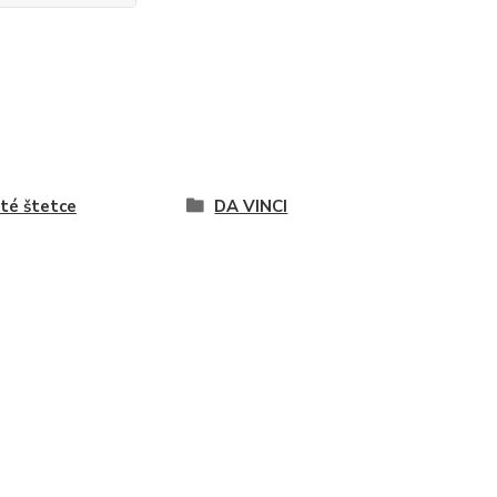
té štetce
DA VINCI