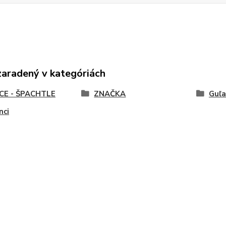
zaradený v kategóriách
CE - ŠPACHTLE
ZNAČKA
Guľa
nci