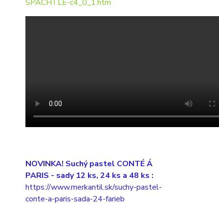
SPACHTLE-c4_0_1.htm
NOVINKA! Suchý pastel CONTÉ Á
PARIS
- sady 12 ks, 24 ks a 48 ks :
https://www.merkantil.sk/suchy-pastel-
conte-a-paris-sada-24-farieb