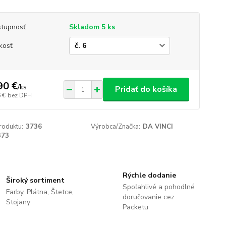
tupnosť
Skladom 5 ks
kosť
90 €
/
ks
Pridať do košíka
 €
bez DPH
roduktu:
3736
Výrobca/Značka:
DA VINCI
373
Rýchle dodanie
Široký sortiment
Spoľahlivé a pohodlné
Farby, Plátna, Štetce,
doručovanie cez
Stojany
Packetu