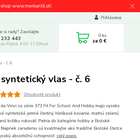
e-shop www.merkantil.sk!
Prihlásenie
e si rady? Zavolajte.
0
ks
 233 443
za
0 €
ok-Piatok: 9.00-17.00hod.
 - č. 6
syntetický vlas - č. 6
Ohodnotiť produkt
 da Vinci zo série 373 Fit For School And Hobby majú vysoko
cké syntetické jemné štetiny, hliníkové kovanie, matnú zelenú
anú krátku rukoväť. Patria do kategórie hobby a školské
 Napriek zaradeniu sú kvalitnejšie ako tradičné školské štetce.
ysokú absorbčnú schopnosť.
celý popis