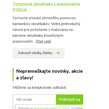
Totemové okruhliaky s popisovačmi
POSCA
Vytvorte etnickú atmosféru pomocou
kamienkov okruhliakov. Veľmi jednoduchý
návod pre potešenie z maľovania na
kamene okruhliaky kreatívnymi
popisovačm...
čítať celé
Zobraziť všetky články
Nepremeškajte novinky, akcie
a zľavy!
Môžete sa kedykoľvek odhlásiť.
Prihlásiť sa
Súhlasím so
spracovaním osobných údajov
za účelom