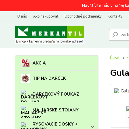
Navštívte nás v našej k
O nás
Ako nakupovať
Obchodné podmienky
Kontakty
Úvod
AKCIA
Guľa
TIP NA DARČEK
DARČEKOVÝ POUKAZ
MALIARSKE STOJANY
RYSOVACIE DOSKY +