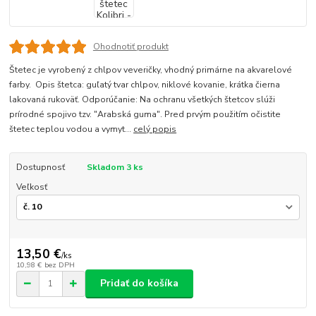
Ohodnotiť produkt
Štetec je vyrobený z chlpov veveričky, vhodný primárne na akvarelové
farby. Opis štetca: guľatý tvar chlpov, niklové kovanie, krátka čierna
lakovaná rukoväť. Odporúčanie: Na ochranu všetkých štetcov slúži
prírodné spojivo tzv. "Arabská guma". Pred prvým použitím očistite
štetec teplou vodou a vymyt...
celý popis
Dostupnosť
Skladom 3 ks
Veľkosť
13,50 €
/
ks
10,98 €
bez DPH
Pridať do košíka