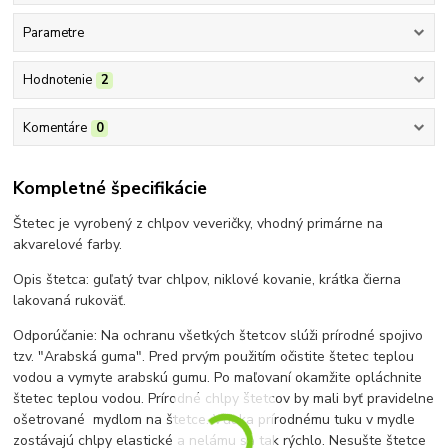
Parametre
Hodnotenie
2
Komentáre
0
Kompletné špecifikácie
Štetec je vyrobený z chlpov veveričky, vhodný primárne na
akvarelové farby.
Opis štetca: guľatý tvar chlpov, niklové kovanie, krátka čierna
lakovaná rukoväť.
Odporúčanie: Na ochranu všetkých štetcov slúži prírodné spojivo
tzv. "Arabská guma". Pred prvým použitím očistite štetec teplou
vodou a vymyte arabskú gumu. Po maľovaní okamžite opláchnite
štetec teplou vodou. Prírodné chlpy štetcov by mali byť pravidelne
ošetrované mydlom na štetce. Vďaka prírodnému tuku v mydle
zostávajú chlpy elastické a nelámu sa tak rýchlo. Nesušte štetce