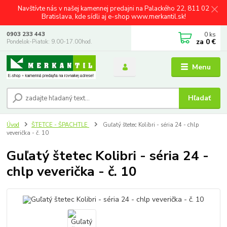
Navštívte nás v našej kamennej predajni na Palackého 22, 811 02
Bratislava, kde sídli aj e-shop www.merkantil.sk!
0
ks
0903 233 443
za
0 €
Pondelok-Piatok: 9.00-17.00hod.
Menu
Hľadať
Úvod
ŠTETCE - ŠPACHTLE
Guľatý štetec Kolibri - séria 24 - chlp
veverička - č. 10
Guľatý štetec Kolibri - séria 24 -
chlp veverička - č. 10