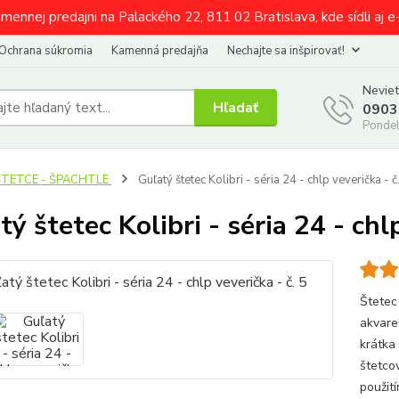
amennej predajni na Palackého 22, 811 02 Bratislava, kde sídli aj 
Ochrana súkromia
Kamenná predajňa
Nechajte sa inšpirovať!
Neviet
Hľadať
0903
Pondel
ŠTETCE - ŠPACHTLE
Guľatý štetec Kolibri - séria 24 - chlp veverička - č
ý štetec Kolibri - séria 24 - chlp
Štetec
akvarel
krátka
štetco
použití