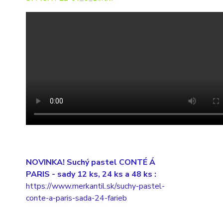
NOVINKA! Suchý pastel CONTÉ Á
PARIS
- sady 12 ks, 24 ks a 48 ks :
https://www.merkantil.sk/suchy-pastel-
conte-a-paris-sada-24-farieb