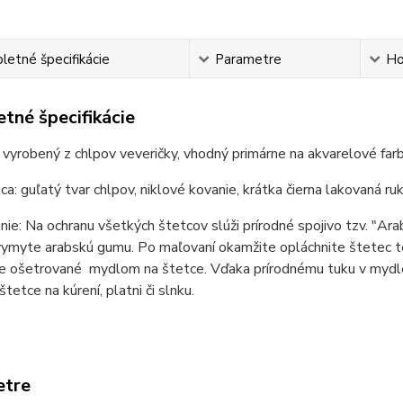
etné špecifikácie
Parametre
Ho
tné špecifikácie
 vyrobený z chlpov veveričky, vhodný primárne na akvarelové far
ca: guľatý tvar chlpov, niklové kovanie, krátka čierna lakovaná ru
ie: Na ochranu všetkých štetcov slúži prírodné spojivo tzv. "Ar
ymyte arabskú gumu. Po maľovaní okamžite opláchnite štetec te
e ošetrované mydlom na štetce. Vďaka prírodnému tuku v mydle 
tetce na kúrení, platni či slnku.
etre