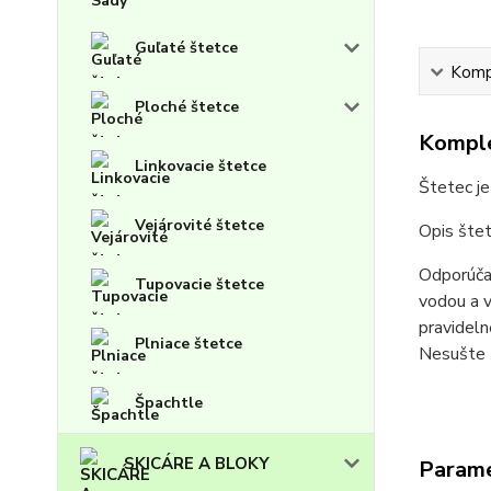
Guľaté štetce
Kompl
Ploché štetce
Komple
Linkovacie štetce
Štetec je
Vejárovité štetce
Opis štet
Odporúčan
Tupovacie štetce
vodou a v
pravideln
Plniace štetce
Nesušte š
Špachtle
SKICÁRE A BLOKY
Param