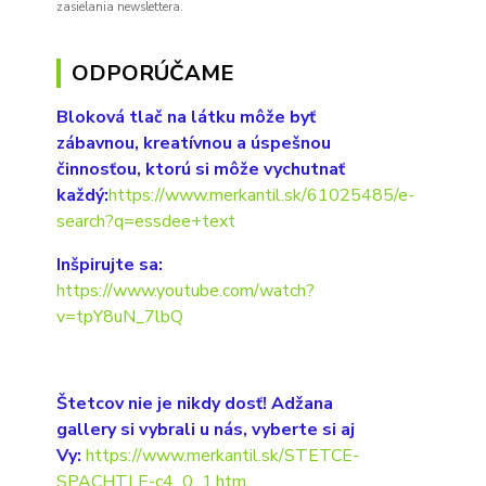
zasielania newslettera.
ODPORÚČAME
Bloková tlač na látku môže byť
zábavnou, kreatívnou a úspešnou
činnosťou, ktorú si môže vychutnať
každý:
https://www.merkantil.sk/61025485/e-
search?q=essdee+text
Inšpirujte sa:
https://www.youtube.com/watch?
v=tpY8uN_7lbQ
Štetcov nie je nikdy dosť! Adžana
gallery si vybrali u nás, vyberte si aj
Vy:
https://www.merkantil.sk/STETCE-
SPACHTLE-c4_0_1.htm