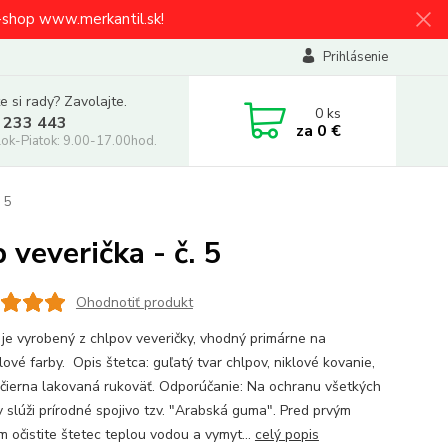
e-shop www.merkantil.sk!
Prihlásenie
e si rady? Zavolajte.
0
ks
 233 443
za
0 €
ok-Piatok: 9.00-17.00hod.
. 5
 veverička - č. 5
Ohodnotiť produkt
 je vyrobený z chlpov veveričky, vhodný primárne na
ové farby. Opis štetca: guľatý tvar chlpov, niklové kovanie,
 čierna lakovaná rukoväť. Odporúčanie: Na ochranu všetkých
v slúži prírodné spojivo tzv. "Arabská guma". Pred prvým
m očistite štetec teplou vodou a vymyt...
celý popis