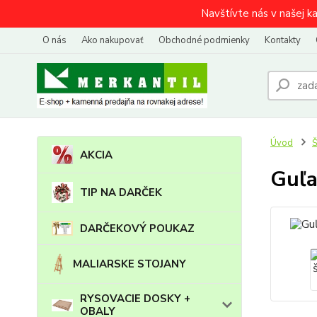
Navštívte nás v našej k
O nás
Ako nakupovať
Obchodné podmienky
Kontakty
Úvod
AKCIA
Guľat
TIP NA DARČEK
DARČEKOVÝ POUKAZ
MALIARSKE STOJANY
RYSOVACIE DOSKY +
OBALY