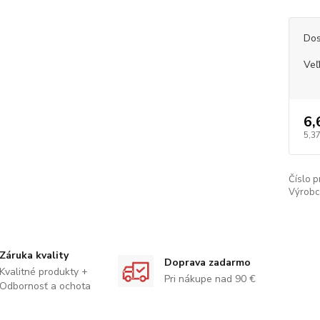
Dos
Veľ
6,
5,37
Číslo p
Výrobc
Záruka kvality
Doprava zadarmo
Kvalitné produkty +
Pri nákupe nad 90 €
Odbornosť a ochota