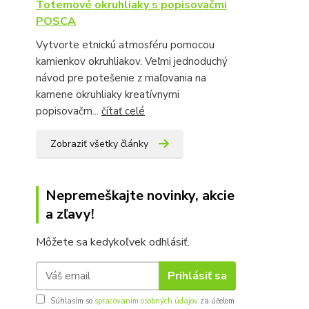
Totemové okruhliaky s popisovačmi
POSCA
Vytvorte etnickú atmosféru pomocou
kamienkov okruhliakov. Veľmi jednoduchý
návod pre potešenie z maľovania na
kamene okruhliaky kreatívnymi
popisovačm...
čítať celé
Zobraziť všetky články
Nepremeškajte novinky, akcie
a zľavy!
Môžete sa kedykoľvek odhlásiť.
Prihlásiť sa
Súhlasím so
spracovaním osobných údajov
za účelom