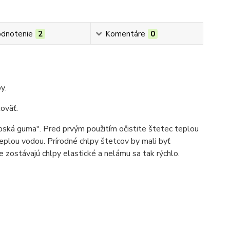
dnotenie
2
Komentáre
0
by.
koväť.
abská guma". Pred prvým použitím očistite štetec teplou
plou vodou. Prírodné chlpy štetcov by mali byť
zostávajú chlpy elastické a nelámu sa tak rýchlo.