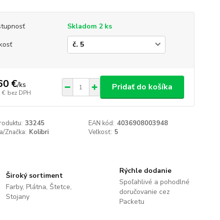
tupnosť
Skladom 2 ks
kosť
60 €
/
ks
Pridať do košíka
 €
bez DPH
roduktu:
33245
EAN kód:
4036908003948
a/Značka:
Kolibri
Veľkosť:
5
Rýchle dodanie
Široký sortiment
Spoľahlivé a pohodlné
Farby, Plátna, Štetce,
doručovanie cez
Stojany
Packetu