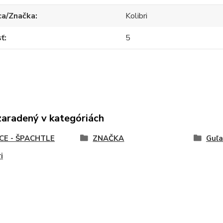
ca/Značka
Kolibri
sť
5
zaradený v kategóriách
CE - ŠPACHTLE
ZNAČKA
Guľa
i