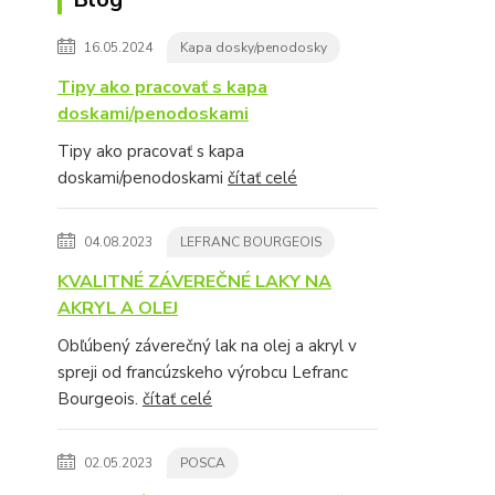
16.05.2024
Kapa dosky/penodosky
Tipy ako pracovať s kapa
doskami/penodoskami
Tipy ako pracovať s kapa
doskami/penodoskami
čítať celé
04.08.2023
LEFRANC BOURGEOIS
KVALITNÉ ZÁVEREČNÉ LAKY NA
AKRYL A OLEJ
Obľúbený záverečný lak na olej a akryl v
spreji od francúzskeho výrobcu Lefranc
Bourgeois.
čítať celé
02.05.2023
POSCA