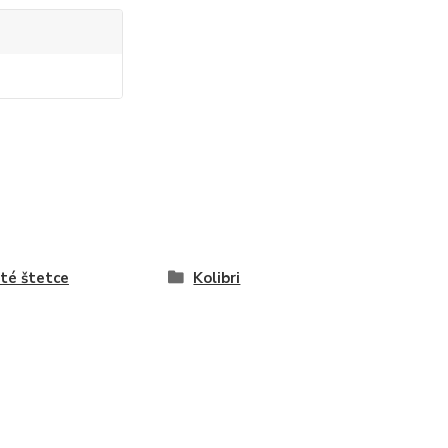
té štetce
Kolibri