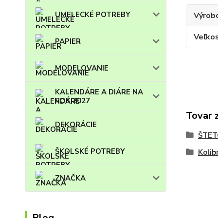
UMELECKÉ POTREBY
Výrob
Veľko
PAPIER
MODELOVANIE
KALENDÁRE A DIÁRE NA
ROK 2027
Tovar 
DEKORÁCIE
ŠTET
ŠKOLSKÉ POTREBY
Kolibr
ZNAČKA
Blog