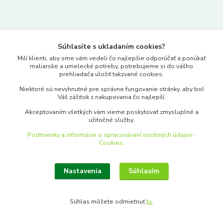
Kontakty
Súhlasíte s ukladaním cookies?
www.merkantil.sk
Milí klienti, aby sme vám vedeli čo najlepšie odporúčať a ponúkať
maliarske a umelecké potreby, potrebujeme si do vášho
prehliadača uložiť takzvané cookies.
0903 233 443
Niektoré sú nevyhnutné pre správne fungovanie stránky, aby bol
Pondelok-Piatok: 9.00-17.00hod.
Váš zážitok z nakupovania čo najlepší.
objednavky@merkantil-obchod.sk
Akceptovaním všetkých vám vieme poskytovať zmysluplné a
užitočné služby.
Podmienky a informácie o spracovávaní osobných údajov -
Cookies.
Nastavenia
Súhlasím
Upraviť zber cookies.
Súhlas môžete odmietnuť
tu
.
Vytvorené na
Eshop-rychlo.sk