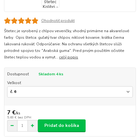
Ohodnotiť produkt
Štetec je vyrobený z chlpov veveričky, vhodný primárne na akvarelové
farby. Opis štetca: guľatý tvar chlpov, niklové kovanie, krátka čierna
lakovaná rukoväť. Odporúčanie: Na ochranu všetkých štetcov slúži
prírodné spojivo tzv. "Arabská guma". Pred prvým použitím očistite
štetec teplou vodou a vymyt...
celý popis
Dostupnosť
Skladom 4 ks
Veľkosť
7 €
/
ks
5,69 €
bez DPH
Pridať do košíka