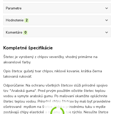
Parametre
Hodnotenie
2
Komentáre
0
Kompletné špecifikácie
Štetec je vyrobený z chlpov veveričky, vhodný primárne na
akvarelové farby.
Opis štetca: guľatý tvar chlpov, niklové kovanie, krátka čierna
lakovaná rukoväť.
Odporúčanie: Na ochranu všetkých štetcov slúži prírodné spojivo
tzv. "Arabská guma". Pred prvým použitím očistite štetec teplou
vodou a vymyte arabskú gumu. Po maľovaní okamžite opláchnite
štetec teplou vodou. Prírodné chlpy štetcov by mali byť pravidelne
ošetrované mydlom na štetce. Vďaka prírodnému tuku v mydle
zostávajú chlpy elastické a nelámu sa tak rýchlo. Nesušte štetce