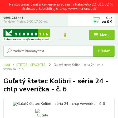
Navštívte nás v našej kamennej predajni na Palackého 22, 811 02
Bratislava, kde sídli aj e-shop www.merkantil.sk!
0
ks
0903 233 443
za
0 €
Pondelok-Piatok: 9.00-17.00hod.
Menu
Hľadať
Úvod
ŠTETCE - ŠPACHTLE
Guľatý štetec Kolibri - séria 24 - chlp
veverička - č. 6
Guľatý štetec Kolibri - séria 24 -
chlp veverička - č. 6