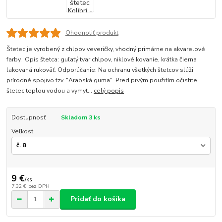
Ohodnotiť produkt
Štetec je vyrobený z chlpov veveričky, vhodný primárne na akvarelové
farby. Opis štetca: guľatý tvar chlpov, niklové kovanie, krátka čierna
lakovaná rukoväť. Odporúčanie: Na ochranu všetkých štetcov slúži
prírodné spojivo tzv. "Arabská guma". Pred prvým použitím očistite
štetec teplou vodou a vymyt...
celý popis
Dostupnosť
Skladom 3 ks
Veľkosť
9 €
/
ks
7,32 €
bez DPH
Pridať do košíka