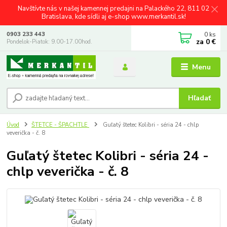
Navštívte nás v našej kamennej predajni na Palackého 22, 811 02
Bratislava, kde sídli aj e-shop www.merkantil.sk!
0
ks
0903 233 443
za
0 €
Pondelok-Piatok: 9.00-17.00hod.
Menu
Hľadať
Úvod
ŠTETCE - ŠPACHTLE
Guľatý štetec Kolibri - séria 24 - chlp
veverička - č. 8
Guľatý štetec Kolibri - séria 24 -
chlp veverička - č. 8