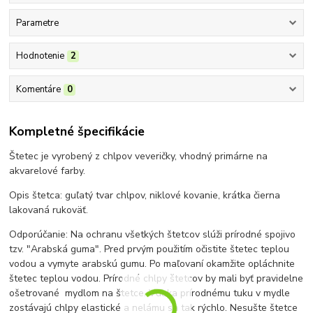
Parametre
Hodnotenie
2
Komentáre
0
Kompletné špecifikácie
Štetec je vyrobený z chlpov veveričky, vhodný primárne na
akvarelové farby.
Opis štetca: guľatý tvar chlpov, niklové kovanie, krátka čierna
lakovaná rukoväť.
Odporúčanie: Na ochranu všetkých štetcov slúži prírodné spojivo
tzv. "Arabská guma". Pred prvým použitím očistite štetec teplou
vodou a vymyte arabskú gumu. Po maľovaní okamžite opláchnite
štetec teplou vodou. Prírodné chlpy štetcov by mali byť pravidelne
ošetrované mydlom na štetce. Vďaka prírodnému tuku v mydle
zostávajú chlpy elastické a nelámu sa tak rýchlo. Nesušte štetce