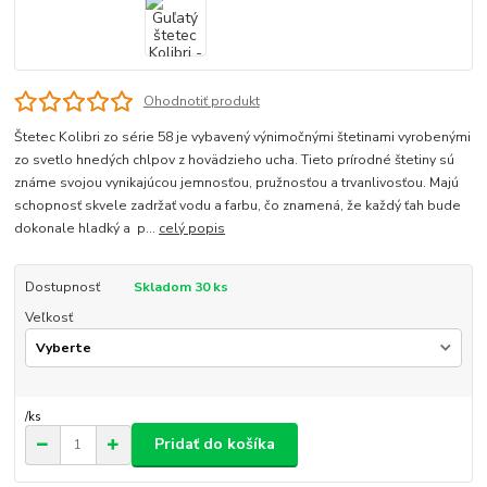
Ohodnotiť produkt
Štetec Kolibri zo série 58 je vybavený výnimočnými štetinami vyrobenými
zo svetlo hnedých chlpov z hovädzieho ucha. Tieto prírodné štetiny sú
známe svojou vynikajúcou jemnosťou, pružnosťou a trvanlivosťou. Majú
schopnosť skvele zadržať vodu a farbu, čo znamená, že každý ťah bude
dokonale hladký a p...
celý popis
Dostupnosť
Skladom 30 ks
Veľkosť
/
ks
Pridať do košíka