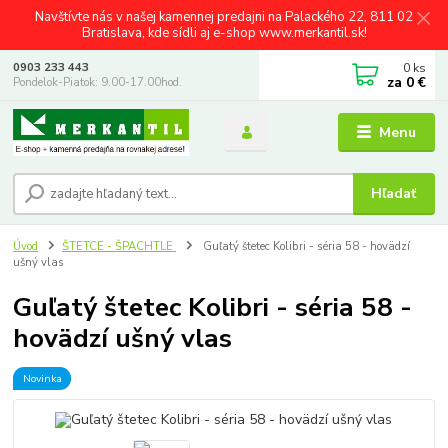
Navštívte nás v našej kamennej predajni na Palackého 22, 811 02
Bratislava, kde sídli aj e-shop www.merkantil.sk!
0
ks
0903 233 443
za
0 €
Pondelok-Piatok: 9.00-17.00hod.
Menu
Hľadať
Úvod
ŠTETCE - ŠPACHTLE
Guľatý štetec Kolibri - séria 58 - hovädzí
ušný vlas
Guľatý štetec Kolibri - séria 58 -
hovädzí ušný vlas
Novinka