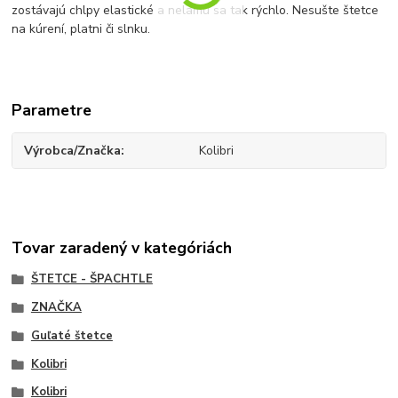
zostávajú chlpy elastické a nelámu sa tak rýchlo. Nesušte štetce
na kúrení, platni či slnku.
Parametre
Výrobca/Značka
Kolibri
Tovar zaradený v kategóriách
ŠTETCE - ŠPACHTLE
ZNAČKA
Guľaté štetce
Kolibri
Kolibri