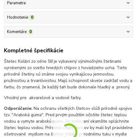
Parametre
Hodnotenie
0
Komentáre
0
Kompletné špecifikácie
Štetec Kolibri zo série 58 je vybavený výnimočnými štetinami
vyrobenými zo svetlo hnedých chlpov z hovädzieho ucha. Tieto
prírodné štetiny sú známe svojou vynikajúcou jemnosťou,
pružnosťou a trvanlivosťou. Majú schopnosť skvele zadržať vodu a
farbu, čo znamená, že každý ťah bude dokonale hladký a presný.
Vhodný pre akvarelové a vodové farby.
Odporúčanie:
Na ochranu všetkých štetcov slúži prírodné spojivo
tzv. "Arabská guma". Pred prvým použitím očistite štetec teplou
vodou a vymyte arabskú gumu. Po maľovaní okamžite opláchnite
štetec teplou vodou. Prírodné chlpy štetcov by mali byť pravidelne
ošetrované mydlom na štetce. Vďaka prírodnému tuku v mydle