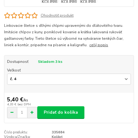
Ohodnotiť produkt
Linkovacie štetce s dlhými chlpmi upravenými do dlátovitého tvaru.
Imitácie chlpov z kuny, poniklové kovanie a krátka lakovaná rukoväť
gaštanovej farby. Tieto štetce sú výborné na vytváranie tenkých čiar,
liniek a kontúr, pripadne na písanie a kaligrafiu.
celý popis
Dostupnosť
Skladom 3 ks
Veľkosť
5,40 €
/
ks
4,39 €
bez DPH
Pridať do košíka
Číslo produktu:
335684
Výrobca/Značka:
Kolibri