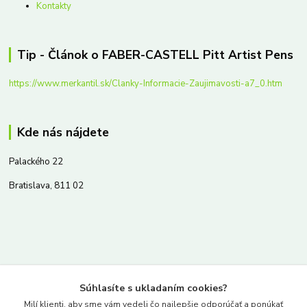
Kontakty
Tip - Článok o FABER-CASTELL Pitt Artist Pens
https://www.merkantil.sk/Clanky-Informacie-Zaujimavosti-a7_0.htm
Kde nás nájdete
Palackého 22
Bratislava, 811 02
Kontakty
Súhlasíte s ukladaním cookies?
www.merkantil.sk
Milí klienti, aby sme vám vedeli čo najlepšie odporúčať a ponúkať