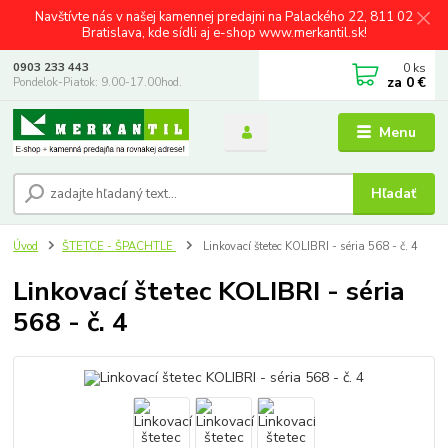
Navštívte nás v našej kamennej predajni na Palackého 22, 811 02
Bratislava, kde sídli aj e-shop www.merkantil.sk!
0
ks
0903 233 443
za
0 €
Pondelok-Piatok: 9.00-17.00hod.
Menu
Hľadať
Úvod
ŠTETCE - ŠPACHTLE
Linkovací štetec KOLIBRI - séria 568 - č. 4
Linkovací štetec KOLIBRI - séria
568 - č. 4