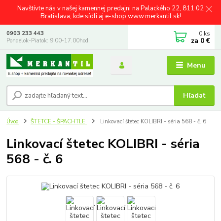
Navštívte nás v našej kamennej predajni na Palackého 22, 811 02
Bratislava, kde sídli aj e-shop www.merkantil.sk!
0
ks
0903 233 443
za
0 €
Pondelok-Piatok: 9.00-17.00hod.
Menu
Hľadať
Úvod
ŠTETCE - ŠPACHTLE
Linkovací štetec KOLIBRI - séria 568 - č. 6
Linkovací štetec KOLIBRI - séria
568 - č. 6