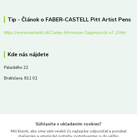
Tip - Článok o FABER-CASTELL Pitt Artist Pens
https://www.merkantil.sk/Clanky-Informacie-Zaujimavosti-a7_0.htm
Kde nás nájdete
Palackého 22
Bratislava, 811 02
Kontakty
Súhlasíte s ukladaním cookies?
www.merkantil.sk
Milí klienti, aby sme vám vedeli čo najlepšie odporúčať a ponúkať
maliarske a umelecké potreby, potrebujeme si do vášho