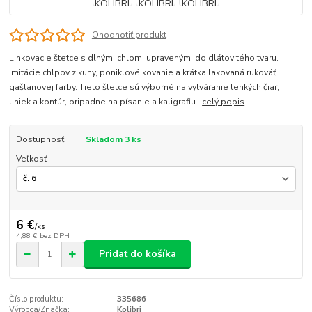
Ohodnotiť produkt
Linkovacie štetce s dlhými chlpmi upravenými do dlátovitého tvaru.
Imitácie chlpov z kuny, poniklové kovanie a krátka lakovaná rukoväť
gaštanovej farby. Tieto štetce sú výborné na vytváranie tenkých čiar,
liniek a kontúr, pripadne na písanie a kaligrafiu.
celý popis
Dostupnosť
Skladom 3 ks
Veľkosť
6 €
/
ks
4,88 €
bez DPH
Pridať do košíka
Číslo produktu:
335686
Výrobca/Značka:
Kolibri