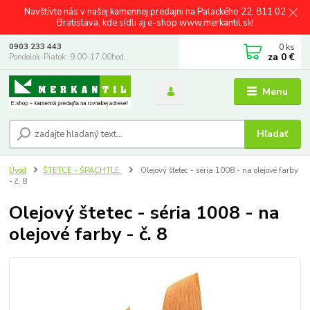
Navštívte nás v našej kamennej predajni na Palackého 22, 811 02
Bratislava, kde sídli aj e-shop www.merkantil.sk!
0
ks
0903 233 443
za
0 €
Pondelok-Piatok: 9.00-17.00hod.
Menu
Hľadať
Úvod
ŠTETCE - ŠPACHTLE
Olejový štetec - séria 1008 - na olejové farby
- č. 8
Olejový štetec - séria 1008 - na
olejové farby - č. 8