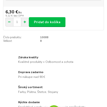
6,30 €
/
ks
5,12 €
bez DPH
Pridať do košíka
Číslo produktu:
10088
Veľkosť:
8
Záruka kvality
Kvalitné produkty + Odbornosť a ochota
Doprava zadarmo
Pri nákupe nad 90 €
Široký sortiment
Farby, Plátna, Štetce, Stojany
Rýchle dodanie
Spoľahlivé a pohodlné doručovanie cez Packetu