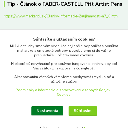
Tip - Článok o FABER-CASTELL Pitt Artist Pens
https://www.merkantil.sk/Clanky-Informacie-Zaujimavosti-a7_0.htm
Kde nás nájdete
Súhlasíte s ukladaním cookies?
Milí klienti, aby sme vám vedeli čo najlepšie odporúčať a ponúkať
Palackého 22
maliarske a umelecké potreby, potrebujeme si do vášho
prehliadača uložiť takzvané cookies.
Bratislava, 811 02
Niektoré sú nevyhnutné pre správne fungovanie stránky, aby bol
Váš zážitok z nakupovania čo najlepší.
Akceptovaním všetkých vám vieme poskytovať zmysluplné a
užitočné služby.
Podmienky a informácie o spracovávaní osobných údajov -
Kontakty
Cookies.
www.merkantil.sk
Nastavenia
Súhlasím
0903 233 443
Pondelok-Piatok: 9.00-17.00hod.