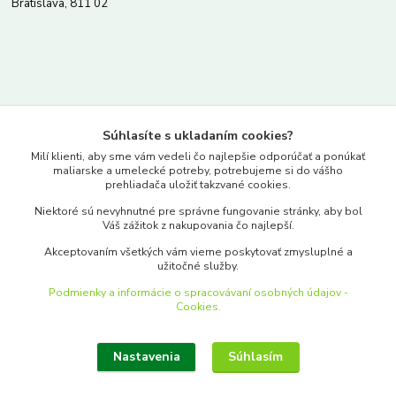
Bratislava, 811 02
Kontakty
Súhlasíte s ukladaním cookies?
www.merkantil.sk
Milí klienti, aby sme vám vedeli čo najlepšie odporúčať a ponúkať
maliarske a umelecké potreby, potrebujeme si do vášho
prehliadača uložiť takzvané cookies.
0903 233 443
Niektoré sú nevyhnutné pre správne fungovanie stránky, aby bol
Pondelok-Piatok: 9.00-17.00hod.
Váš zážitok z nakupovania čo najlepší.
objednavky@merkantil-obchod.sk
Akceptovaním všetkých vám vieme poskytovať zmysluplné a
užitočné služby.
Podmienky a informácie o spracovávaní osobných údajov -
Cookies.
Nastavenia
Súhlasím
Upraviť zber cookies.