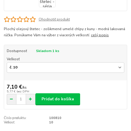
Ohodnotiť produkt
Plochý olejový štetec - zošikmené umelé chlpy z kuny - modrá lakovaná
rúčka. Ponúkame Vám na výber z viacerých veľkostí.
celý popis
Dostupnosť
Skladom 1 ks
Veľkosť
7,10 €
/
ks
5,77 €
bez DPH
Pridať do košíka
Číslo produktu:
100810
Veľkosť:
10