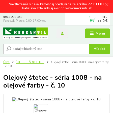
Navštívte nás v našej kamennej predajni na Palackého 22, 811 02
Bratislava, kde sídli aj e-shop www.merkantil.sk!
0
ks
0903 233 443
za
0 €
Pondelok-Piatok: 9.00-17.00hod.
Menu
Hľadať
Úvod
ŠTETCE - ŠPACHTLE
Olejový štetec - séria 1008 - na olejové farby
- č. 10
Olejový štetec - séria 1008 - na
olejové farby - č. 10