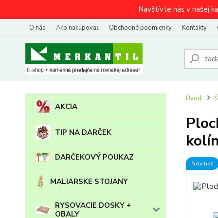
Navštívte nás v našej k
O nás
Ako nakupovať
Obchodné podmienky
Kontakty
Úvod
AKCIA
Ploc
TIP NA DARČEK
kolí
DARČEKOVÝ POUKAZ
Novinka
MALIARSKE STOJANY
RYSOVACIE DOSKY +
OBALY