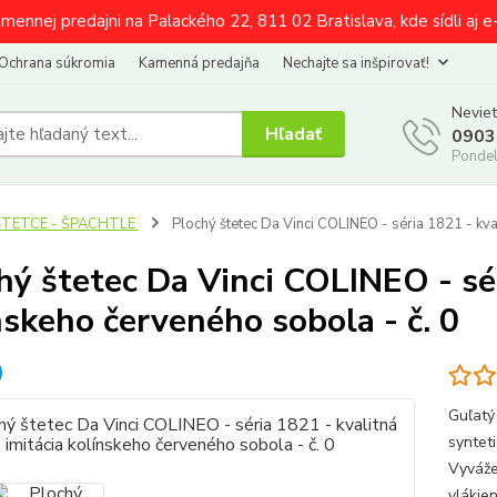
amennej predajni na Palackého 22, 811 02 Bratislava, kde sídli aj 
Ochrana súkromia
Kamenná predajňa
Nechajte sa inšpirovať!
Neviet
Hľadať
0903
Pondel
ŠTETCE - ŠPACHTLE
Plochý štetec Da Vinci COLINEO - séria 1821 - kval
hý štetec Da Vinci COLINEO - sér
nskeho červeného sobola - č. 0
Guľatý
syntet
Vyváže
vlákie