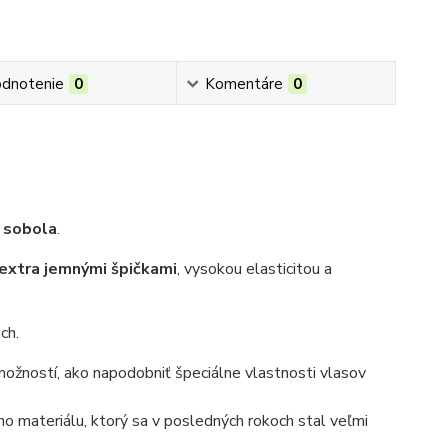
dnotenie
0
Komentáre
0
 sobola
.
 extra jemnými špičkami
, vysokou elasticitou a
ach
.
ožností, ako napodobniť špeciálne vlastnosti vlasov
ho materiálu, ktorý sa v posledných rokoch stal veľmi