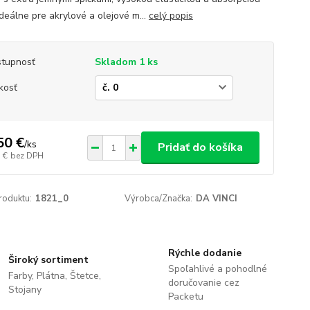
Ideálne pre akrylové a olejové m...
celý popis
tupnosť
Skladom 1 ks
kosť
50 €
/
ks
Pridať do košíka
 €
bez DPH
roduktu:
1821_0
Výrobca/Značka:
DA VINCI
Rýchle dodanie
Široký sortiment
Spoľahlivé a pohodlné
Farby, Plátna, Štetce,
doručovanie cez
Stojany
Packetu