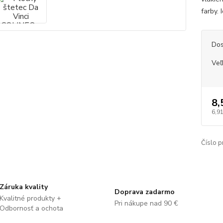
farby. 
Dos
Veľ
8,
6,91
Číslo p
Záruka kvality
Doprava zadarmo
Kvalitné produkty +
Pri nákupe nad 90 €
Odbornosť a ochota