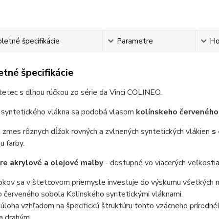
etné špecifikácie
Parametre
Ho
tné špecifikácie
tetec s dlhou rúčkou zo série da Vinci COLINEO.
 syntetického vlákna sa podobá vlasom
kolínskeho červeného
 zmes rôznych dĺžok rovných a zvlnených syntetických vlákien
s
u farby.
re akrylové a olejové maľby
- dostupné vo viacerých veľkosti
okov sa v štetcovom priemysle investuje do výskumu všetkých m
o červeného sobola Kolinského syntetickými vláknami.
 úloha vzhľadom na špecifickú štruktúru tohto vzácneho prírodné
a drahým.