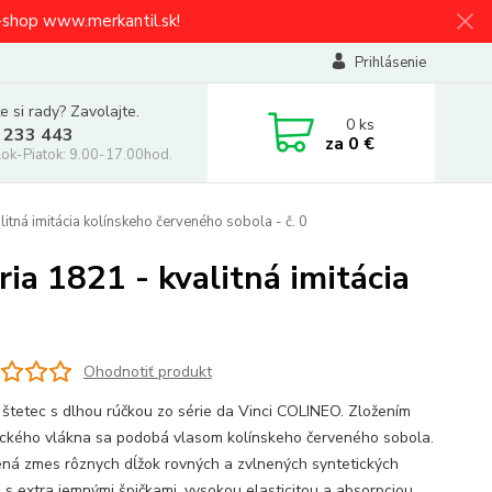
e-shop www.merkantil.sk!
Prihlásenie
e si rady? Zavolajte.
0
ks
 233 443
za
0 €
ok-Piatok: 9.00-17.00hod.
itná imitácia kolínskeho červeného sobola - č. 0
ia 1821 - kvalitná imitácia
Ohodnotiť produkt
 štetec s dlhou rúčkou zo série da Vinci COLINEO. Zložením
ického vlákna sa podobá vlasom kolínskeho červeného sobola.
ná zmes rôznych dĺžok rovných a zvlnených syntetických
n s extra jemnými špičkami, vysokou elasticitou a absorpciou