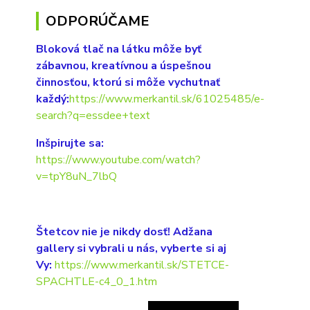
ODPORÚČAME
Bloková tlač na látku môže byť
zábavnou, kreatívnou a úspešnou
činnosťou, ktorú si môže vychutnať
každý:
https://www.merkantil.sk/61025485/e-
search?q=essdee+text
Inšpirujte sa:
https://www.youtube.com/watch?
v=tpY8uN_7lbQ
Štetcov nie je nikdy dosť! Adžana
gallery si vybrali u nás, vyberte si aj
Vy:
https://www.merkantil.sk/STETCE-
SPACHTLE-c4_0_1.htm