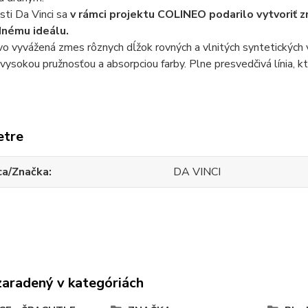
ti Da Vinci sa
v rámci projektu COLINEO podarilo vytvoriť z
odnému ideálu.
vo vyvážená zmes rôznych dĺžok rovných a vlnitých syntetických
 vysokou pružnosťou a absorpciou farby. Plne presvedčivá línia, kto
etre
ca/Značka
DA VINCI
zaradený v kategóriách