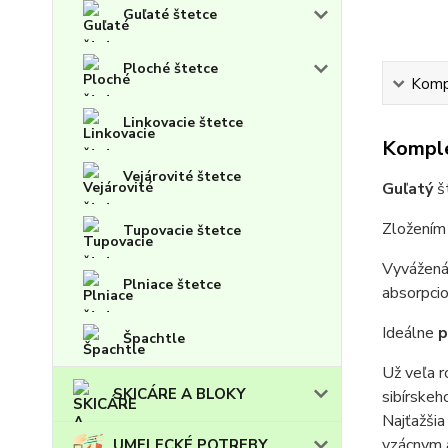
Guľaté štetce
Ploché štetce
Kompl
Linkovacie štetce
Komple
Vejárovité štetce
Guľatý
š
Zložením
Tupovacie štetce
Vyvážená
Plniace štetce
absorpcio
I
deálne
p
Špachtle
Už veľa r
SKICÁRE A BLOKY
sibírskeh
Najťažšia
vzácnym 
UMELECKÉ POTREBY