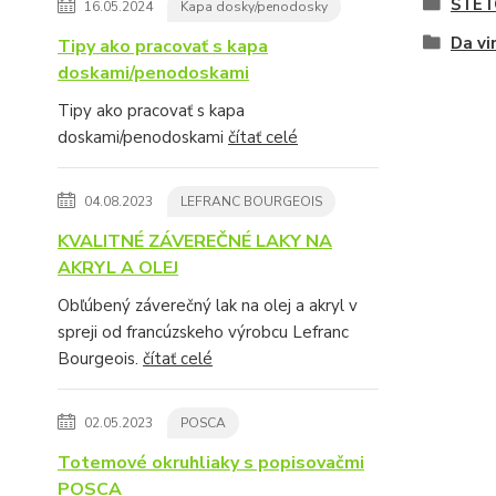
ŠTET
16.05.2024
Kapa dosky/penodosky
Da vi
Tipy ako pracovať s kapa
doskami/penodoskami
Tipy ako pracovať s kapa
doskami/penodoskami
čítať celé
04.08.2023
LEFRANC BOURGEOIS
KVALITNÉ ZÁVEREČNÉ LAKY NA
AKRYL A OLEJ
Obľúbený záverečný lak na olej a akryl v
spreji od francúzskeho výrobcu Lefranc
Bourgeois.
čítať celé
02.05.2023
POSCA
Totemové okruhliaky s popisovačmi
POSCA