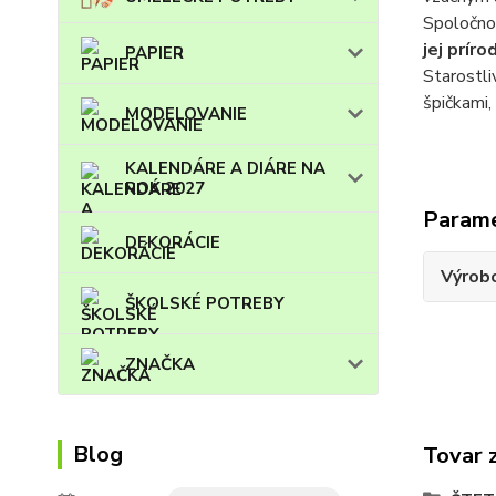
Spoločnos
jej prír
PAPIER
Starostli
špičkami,
MODELOVANIE
KALENDÁRE A DIÁRE NA
ROK 2027
Param
DEKORÁCIE
Výrob
ŠKOLSKÉ POTREBY
ZNAČKA
Blog
Tovar 