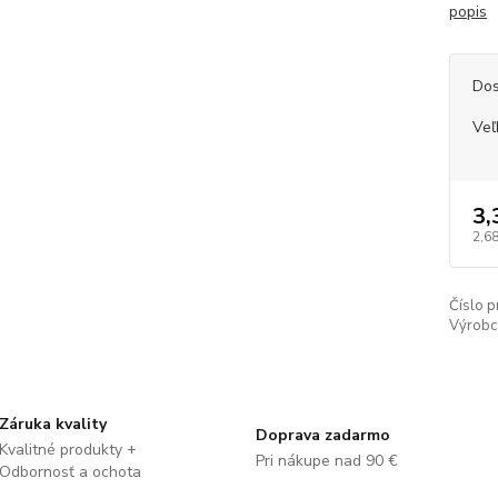
popis
Dos
Veľ
3,
2,68
Číslo p
Výrobc
Záruka kvality
Doprava zadarmo
Kvalitné produkty +
Pri nákupe nad 90 €
Odbornosť a ochota