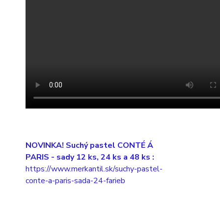
NOVINKA! Suchý pastel CONTÉ Á
PARIS
- sady 12 ks, 24 ks a 48 ks :
https://www.merkantil.sk/suchy-pastel-
conte-a-paris-sada-24-farieb