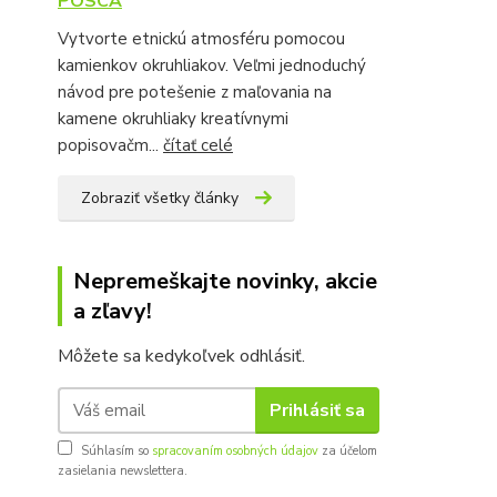
POSCA
Vytvorte etnickú atmosféru pomocou
kamienkov okruhliakov. Veľmi jednoduchý
návod pre potešenie z maľovania na
kamene okruhliaky kreatívnymi
popisovačm...
čítať celé
Zobraziť všetky články
Nepremeškajte novinky, akcie
a zľavy!
Môžete sa kedykoľvek odhlásiť.
Prihlásiť sa
Súhlasím so
spracovaním osobných údajov
za účelom
zasielania newslettera.