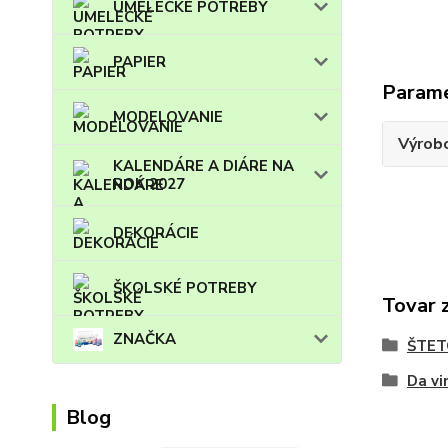
UMELECKÉ POTREBY
PAPIER
Param
MODELOVANIE
Výrob
KALENDÁRE A DIÁRE NA
ROK 2027
DEKORÁCIE
ŠKOLSKÉ POTREBY
Tovar 
ZNAČKA
ŠTET
Da vi
Blog