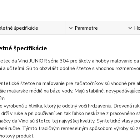
etné špecifikácie
Parametre
Ho
tné špecifikácie
etec da Vinci JUNIOR séria 304 pre školy a hobby maľovanie pa
 a učiteľmi. Sú to obzvlášť odolné štetce s vhodnou rozmerovou 
ntetické štetce na maľovanie pre začiatočníkov sú vhodné pre ak
šie maliarske médiá na báze vody. Majú stabilné, nevypadávajúc
ím.
e vyrobená z hliníka, ktorý je odolný voči hrdzaveniu. Drevená r
drží v ruke a pri používaní len tak ľahko neskĺzne z pracovného s
ačky da Vinci sú štetce tej najvyššej kvality. Syntetické vlasy po
vané ručne. Týmto tradičným remeselným spôsobom výroby sú zab
hotový produkt.