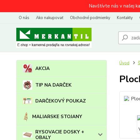
Navštívte nás v našej k
O nás
Ako nakupovať
Obchodné podmienky
Kontakty
Úvod
AKCIA
Ploc
TIP NA DARČEK
DARČEKOVÝ POUKAZ
MALIARSKE STOJANY
RYSOVACIE DOSKY +
OBALY