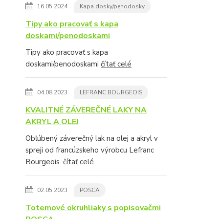
16.05.2024
Kapa dosky/penodosky
Tipy ako pracovať s kapa
doskami/penodoskami
Tipy ako pracovať s kapa
doskami/penodoskami
čítať celé
04.08.2023
LEFRANC BOURGEOIS
KVALITNÉ ZÁVEREČNÉ LAKY NA
AKRYL A OLEJ
Obľúbený záverečný lak na olej a akryl v
spreji od francúzskeho výrobcu Lefranc
Bourgeois.
čítať celé
02.05.2023
POSCA
Totemové okruhliaky s popisovačmi