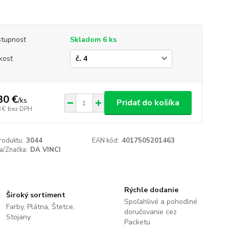
tupnosť
Skladom 6 ks
kosť
30 €
/
ks
Pridať do košíka
 €
bez DPH
roduktu:
3044
EAN kód:
4017505201463
a/Značka:
DA VINCI
Rýchle dodanie
Široký sortiment
Spoľahlivé a pohodlné
Farby, Plátna, Štetce,
doručovanie cez
Stojany
Packetu