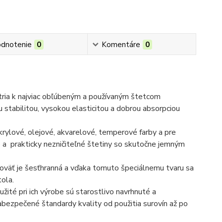
dnotenie
0
Komentáre
0
tria k najviac obľúbeným a používaným štetcom
stabilitou, vysokou elasticitou a dobrou absorpciou
rylové, olejové, akvarelové, temperové farby a pre
e a prakticky nezničiteľné štetiny so skutočne jemným
ukoväť je šesťhranná a vďaka tomuto špeciálnemu tvaru sa
tola.
užité pri ich výrobe sú starostlivo navrhnuté a
ezpečené štandardy kvality od použitia surovín až po