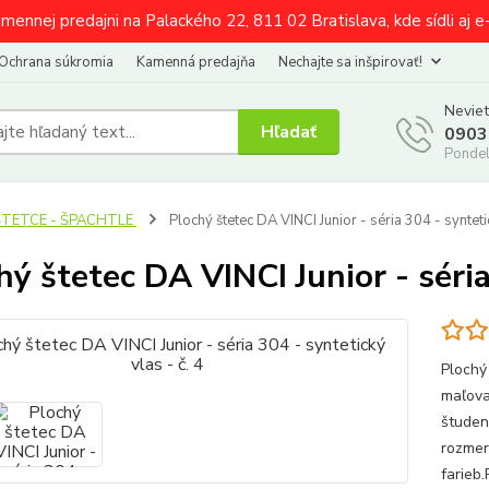
amennej predajni na Palackého 22, 811 02 Bratislava, kde sídli aj 
Ochrana súkromia
Kamenná predajňa
Nechajte sa inšpirovať!
Neviet
Hľadať
0903
Pondel
ŠTETCE - ŠPACHTLE
Plochý štetec DA VINCI Junior - séria 304 - syntetic
hý štetec DA VINCI Junior - séria 
Plochý
maľova
študen
rozmer
farieb.