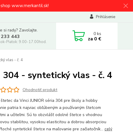
e-shop www.merkantil.sk!
Prihlásenie
e si rady? Zavolajte.
0
ks
 233 443
za
0 €
ok-Piatok: 9.00-17.00hod.
ký vlas - č. 4
304 - syntetický vlas - č. 4
Ohodnotiť produkt
 štetec da Vinci JUNIOR séria 304 pre školy a hobby
nie patria k najviac obľúbeným a používaným štetcom
tmi a učiteľmi. Sú to obzvlášť odolné štetce s vhodnou
ovou stabilitou, vysokou elasticitou a dobrou absorpciou
Ploché syntetické štetce na maľovanie pre začiatočník...
celý