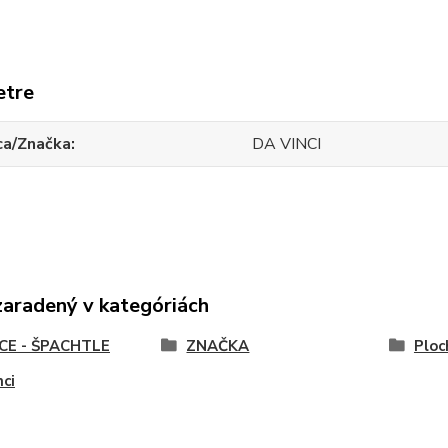
etre
ca/Značka
DA VINCI
zaradený v kategóriách
CE - ŠPACHTLE
ZNAČKA
Ploc
nci