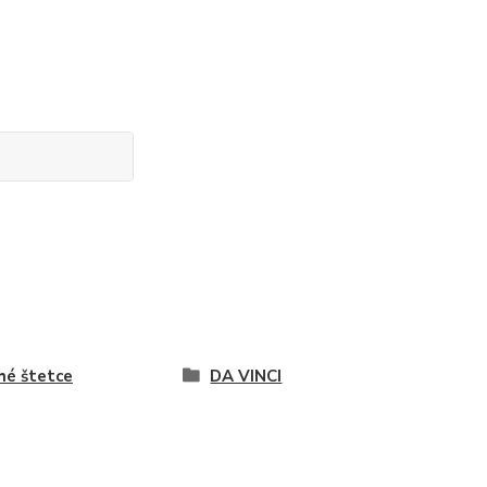
hé štetce
DA VINCI