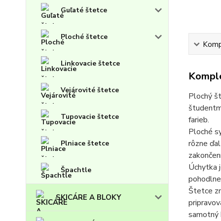
Guľaté štetce
Ploché štetce
Kompl
Linkovacie štetce
Komple
Vejárovité štetce
Plochý št
študentmi
Tupovacie štetce
farieb.
Ploché sy
rôzne ďal
Plniace štetce
zakončen
Úchytka j
Špachtle
pohodlne 
Štetce zn
SKICÁRE A BLOKY
pripravo
samotný 