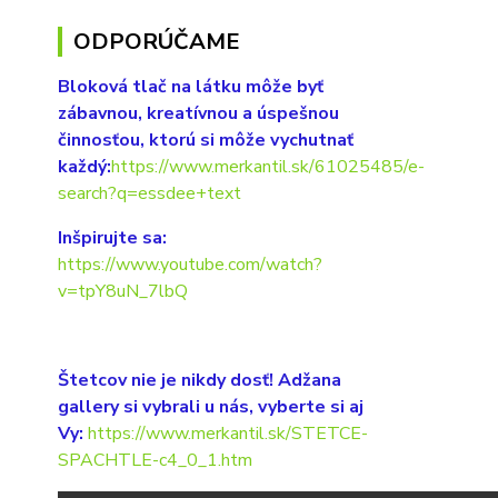
ODPORÚČAME
Bloková tlač na látku môže byť
zábavnou, kreatívnou a úspešnou
činnosťou, ktorú si môže vychutnať
každý:
https://www.merkantil.sk/61025485/e-
search?q=essdee+text
Inšpirujte sa:
https://www.youtube.com/watch?
v=tpY8uN_7lbQ
Štetcov nie je nikdy dosť! Adžana
gallery si vybrali u nás, vyberte si aj
Vy:
https://www.merkantil.sk/STETCE-
SPACHTLE-c4_0_1.htm