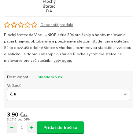
Ohodnotiť produkt
Plochý štetec da Vinci JUNIOR séria 304 pre školy a hobby maľovanie
patria k najviac obľúbeným a používaným štetcom študentmi a učiteľmi.
Sú to obzvlášť odolné štetce s vhodnou rozmerovou stabilitou, vysokou
elasticitou a dobrou absorpciou farieb.Ploché syntetické štetce na
maľovanie pre začiatočník...
celý popis
Dostupnosť
Skladom 5 ks
Veľkosť
3,90 €
/
ks
3,17 €
bez DPH
Pridať do košíka