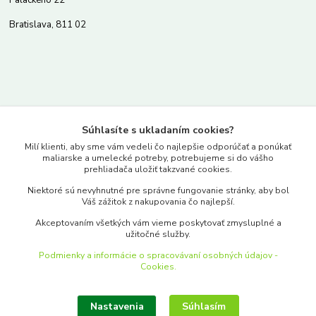
Palackého 22
Bratislava, 811 02
Kontakty
Súhlasíte s ukladaním cookies?
www.merkantil.sk
Milí klienti, aby sme vám vedeli čo najlepšie odporúčať a ponúkať
maliarske a umelecké potreby, potrebujeme si do vášho
prehliadača uložiť takzvané cookies.
0903 233 443
Niektoré sú nevyhnutné pre správne fungovanie stránky, aby bol
Pondelok-Piatok: 9.00-17.00hod.
Váš zážitok z nakupovania čo najlepší.
objednavky@merkantil-obchod.sk
Akceptovaním všetkých vám vieme poskytovať zmysluplné a
užitočné služby.
Podmienky a informácie o spracovávaní osobných údajov -
Cookies.
Nastavenia
Súhlasím