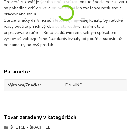
Drevená rukoväť je šesťhranná a vďaka tomuto špeciálnemu tvaru
sa pohodlne drží v ruke a pri používaní len tak ľahko neskĺzne z
pracovného stola.
Štetce značky da Vinci sú štetce tej najvyššej kvality. Syntetické
vlasy použité pri ich výrobe sú starostlivo navrhnuté a
pripravované ručne. Týmto tradičným remeselným spôsobom
výroby sú zabezpečené štandardy kvality od použitia surovín až
po samotný hotový produkt.
Parametre
Výrobca/Značka
DA VINCI
Tovar zaradený v kategóriách
ŠTETCE - ŠPACHTLE