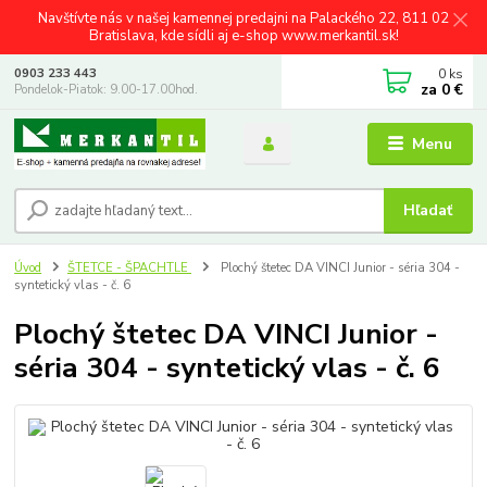
Navštívte nás v našej kamennej predajni na Palackého 22, 811 02
Bratislava, kde sídli aj e-shop www.merkantil.sk!
0
ks
0903 233 443
za
0 €
Pondelok-Piatok: 9.00-17.00hod.
Menu
Hľadať
Úvod
ŠTETCE - ŠPACHTLE
Plochý štetec DA VINCI Junior - séria 304 -
syntetický vlas - č. 6
Plochý štetec DA VINCI Junior -
séria 304 - syntetický vlas - č. 6