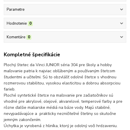
Parametre
Hodnotenie
0
Komentáre
0
Kompletné špecifikácie
Plochý štetec da Vinci JUNIOR séria 304 pre školy a hobby
maľovanie patria k najviac obľúbeným a používaným štetcom
študentmi a učiteľmi. Sú to obzvlášť odolné štetce s vhodnou
rozmerovou stabilitou, vysokou elasticitou a dobrou absorpciou
farieb.
Ploché syntetické štetce na maľovanie pre začiatočníkov sú
vhodné pre akrylové, olejové, akvarelové, temperové farby a pre
rôzne ďalšie maliarske médiá na báze vody. Majú stabilné,
nevypadávajúce a prakticky nezničiteľné štetiny so skutočne
jemným zakončením.
Úchytka je vyrobená z hliníka, ktorý je odolný voči hrdzaveniu.