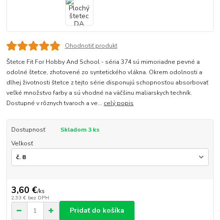
Ohodnotiť produkt
Štetce Fit For Hobby And School - séria 374 sú mimoriadne pevné a
odolné štetce, zhotovené zo syntetického vlákna. Okrem odolnosti a
dlhej životnosti štetce z tejto série disponujú schopnosťou absorbovať
veľké množstvo farby a sú vhodné na väčšinu maliarskych techník.
Dostupné v rôznych tvaroch a ve...
celý popis
Dostupnosť
Skladom 3 ks
Veľkosť
3,60 €
/
ks
2,93 €
bez DPH
Pridať do košíka