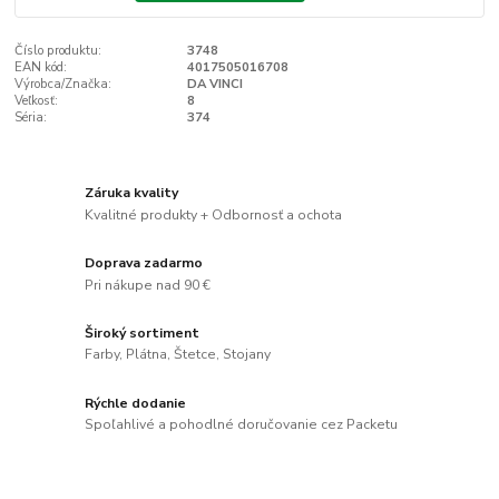
Číslo produktu:
3748
EAN kód:
4017505016708
Výrobca/Značka:
DA VINCI
Veľkosť:
8
Séria:
374
Záruka kvality
Kvalitné produkty + Odbornosť a ochota
Doprava zadarmo
Pri nákupe nad 90 €
Široký sortiment
Farby, Plátna, Štetce, Stojany
Rýchle dodanie
Spoľahlivé a pohodlné doručovanie cez Packetu