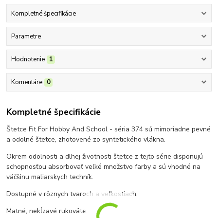
Kompletné špecifikácie
Parametre
Hodnotenie
1
Komentáre
0
Kompletné špecifikácie
Štetce Fit For Hobby And School - séria 374 sú mimoriadne pevné
a odolné štetce, zhotovené zo syntetického vlákna.
Okrem odolnosti a dlhej životnosti štetce z tejto série disponujú
schopnosťou absorbovať veľké množstvo farby a sú vhodné na
väčšinu maliarskych techník.
Dostupné v rôznych tvaroch a veľkostiach.
Matné, nekĺzavé rukoväte.