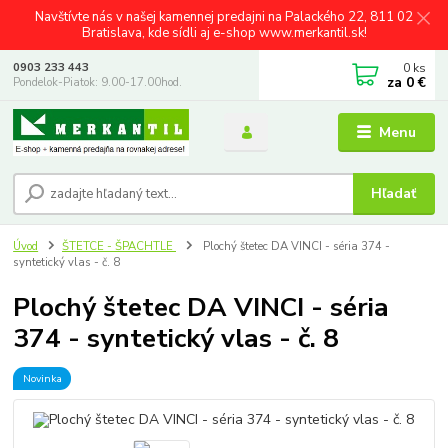
Navštívte nás v našej kamennej predajni na Palackého 22, 811 02
Bratislava, kde sídli aj e-shop www.merkantil.sk!
0
ks
0903 233 443
za
0 €
Pondelok-Piatok: 9.00-17.00hod.
Menu
Hľadať
Úvod
ŠTETCE - ŠPACHTLE
Plochý štetec DA VINCI - séria 374 -
syntetický vlas - č. 8
Plochý štetec DA VINCI - séria
374 - syntetický vlas - č. 8
Novinka