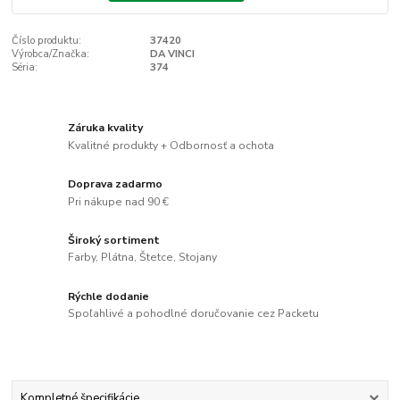
Číslo produktu:
37420
Výrobca/Značka:
DA VINCI
Séria:
374
Záruka kvality
Kvalitné produkty + Odbornosť a ochota
Doprava zadarmo
Pri nákupe nad 90 €
Široký sortiment
Farby, Plátna, Štetce, Stojany
Rýchle dodanie
Spoľahlivé a pohodlné doručovanie cez Packetu
Kompletné špecifikácie