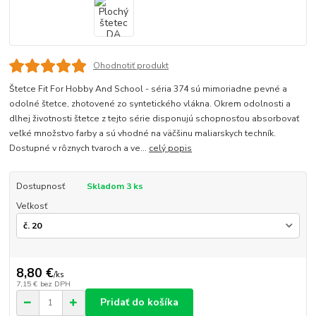
Ohodnotiť produkt
Štetce Fit For Hobby And School - séria 374 sú mimoriadne pevné a
odolné štetce, zhotovené zo syntetického vlákna. Okrem odolnosti a
dlhej životnosti štetce z tejto série disponujú schopnosťou absorbovať
veľké množstvo farby a sú vhodné na väčšinu maliarskych techník.
Dostupné v rôznych tvaroch a ve...
celý popis
Dostupnosť
Skladom 3 ks
Veľkosť
8,80 €
/
ks
7,15 €
bez DPH
Pridať do košíka