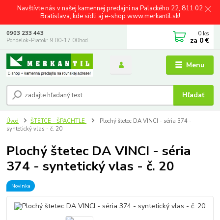
Navštívte nás v našej kamennej predajni na Palackého 22, 811 02
Bratislava, kde sídli aj e-shop www.merkantil.sk!
0
ks
0903 233 443
za
0 €
Pondelok-Piatok: 9.00-17.00hod.
Menu
Hľadať
Úvod
ŠTETCE - ŠPACHTLE
Plochý štetec DA VINCI - séria 374 -
syntetický vlas - č. 20
Plochý štetec DA VINCI - séria
374 - syntetický vlas - č. 20
Novinka