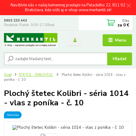
Navštívte nás v našej kamennej predajni na Palackého 22, 811 02
Bratislava, kde sídli aj e-shop www.merkantil.sk!
0
ks
0903 233 443
za
0 €
Pondelok-Piatok: 9.00-17.00hod.
Menu
Hľadať
Úvod
ŠTETCE - ŠPACHTLE
Plochý štetec Kolibri - séria 1014 - vlas z
poníka - č. 10
Plochý štetec Kolibri - séria 1014
- vlas z poníka - č. 10
Novinka