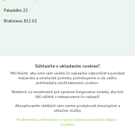
Palackého 22
Bratislava, 811 02
Kontakty
Súhlasíte s ukladaním cookies?
www.merkantil.sk
Milí klienti, aby sme vám vedeli čo najlepšie odporúčať a ponúkať
maliarske a umelecké potreby, potrebujeme si do vášho
prehliadača uložiť takzvané cookies.
0903 233 443
Niektoré sú nevyhnutné pre správne fungovanie stránky, aby bol
Pondelok-Piatok: 9.00-17.00hod.
Váš zážitok z nakupovania čo najlepší.
objednavky@merkantil-obchod.sk
Akceptovaním všetkých vám vieme poskytovať zmysluplné a
užitočné služby.
Podmienky a informácie o spracovávaní osobných údajov -
Cookies.