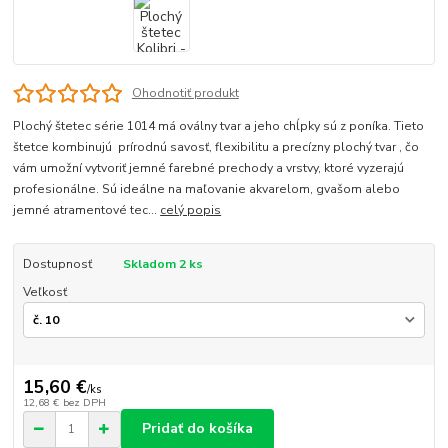
Ohodnotiť produkt
Plochý štetec série 1014 má oválny tvar a jeho chĺpky sú z poníka. Tieto
štetce kombinujú prírodnú savosť, flexibilitu a precízny plochý tvar , čo
vám umožní vytvoriť jemné farebné prechody a vrstvy, ktoré vyzerajú
profesionálne. Sú ideálne na maľovanie akvarelom, gvašom alebo
jemné atramentové tec...
celý popis
Dostupnosť
Skladom 2 ks
Veľkosť
15,60 €
/
ks
12,68 €
bez DPH
Pridať do košíka