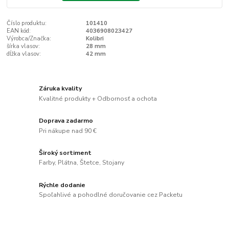
Číslo produktu:
101410
EAN kód:
4036908023427
Výrobca/Značka:
Kolibri
šírka vlasov:
28 mm
dĺžka vlasov:
42 mm
Záruka kvality
Kvalitné produkty + Odbornosť a ochota
Doprava zadarmo
Pri nákupe nad 90 €
Široký sortiment
Farby, Plátna, Štetce, Stojany
Rýchle dodanie
Spoľahlivé a pohodlné doručovanie cez Packetu