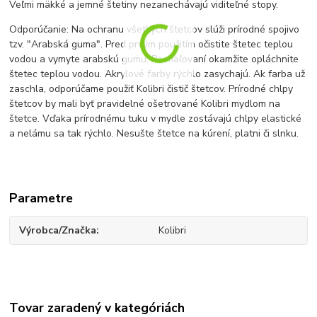
Veľmi mäkké a jemné štetiny nezanechávajú viditeľné stopy.
Odporúčanie: Na ochranu všetkých štetcov slúži prírodné spojivo
tzv. "Arabská guma". Pred prvým použitím očistite štetec teplou
vodou a vymyte arabskú gumu. Po maľovaní okamžite opláchnite
štetec teplou vodou. Akrylové farby rýchlo zasychajú. Ak farba už
zaschla, odporúčame použiť Kolibri čistič štetcov. Prírodné chlpy
štetcov by mali byť pravidelné ošetrované Kolibri mydlom na
štetce. Vďaka prírodnému tuku v mydle zostávajú chlpy elastické
a nelámu sa tak rýchlo. Nesušte štetce na kúrení, platni či slnku.
Parametre
Výrobca/Značka
Kolibri
Tovar zaradený v kategóriách