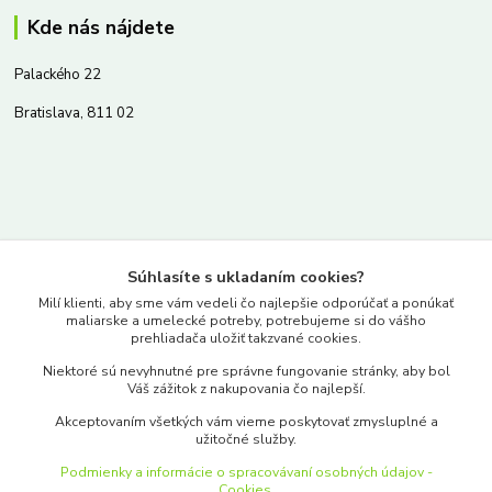
Kde nás nájdete
Palackého 22
Bratislava, 811 02
Kontakty
Súhlasíte s ukladaním cookies?
www.merkantil.sk
Milí klienti, aby sme vám vedeli čo najlepšie odporúčať a ponúkať
maliarske a umelecké potreby, potrebujeme si do vášho
prehliadača uložiť takzvané cookies.
0903 233 443
Niektoré sú nevyhnutné pre správne fungovanie stránky, aby bol
Pondelok-Piatok: 9.00-17.00hod.
Váš zážitok z nakupovania čo najlepší.
objednavky@merkantil-obchod.sk
Akceptovaním všetkých vám vieme poskytovať zmysluplné a
užitočné služby.
Podmienky a informácie o spracovávaní osobných údajov -
Cookies.