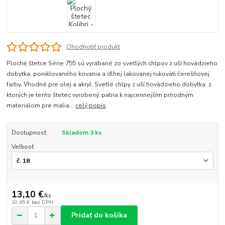
Ohodnotiť produkt
Ploché štetce Série 755 sú vyrábané zo svetlých chlpov z uší hovädzieho
dobytka, poniklovaného kovania a dlhej lakovanej rukoväti čerešňovej
farby. Vhodné pre olej a akryl. Svetlé chlpy z uší hovädzieho dobytka, z
ktorých je tento štetec vyrobený, patria k najcennejším prírodným
materiálom pre malia...
celý popis
Dostupnosť
Skladom 3 ks
Veľkosť
13,10 €
/
ks
10,65 €
bez DPH
Pridať do košíka