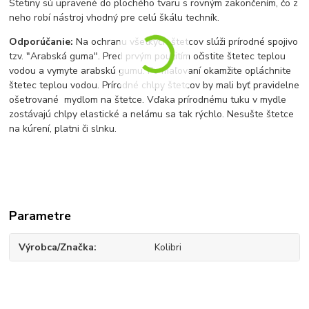
Štetiny sú upravené do plochého tvaru s rovným zakončením, čo z
neho robí nástroj vhodný pre celú škálu techník.
Odporúčanie:
Na ochranu všetkých štetcov slúži prírodné spojivo
tzv. "Arabská guma". Pred prvým použitím očistite štetec teplou
vodou a vymyte arabskú gumu. Po maľovaní okamžite opláchnite
štetec teplou vodou. Prírodné chlpy štetcov by mali byť pravidelne
ošetrované mydlom na štetce. Vďaka prírodnému tuku v mydle
zostávajú chlpy elastické a nelámu sa tak rýchlo. Nesušte štetce
na kúrení, platni či slnku.
Parametre
Výrobca/Značka
Kolibri