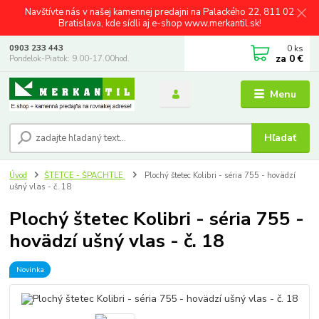
Navštívte nás v našej kamennej predajni na Palackého 22, 811 02
Bratislava, kde sídli aj e-shop www.merkantil.sk!
0
ks
0903 233 443
za
0 €
Pondelok-Piatok: 9.00-17.00hod.
Menu
Hľadať
Úvod
ŠTETCE - ŠPACHTLE
Plochý štetec Kolibri - séria 755 - hovädzí
ušný vlas - č. 18
Plochý štetec Kolibri - séria 755 -
hovädzí ušný vlas - č. 18
Novinka