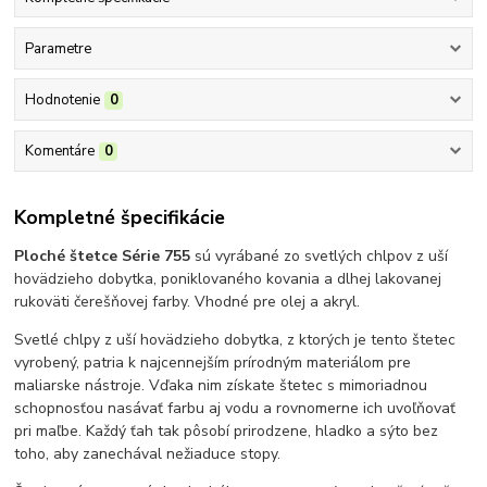
Parametre
Hodnotenie
0
Komentáre
0
Kompletné špecifikácie
Ploché štetce Série 755
sú vyrábané zo svetlých chlpov z uší
hovädzieho dobytka, poniklovaného kovania a dlhej lakovanej
rukoväti čerešňovej farby. Vhodné pre olej a akryl.
Svetlé chlpy z uší hovädzieho dobytka, z ktorých je tento štetec
vyrobený, patria k najcennejším prírodným materiálom pre
maliarske nástroje. Vďaka nim získate štetec s mimoriadnou
schopnosťou nasávať farbu aj vodu a rovnomerne ich uvoľňovať
pri maľbe. Každý ťah tak pôsobí prirodzene, hladko a sýto bez
toho, aby zanechával nežiaduce stopy.