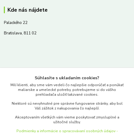
Kde nás nájdete
Palackého 22
Bratislava, 811 02
Kontakty
Súhlasíte s ukladaním cookies?
www.merkantil.sk
Milí klienti, aby sme vám vedeli čo najlepšie odporúčať a ponúkať
maliarske a umelecké potreby, potrebujeme si do vášho
prehliadača uložiť takzvané cookies.
0903 233 443
Niektoré sú nevyhnutné pre správne fungovanie stránky, aby bol
Pondelok-Piatok: 9.00-17.00hod.
Váš zážitok z nakupovania čo najlepší.
objednavky@merkantil-obchod.sk
Akceptovaním všetkých vám vieme poskytovať zmysluplné a
užitočné služby.
Podmienky a informácie o spracovávaní osobných údajov -