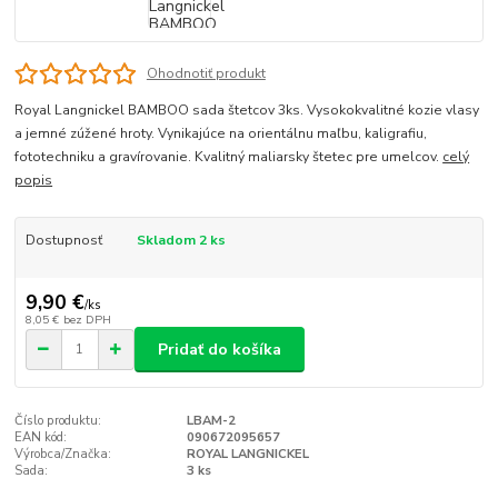
Ohodnotiť produkt
Royal Langnickel BAMBOO sada štetcov 3ks. Vysokokvalitné kozie vlasy
a jemné zúžené hroty. Vynikajúce na orientálnu maľbu, kaligrafiu,
fototechniku a gravírovanie. Kvalitný maliarsky štetec pre umelcov.
celý
popis
Dostupnosť
Skladom 2 ks
9,90 €
/
ks
8,05 €
bez DPH
Pridať do košíka
Číslo produktu:
LBAM-2
EAN kód:
090672095657
Výrobca/Značka:
ROYAL LANGNICKEL
Sada:
3 ks