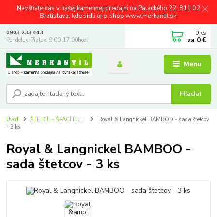
Navštívte nás v našej kamennej predajni na Palackého 22, 811 02
Bratislava, kde sídli aj e-shop www.merkantil.sk!
0
ks
0903 233 443
za
0 €
Pondelok-Piatok: 9.00-17.00hod.
Menu
Hľadať
Úvod
ŠTETCE - ŠPACHTLE
Royal & Langnickel BAMBOO - sada štetcov
- 3 ks
Royal & Langnickel BAMBOO -
sada štetcov - 3 ks