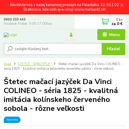
Navštívte nás v našej kamennej predajni na Palackého 22, 811 02
Bratislava, kde sídli aj e-shop www.merkantil.sk!
0
ks
0903 233 443
za
0 €
Pondelok-Piatok: 9.00-17.00hod.
Menu
Hľadať
Úvod
ŠTETCE - ŠPACHTLE
Štetec mačací jazýček Da Vinci COLINEO -
séria 1825 - kvalitná imitácia kolínskeho červeného sobola - rôzne veľkosti
Štetec mačací jazýček Da Vinci
COLINEO - séria 1825 - kvalitná
imitácia kolínskeho červeného
sobola - rôzne veľkosti
Novinka