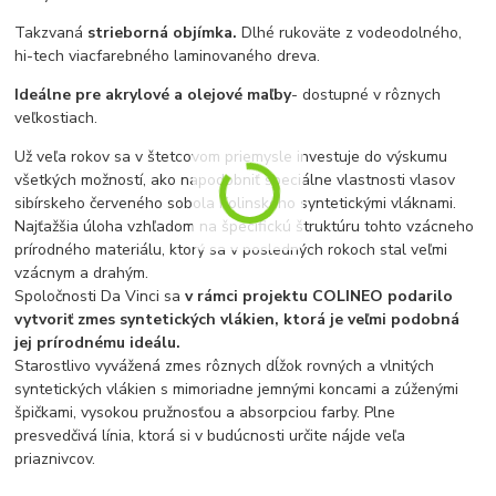
Takzvaná
strieborná objímka.
Dlhé rukoväte z vodeodolného,
hi-tech viacfarebného laminovaného dreva.
I
deálne pre akrylové a olejové maľby
- dostupné v rôznych
veľkostiach.
Už veľa rokov sa v štetcovom priemysle investuje do výskumu
všetkých možností, ako napodobniť špeciálne vlastnosti vlasov
sibírskeho červeného sobola Kolinského syntetickými vláknami.
Najťažšia úloha vzhľadom na špecifickú štruktúru tohto vzácneho
prírodného materiálu, ktorý sa v posledných rokoch stal veľmi
vzácnym a drahým.
Spoločnosti Da Vinci sa
v rámci projektu COLINEO podarilo
vytvoriť zmes syntetických vlákien, ktorá je veľmi podobná
jej prírodnému ideálu.
Starostlivo vyvážená zmes rôznych dĺžok rovných a vlnitých
syntetických vlákien s mimoriadne jemnými koncami a zúženými
špičkami, vysokou pružnosťou a absorpciou farby. Plne
presvedčivá línia, ktorá si v budúcnosti určite nájde veľa
priaznivcov.