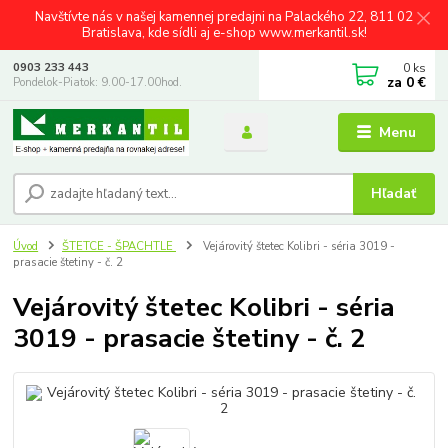
Navštívte nás v našej kamennej predajni na Palackého 22, 811 02
Bratislava, kde sídli aj e-shop www.merkantil.sk!
0
ks
0903 233 443
za
0 €
Pondelok-Piatok: 9.00-17.00hod.
Menu
Hľadať
Úvod
ŠTETCE - ŠPACHTLE
Vejárovitý štetec Kolibri - séria 3019 -
prasacie štetiny - č. 2
Vejárovitý štetec Kolibri - séria
3019 - prasacie štetiny - č. 2