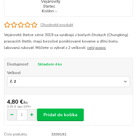
Ohodnotiť produkt
Vejárovité štetce série 3019 sa vyrábajú z bielych čínskych (Chungking)
prasacích štetín, majú bezošvé poniklované kovanie a dlhú bielu
lakovanú rukoväť. Môžete si vybrať z 2 veľkostí.
celý popis
Dostupnosť
Skladom 4 ks
Veľkosť
4,80 €
/
ks
3,90 €
bez DPH
Pridať do košíka
Číslo produktu:
3330192