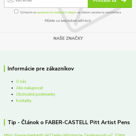
Prihlásiť sa
Súhlasím so
spracovaním osobných údajov
za účelom zasielania newslettera.
Môžete sa kedykoľvek odhlásiť.
NAŠE ZNAČKY
Informácie pre zákazníkov
O nás
Ako nakupovať
Obchodné podmienky
Kontakty
Tip - Článok o FABER-CASTELL Pitt Artist Pens
https://www.merkantil.sk/Clanky-Informacie-Zaujimavosti-a7_0.htm