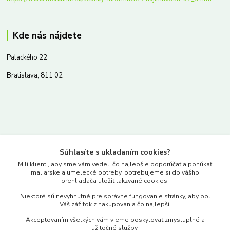
Kde nás nájdete
Palackého 22
Bratislava, 811 02
Kontakty
Súhlasíte s ukladaním cookies?
www.merkantil.sk
Milí klienti, aby sme vám vedeli čo najlepšie odporúčať a ponúkať
maliarske a umelecké potreby, potrebujeme si do vášho
prehliadača uložiť takzvané cookies.
0903 233 443
Niektoré sú nevyhnutné pre správne fungovanie stránky, aby bol
Pondelok-Piatok: 9.00-17.00hod.
Váš zážitok z nakupovania čo najlepší.
objednavky@merkantil-obchod.sk
Akceptovaním všetkých vám vieme poskytovať zmysluplné a
užitočné služby.