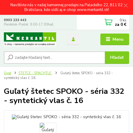
Navštívte nás v našej kamennej predajni na Palackého 22, 811 02
Bratislava, kde sídli aj e-shop www.merkantil.sk!
0
ks
0903 233 443
za
0 €
Pondelok-Piatok: 9.00-17.00hod.
Menu
Hľadať
Úvod
ŠTETCE - ŠPACHTLE
Guľatý štetec SPOKO - séria 332 -
syntetický vlas č. 16
Guľatý štetec SPOKO - séria 332
- syntetický vlas č. 16