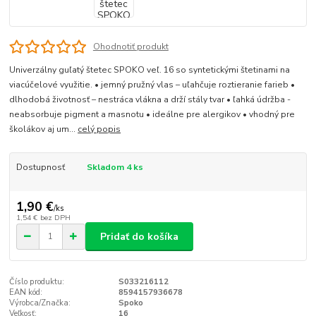
Ohodnotiť produkt
Univerzálny guľatý štetec SPOKO veľ. 16 so syntetickými štetinami na
viacúčelové využitie. • jemný pružný vlas – uľahčuje roztieranie farieb •
dlhodobá životnosť – nestráca vlákna a drží stály tvar • ľahká údržba -
neabsorbuje pigment a masnotu • ideálne pre alergikov • vhodný pre
školákov aj um...
celý popis
Dostupnosť
Skladom 4 ks
1,90 €
/
ks
1,54 €
bez DPH
Pridať do košíka
Číslo produktu:
S033216112
EAN kód:
8594157936678
Výrobca/Značka:
Spoko
Veľkosť:
16