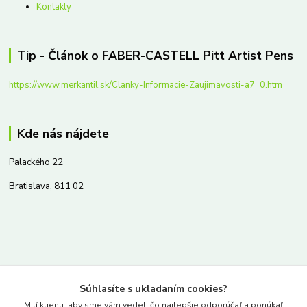
Kontakty
Tip - Článok o FABER-CASTELL Pitt Artist Pens
https://www.merkantil.sk/Clanky-Informacie-Zaujimavosti-a7_0.htm
Kde nás nájdete
Palackého 22
Bratislava, 811 02
Kontakty
Súhlasíte s ukladaním cookies?
www.merkantil.sk
Milí klienti, aby sme vám vedeli čo najlepšie odporúčať a ponúkať