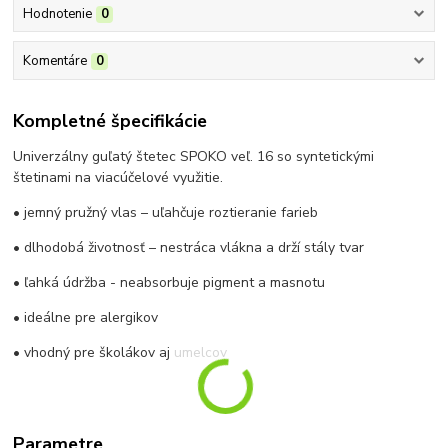
Hodnotenie
0
Komentáre
0
Kompletné špecifikácie
Univerzálny guľatý štetec SPOKO veľ. 16 so syntetickými
štetinami na viacúčelové využitie.
• jemný pružný vlas – uľahčuje roztieranie farieb
• dlhodobá životnosť – nestráca vlákna a drží stály tvar
• ľahká údržba - neabsorbuje pigment a masnotu
• ideálne pre alergikov
• vhodný pre školákov aj umelcov
Parametre