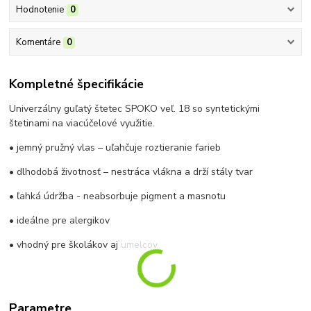
Hodnotenie
0
Komentáre
0
Kompletné špecifikácie
Univerzálny guľatý štetec SPOKO veľ. 18 so syntetickými
štetinami na viacúčelové využitie.
• jemný pružný vlas – uľahčuje roztieranie farieb
• dlhodobá životnosť – nestráca vlákna a drží stály tvar
• ľahká údržba - neabsorbuje pigment a masnotu
• ideálne pre alergikov
• vhodný pre školákov aj umelcov
Parametre