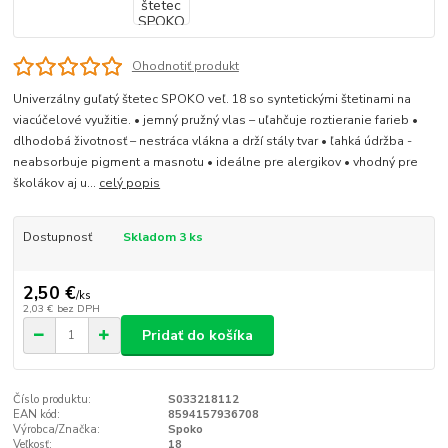
Ohodnotiť produkt
Univerzálny guľatý štetec SPOKO veľ. 18 so syntetickými štetinami na
viacúčelové využitie. • jemný pružný vlas – uľahčuje roztieranie farieb •
dlhodobá životnosť – nestráca vlákna a drží stály tvar • ľahká údržba -
neabsorbuje pigment a masnotu • ideálne pre alergikov • vhodný pre
školákov aj u...
celý popis
Dostupnosť
Skladom 3 ks
2,50 €
/
ks
2,03 €
bez DPH
Pridať do košíka
Číslo produktu:
S033218112
EAN kód:
8594157936708
Výrobca/Značka:
Spoko
Veľkosť:
18