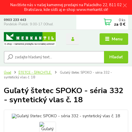
Navštívte nás v našej kamennej predajni na Palackého 22, 811 02
Bratislava, kde sídli aj e-shop www.merkantil.sk!
0
ks
0903 233 443
za
0 €
Pondelok-Piatok: 9.00-17.00hod.
Menu
Hľadať
Úvod
ŠTETCE - ŠPACHTLE
Guľatý štetec SPOKO - séria 332 -
syntetický vlas č. 18
Guľatý štetec SPOKO - séria 332
- syntetický vlas č. 18