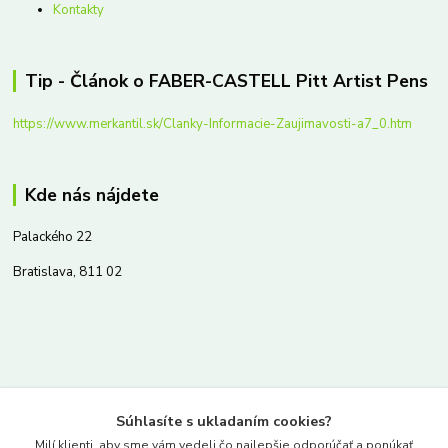
Kontakty
Tip - Článok o FABER-CASTELL Pitt Artist Pens
https://www.merkantil.sk/Clanky-Informacie-Zaujimavosti-a7_0.htm
Kde nás nájdete
Palackého 22
Bratislava, 811 02
Kontakty
Súhlasíte s ukladaním cookies?
www.merkantil.sk
Milí klienti, aby sme vám vedeli čo najlepšie odporúčať a ponúkať