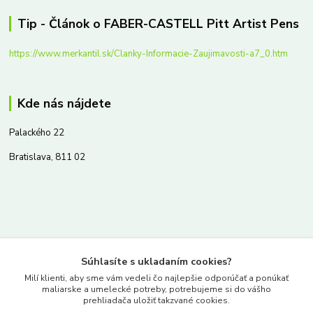
Tip - Článok o FABER-CASTELL Pitt Artist Pens
https://www.merkantil.sk/Clanky-Informacie-Zaujimavosti-a7_0.htm
Kde nás nájdete
Palackého 22
Bratislava, 811 02
Kontakty
Súhlasíte s ukladaním cookies?
www.merkantil.sk
Milí klienti, aby sme vám vedeli čo najlepšie odporúčať a ponúkať
maliarske a umelecké potreby, potrebujeme si do vášho
prehliadača uložiť takzvané cookies.
0903 233 443