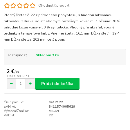
Ohodnotiť produkt
Plochý štetec č. 22 z prírodného pony vlasu, s hnedou lakovanou
rukoväťou z dreva, so strieborným bezošvým kovaním. Zloženie: 70 %
prírodné kozie vlasy + 30 % syntetické. Vhodný pre akvarel, vodné
techniky a temperové farby. Priemer štetín: 16,1 mm Dĺžka štetín: 19,4
mm Dĺžka štetca: 202 mm
celý popis
Dostupnosť
Skladom 3 ks
2 €
/
ks
1,63 €
bez DPH
Pridať do košíka
Číslo produktu:
0412122
EAN kód:
8411574005629
Výrobca/Značka:
MILAN
Veľkosť:
22