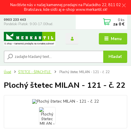
Navštívte nás v našej kamennej predajni na Palackého 22, 811 02
Bratislava, kde sídli aj e-shop www.merkantil.sk!
0
ks
0903 233 443
za
0 €
Pondelok-Piatok: 9.00-17.00hod.
Menu
Hľadať
Úvod
ŠTETCE - ŠPACHTLE
Plochý štetec MILAN - 121 - č. 22
Plochý štetec MILAN - 121 - č. 22